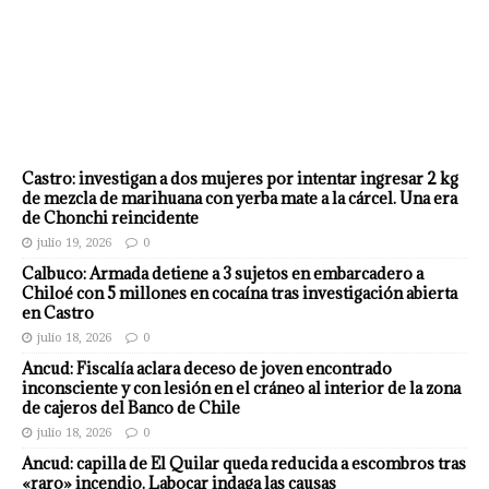
Castro: investigan a dos mujeres por intentar ingresar 2 kg
de mezcla de marihuana con yerba mate a la cárcel. Una era
de Chonchi reincidente
julio 19, 2026
0
Calbuco: Armada detiene a 3 sujetos en embarcadero a
Chiloé con 5 millones en cocaína tras investigación abierta
en Castro
julio 18, 2026
0
Ancud: Fiscalía aclara deceso de joven encontrado
inconsciente y con lesión en el cráneo al interior de la zona
de cajeros del Banco de Chile
julio 18, 2026
0
Ancud: capilla de El Quilar queda reducida a escombros tras
«raro» incendio. Labocar indaga las causas