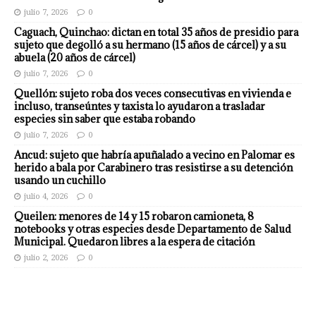
julio 7, 2026
0
Caguach, Quinchao: dictan en total 35 años de presidio para
sujeto que degolló a su hermano (15 años de cárcel) y a su
abuela (20 años de cárcel)
julio 7, 2026
0
Quellón: sujeto roba dos veces consecutivas en vivienda e
incluso, transeúntes y taxista lo ayudaron a trasladar
especies sin saber que estaba robando
julio 7, 2026
0
Ancud: sujeto que habría apuñalado a vecino en Palomar es
herido a bala por Carabinero tras resistirse a su detención
usando un cuchillo
julio 4, 2026
0
Queilen: menores de 14 y 15 robaron camioneta, 8
notebooks y otras especies desde Departamento de Salud
Municipal. Quedaron libres a la espera de citación
julio 2, 2026
0