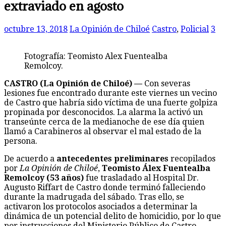
extraviado en agosto
octubre 13, 2018
La Opinión de Chiloé
Castro
,
Policial
3
Fotografía: Teomisto Alex Fuentealba
Remolcoy.
CASTRO (La Opinión de Chiloé) —
Con severas
lesiones fue encontrado durante este viernes un vecino
de Castro que habría sido víctima de una fuerte golpiza
propinada por desconocidos. La alarma la activó un
transeúnte cerca de la medianoche de ese día quien
llamó a Carabineros al observar el mal estado de la
persona.
De acuerdo a
antecedentes preliminares
recopilados
por
La Opinión de Chiloé
,
Teomisto Álex Fuentealba
Remolcoy (53 años)
fue trasladado al Hospital Dr.
Augusto Riffart de Castro donde terminó falleciendo
durante la madrugada del sábado. Tras ello, se
activaron los protocolos asociados a determinar la
dinámica de un potencial delito de homicidio, por lo que
por instrucciones del Ministerio Público de Castro,