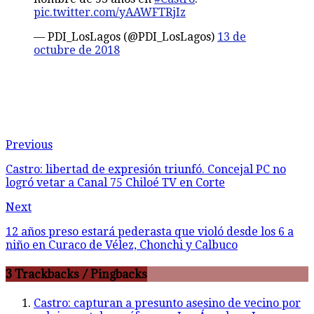
pic.twitter.com/yAAWFTRjIz
— PDI_LosLagos (@PDI_LosLagos)
13 de
octubre de 2018
Previous
Castro: libertad de expresión triunfó. Concejal PC no
logró vetar a Canal 75 Chiloé TV en Corte
Next
12 años preso estará pederasta que violó desde los 6 a
niño en Curaco de Vélez, Chonchi y Calbuco
3 Trackbacks / Pingbacks
Castro: capturan a presunto asesino de vecino por