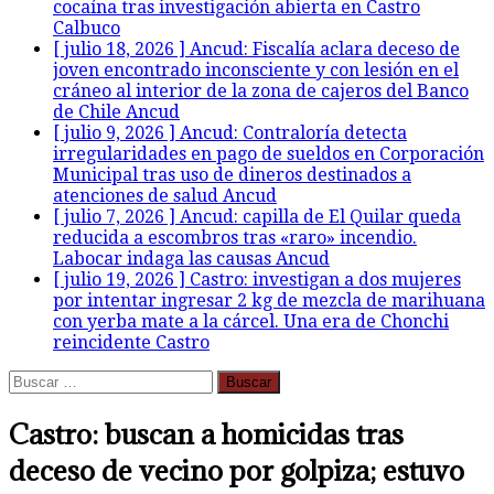
cocaína tras investigación abierta en Castro
Calbuco
[ julio 18, 2026 ]
Ancud: Fiscalía aclara deceso de
joven encontrado inconsciente y con lesión en el
cráneo al interior de la zona de cajeros del Banco
de Chile
Ancud
[ julio 9, 2026 ]
Ancud: Contraloría detecta
irregularidades en pago de sueldos en Corporación
Municipal tras uso de dineros destinados a
atenciones de salud
Ancud
[ julio 7, 2026 ]
Ancud: capilla de El Quilar queda
reducida a escombros tras «raro» incendio.
Labocar indaga las causas
Ancud
[ julio 19, 2026 ]
Castro: investigan a dos mujeres
por intentar ingresar 2 kg de mezcla de marihuana
con yerba mate a la cárcel. Una era de Chonchi
reincidente
Castro
Buscar:
Castro: buscan a homicidas tras
deceso de vecino por golpiza; estuvo