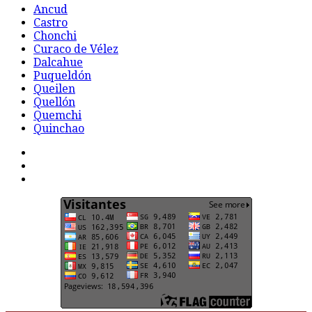
Ancud
Castro
Chonchi
Curaco de Vélez
Dalcahue
Puqueldón
Queilen
Quellón
Quemchi
Quinchao
F
t
G