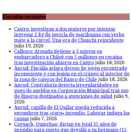
Entradas recientes
Castro: investigan a dos mujeres por intentar
ingresar 2 kg de mezcla de marihuana con yerba
mate a la cárcel. Una era de Chonchi reincidente
julio 19, 2026
Calbuco: Armada detiene a 3 sujetos en
embarcadero a Chiloé con 5 millones en cocaína
tras investigación abierta en Castro
julio 18, 2026
Ancud: Fiscalía aclara deceso de joven encontrado
inconsciente y con lesión en el cráneo al interior de
la zona de cajeros del Banco de Chile
julio 18, 2026
Ancud: Contraloría detecta irregularidades en
pago de sueldos en Corporación Municipal tras uso
de dineros destinados a atenciones de salud
julio 9,
2026
Ancud: capilla de El Quilar queda reducida a
escombros tras «raro» incendio. Labocar indaga las
causas
julio 7, 2026
Caguach, Quinchao: dictan en total 35 años de
presidio para sujeto que degolló a su hermano (15