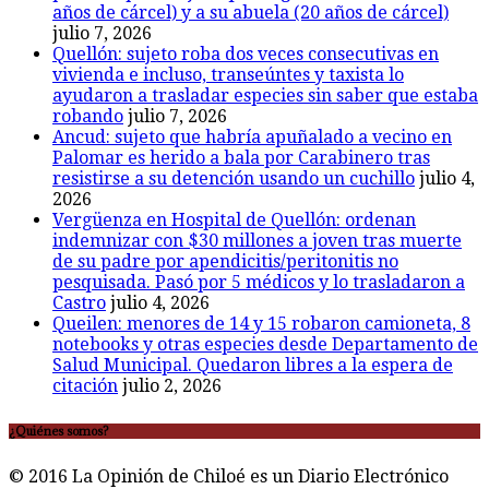
años de cárcel) y a su abuela (20 años de cárcel)
julio 7, 2026
Quellón: sujeto roba dos veces consecutivas en
vivienda e incluso, transeúntes y taxista lo
ayudaron a trasladar especies sin saber que estaba
robando
julio 7, 2026
Ancud: sujeto que habría apuñalado a vecino en
Palomar es herido a bala por Carabinero tras
resistirse a su detención usando un cuchillo
julio 4,
2026
Vergüenza en Hospital de Quellón: ordenan
indemnizar con $30 millones a joven tras muerte
de su padre por apendicitis/peritonitis no
pesquisada. Pasó por 5 médicos y lo trasladaron a
Castro
julio 4, 2026
Queilen: menores de 14 y 15 robaron camioneta, 8
notebooks y otras especies desde Departamento de
Salud Municipal. Quedaron libres a la espera de
citación
julio 2, 2026
¿Quiénes somos?
© 2016 La Opinión de Chiloé es un Diario Electrónico