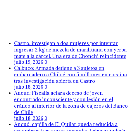
Castro: investigan a dos mujeres por intentar
ingresar 2 kg de mezcla de marihuana con yerba
mate a la cárcel. Una era de Chonchi reincidente
julio 19, 2026
0
Calbuco: Armada detiene a 3 sujetos en
embarcadero a Chiloé con 5 millones en cocaína
tras investigación abierta en Castro
julio 18, 2026
0
Ancud: Fiscalía aclara deceso de joven
encontrado inconsciente y con lesión en el
cráneo al interior de la zona de cajeros del Banco
de Chile
julio 18, 2026
0
Ancud: capilla de El Quilar queda reducida a
escombros tras «raro» incendio. Labocar indaga