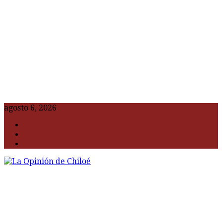
agosto 6, 2026
F
t
G