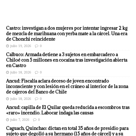
Castro: investigan a dos mujeres por intentar ingresar 2 kg
de mezcla de marihuana con yerba mate a la cárcel. Una era
de Chonchi reincidente
julio 19, 2026
0
Calbuco: Armada detiene a 3 sujetos en embarcadero a
Chiloé con 5 millones en cocaína tras investigación abierta
en Castro
julio 18, 2026
0
Ancud: Fiscalía aclara deceso de joven encontrado
inconsciente y con lesión en el cráneo al interior de la zona
de cajeros del Banco de Chile
julio 18, 2026
0
Ancud: capilla de El Quilar queda reducida a escombros tras
«raro» incendio. Labocar indaga las causas
julio 7, 2026
0
Caguach, Quinchao: dictan en total 35 años de presidio para
sujeto que degolló a su hermano (15 años de cárcel) y a su