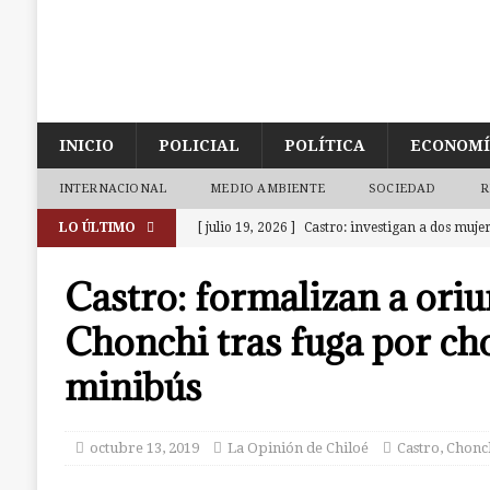
INICIO
POLICIAL
POLÍTICA
ECONOM
INTERNACIONAL
MEDIO AMBIENTE
SOCIEDAD
R
LO ÚLTIMO
[ julio 19, 2026 ]
Castro: investigan a dos muj
a la cárcel. Una era de Chonchi reincidente
Castro: formalizan a ori
[ julio 18, 2026 ]
Calbuco: Armada detiene a 3 s
Chonchi tras fuga por ch
investigación abierta en Castro
CALBUCO
minibús
[ julio 18, 2026 ]
Ancud: Fiscalía aclara deceso 
de la zona de cajeros del Banco de Chile
ANC
octubre 13, 2019
La Opinión de Chiloé
Castro
,
Chonc
[ julio 9, 2026 ]
Ancud: Contraloría detecta irr
dineros destinados a atenciones de salud
AN