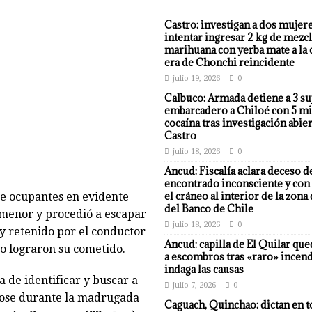
Castro: investigan a dos mujer
intentar ingresar 2 kg de mezcl
marihuana con yerba mate a la 
era de Chonchi reincidente
julio 19, 2026
0
Calbuco: Armada detiene a 3 su
embarcadero a Chiloé con 5 mi
cocaína tras investigación abier
Castro
julio 18, 2026
0
Ancud: Fiscalía aclara deceso d
encontrado inconsciente y con 
el cráneo al interior de la zona
de ocupantes en evidente
del Banco de Chile
 menor y procedió a escapar
julio 18, 2026
0
 y retenido por el conductor
Ancud: capilla de El Quilar qu
to lograron su cometido.
a escombros tras «raro» incend
indaga las causas
ea de identificar y buscar a
julio 7, 2026
0
dose durante la madrugada
Caguach, Quinchao: dictan en t