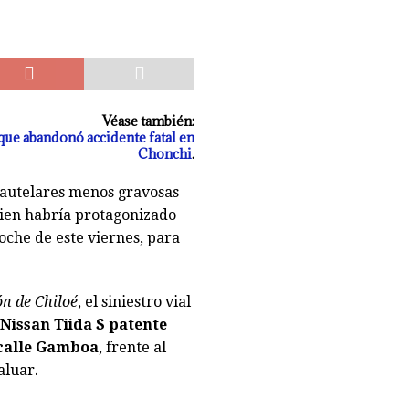
eda reducida a escombros tras «raro» incendio. Labocar indaga las
Véase también:
 que abandonó accidente fatal en
Chonchi
.
autelares menos gravosas
ien habría protagonizado
che de este viernes, para
n de Chiloé
, el siniestro vial
Nissan Tiida S patente
 calle Gamboa
, frente al
aluar.