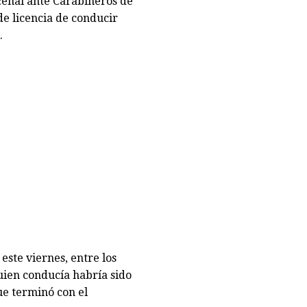
cenal ante Carabineros de
de licencia de conducir
.
ste viernes, entre los
uien conducía habría sido
ue terminó con el