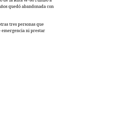
ado de la Ruta W-80 rumbo a
 años quedó abandonada con
otras tres personas que
e emergencia ni prestar