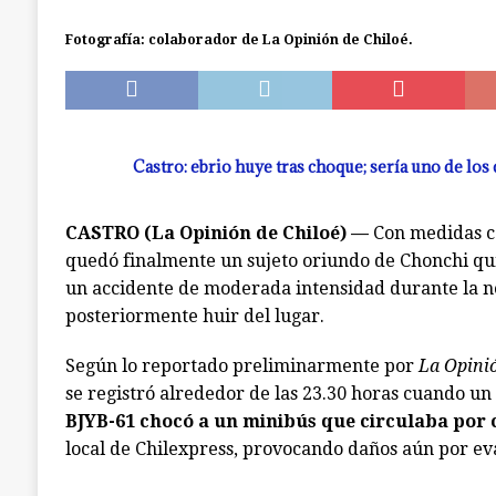
[ julio 7, 2026 ]
Ancud: capilla de El Quilar qu
Fotografía: colaborador de La Opinión de Chiloé.
causas
ANCUD
Castro: ebrio huye tras choque; sería uno de los
CASTRO (La Opinión de Chiloé) —
Con medidas c
quedó finalmente un sujeto oriundo de Chonchi qu
un accidente de moderada intensidad durante la no
posteriormente huir del lugar.
Según lo reportado preliminarmente por
La Opinió
se registró alrededor de las 23.30 horas cuando un
BJYB-61 chocó a un minibús que circulaba por
local de Chilexpress, provocando daños aún por ev