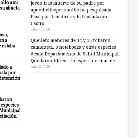
olló a su
joven tras muerte de su padre por
 su abuela
apendicitis/peritonitis no pesquisada.
Pasó por 5 médicos y lo trasladaron a
Castro
julio 4, 2026
uso,
on a
Queilen: menores de 14 y 15 robaron
e estaba
camioneta, 8 notebooks y otras especies
desde Departamento de Salud Municipal.
Quedaron libres a la espera de citación
lado a
julio 2, 2026
bala por
 detención
obaron
 especies
Municipal.
citación