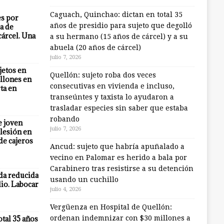
Caguach, Quinchao: dictan en total 35
es por
años de presidio para sujeto que degolló
a de
cárcel. Una
a su hermano (15 años de cárcel) y a su
abuela (20 años de cárcel)
julio 7, 2026
jetos en
Quellón: sujeto roba dos veces
llones en
consecutivas en vivienda e incluso,
ta en
transeúntes y taxista lo ayudaron a
trasladar especies sin saber que estaba
robando
e joven
julio 7, 2026
lesión en
 de cajeros
Ancud: sujeto que habría apuñalado a
vecino en Palomar es herido a bala por
Carabinero tras resistirse a su detención
eda reducida
usando un cuchillo
io. Labocar
julio 4, 2026
Vergüenza en Hospital de Quellón:
otal 35 años
ordenan indemnizar con $30 millones a