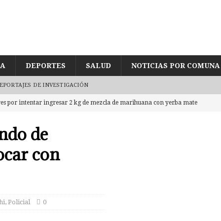
ÍA
DEPORTES
SALUD
NOTICIAS POR COMUNA
EPORTAJES DE INVESTIGACIÓN
eres por intentar ingresar 2 kg de mezcla de marihuana con yerba mate
CASTRO
undo de
ujetos en embarcadero a Chiloé con 5 millones en cocaína tras
ocar con
de joven encontrado inconsciente y con lesión en el cráneo al interior
UD
hi
,
Policial
0
egularidades en pago de sueldos en Corporación Municipal tras uso de
CUD