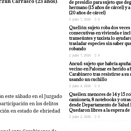
rzún Carrasco (23 años)
.
de presidio para sujeto que deg
hermano (15 años de cárcel) y a
(20 años de cárcel)
julio 7, 2026
0
Quellón: sujeto roba dos veces
consecutivas en vivienda e incl
transeúntes y taxista lo ayudar
trasladar especies sin saber qu
robando
julio 7, 2026
0
Ancud: sujeto que habría apuña
vecino en Palomar es herido a 
Carabinero tras resistirse a su
usando un cuchillo
julio 4, 2026
0
Queilen: menores de 14 y 15 r
ón este sábado en el Juzgado
camioneta, 8 notebooks y otras
articipación en los delitos
desde Departamento de Salud 
Quedaron libres a la espera de 
cción en estado de ebriedad
julio 2, 2026
0