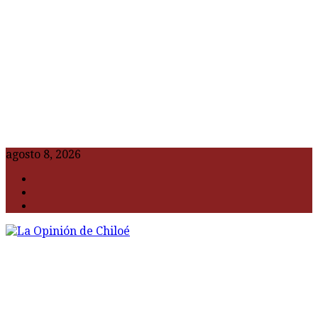
agosto 8, 2026
F
t
G