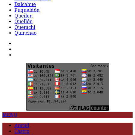
Dalcahue
Puqueldón
Queilen
Quellón
Quemchi
Quinchao
F
t
G
MENU
Ancud
Castro