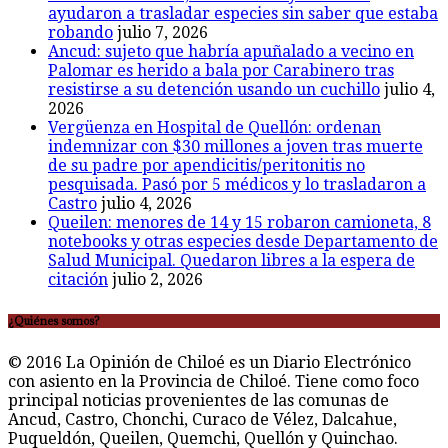
ayudaron a trasladar especies sin saber que estaba
robando
julio 7, 2026
Ancud: sujeto que habría apuñalado a vecino en
Palomar es herido a bala por Carabinero tras
resistirse a su detención usando un cuchillo
julio 4,
2026
Vergüenza en Hospital de Quellón: ordenan
indemnizar con $30 millones a joven tras muerte
de su padre por apendicitis/peritonitis no
pesquisada. Pasó por 5 médicos y lo trasladaron a
Castro
julio 4, 2026
Queilen: menores de 14 y 15 robaron camioneta, 8
notebooks y otras especies desde Departamento de
Salud Municipal. Quedaron libres a la espera de
citación
julio 2, 2026
¿Quiénes somos?
© 2016 La Opinión de Chiloé es un Diario Electrónico
con asiento en la Provincia de Chiloé. Tiene como foco
principal noticias provenientes de las comunas de
Ancud, Castro, Chonchi, Curaco de Vélez, Dalcahue,
Puqueldón, Queilen, Quemchi, Quellón y Quinchao.