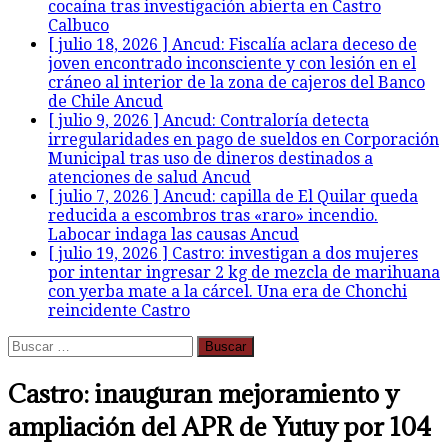
cocaína tras investigación abierta en Castro
Calbuco
[ julio 18, 2026 ]
Ancud: Fiscalía aclara deceso de
joven encontrado inconsciente y con lesión en el
cráneo al interior de la zona de cajeros del Banco
de Chile
Ancud
[ julio 9, 2026 ]
Ancud: Contraloría detecta
irregularidades en pago de sueldos en Corporación
Municipal tras uso de dineros destinados a
atenciones de salud
Ancud
[ julio 7, 2026 ]
Ancud: capilla de El Quilar queda
reducida a escombros tras «raro» incendio.
Labocar indaga las causas
Ancud
[ julio 19, 2026 ]
Castro: investigan a dos mujeres
por intentar ingresar 2 kg de mezcla de marihuana
con yerba mate a la cárcel. Una era de Chonchi
reincidente
Castro
Buscar:
Castro: inauguran mejoramiento y
ampliación del APR de Yutuy por 104