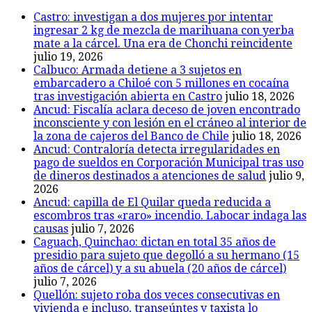
Castro: investigan a dos mujeres por intentar
ingresar 2 kg de mezcla de marihuana con yerba
mate a la cárcel. Una era de Chonchi reincidente
julio 19, 2026
Calbuco: Armada detiene a 3 sujetos en
embarcadero a Chiloé con 5 millones en cocaína
tras investigación abierta en Castro
julio 18, 2026
Ancud: Fiscalía aclara deceso de joven encontrado
inconsciente y con lesión en el cráneo al interior de
la zona de cajeros del Banco de Chile
julio 18, 2026
Ancud: Contraloría detecta irregularidades en
pago de sueldos en Corporación Municipal tras uso
de dineros destinados a atenciones de salud
julio 9,
2026
Ancud: capilla de El Quilar queda reducida a
escombros tras «raro» incendio. Labocar indaga las
causas
julio 7, 2026
Caguach, Quinchao: dictan en total 35 años de
presidio para sujeto que degolló a su hermano (15
años de cárcel) y a su abuela (20 años de cárcel)
julio 7, 2026
Quellón: sujeto roba dos veces consecutivas en
vivienda e incluso, transeúntes y taxista lo