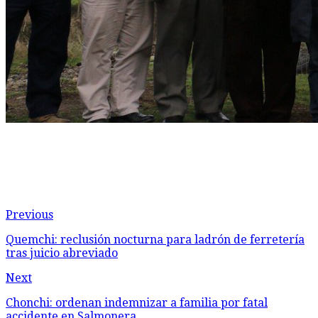
Previous
Quemchi: reclusión nocturna para ladrón de ferretería
tras juicio abreviado
Next
Chonchi: ordenan indemnizar a familia por fatal
accidente en Salmonera