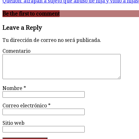
Quellón: atrapan a sujeto que abusó de hija y violó a hija
Be the first to comment
Leave a Reply
Tu dirección de correo no será publicada.
Comentario
Nombre
*
Correo electrónico
*
Sitio web