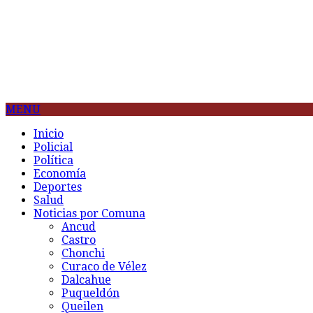
MENU
Inicio
Policial
Política
Economía
Deportes
Salud
Noticias por Comuna
Ancud
Castro
Chonchi
Curaco de Vélez
Dalcahue
Puqueldón
Queilen