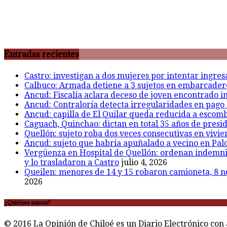
Entradas recientes
Castro: investigan a dos mujeres por intentar ingre
Calbuco: Armada detiene a 3 sujetos en embarcadero 
Ancud: Fiscalía aclara deceso de joven encontrado inc
Ancud: Contraloría detecta irregularidades en pago 
Ancud: capilla de El Quilar queda reducida a escomb
Caguach, Quinchao: dictan en total 35 años de presid
Quellón: sujeto roba dos veces consecutivas en vivie
Ancud: sujeto que habría apuñalado a vecino en Palo
Vergüenza en Hospital de Quellón: ordenan indemniza
y lo trasladaron a Castro
julio 4, 2026
Queilen: menores de 14 y 15 robaron camioneta, 8 n
2026
¿Quiénes somos?
© 2016 La Opinión de Chiloé es un Diario Electrónico con 