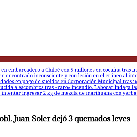
 en embarcadero a Chiloé con 5 millones en cocaína tras in
en encontrado inconsciente y con lesión en el cráneo al int
idades en pago de sueldos en Corporación Municipal tras u
ducida a escombros tras «raro» incendio. Labocar indaga la
r intentar ingresar 2 kg de mezcla de marihuana con yerba
obl. Juan Soler dejó 3 quemados leves