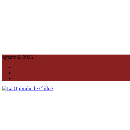
agosto 6, 2026
F
t
G