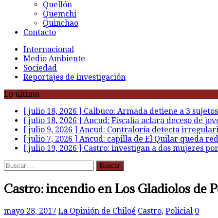
Quellón
Quemchi
Quinchao
Contacto
Internacional
Medio Ambiente
Sociedad
Reportajes de investigación
Lo último
[ julio 18, 2026 ]
Calbuco: Armada detiene a 3 sujetos
[ julio 18, 2026 ]
Ancud: Fiscalía aclara deceso de jov
[ julio 9, 2026 ]
Ancud: Contraloría detecta irregular
[ julio 7, 2026 ]
Ancud: capilla de El Quilar queda re
[ julio 19, 2026 ]
Castro: investigan a dos mujeres po
Buscar:
Castro: incendio en Los Gladiolos de P
mayo 28, 2017
La Opinión de Chiloé
Castro
,
Policial
0