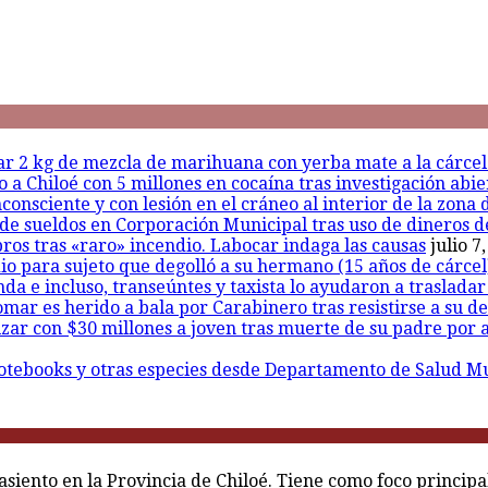
sar 2 kg de mezcla de marihuana con yerba mate a la cárce
a Chiloé con 5 millones en cocaína tras investigación abie
onsciente y con lesión en el cráneo al interior de la zona 
de sueldos en Corporación Municipal tras uso de dineros d
ros tras «raro» incendio. Labocar indaga las causas
julio 7
io para sujeto que degolló a su hermano (15 años de cárcel)
nda e incluso, transeúntes y taxista lo ayudaron a traslada
mar es herido a bala por Carabinero tras resistirse a su d
r con $30 millones a joven tras muerte de su padre por ap
otebooks y otras especies desde Departamento de Salud Mun
asiento en la Provincia de Chiloé. Tiene como foco princip