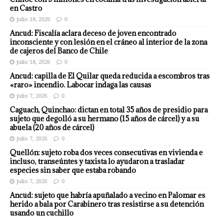
en Castro
julio 18, 2026
0
Ancud: Fiscalía aclara deceso de joven encontrado
inconsciente y con lesión en el cráneo al interior de la zona
de cajeros del Banco de Chile
julio 18, 2026
0
Ancud: capilla de El Quilar queda reducida a escombros tras
«raro» incendio. Labocar indaga las causas
julio 7, 2026
0
Caguach, Quinchao: dictan en total 35 años de presidio para
sujeto que degolló a su hermano (15 años de cárcel) y a su
abuela (20 años de cárcel)
julio 7, 2026
0
Quellón: sujeto roba dos veces consecutivas en vivienda e
incluso, transeúntes y taxista lo ayudaron a trasladar
especies sin saber que estaba robando
julio 7, 2026
0
Ancud: sujeto que habría apuñalado a vecino en Palomar es
herido a bala por Carabinero tras resistirse a su detención
usando un cuchillo