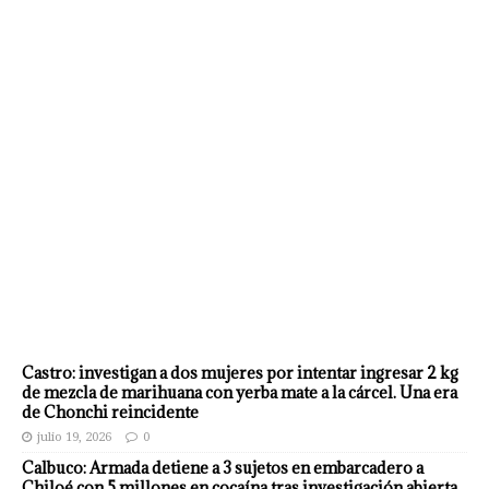
Castro: investigan a dos mujeres por intentar ingresar 2 kg
de mezcla de marihuana con yerba mate a la cárcel. Una era
de Chonchi reincidente
julio 19, 2026
0
Calbuco: Armada detiene a 3 sujetos en embarcadero a
Chiloé con 5 millones en cocaína tras investigación abierta