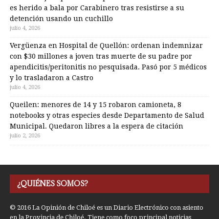
es herido a bala por Carabinero tras resistirse a su
detención usando un cuchillo
julio 4, 2026
Vergüenza en Hospital de Quellón: ordenan indemnizar
con $30 millones a joven tras muerte de su padre por
apendicitis/peritonitis no pesquisada. Pasó por 5 médicos
y lo trasladaron a Castro
julio 4, 2026
Queilen: menores de 14 y 15 robaron camioneta, 8
notebooks y otras especies desde Departamento de Salud
Municipal. Quedaron libres a la espera de citación
julio 2, 2026
¿QUIÉNES SOMOS?
© 2016 La Opinión de Chiloé es un Diario Electrónico con asiento
en la Provincia de Chiloé. Tiene como foco principal noticias