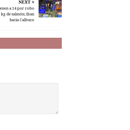
NEXT
ienen a 14 por robo
 kg de salmón; iban
hacia Calbuco