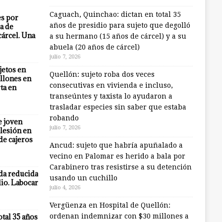
Caguach, Quinchao: dictan en total 35
es por
años de presidio para sujeto que degolló
a de
cárcel. Una
a su hermano (15 años de cárcel) y a su
abuela (20 años de cárcel)
julio 7, 2026
jetos en
Quellón: sujeto roba dos veces
llones en
consecutivas en vivienda e incluso,
ta en
transeúntes y taxista lo ayudaron a
trasladar especies sin saber que estaba
robando
e joven
julio 7, 2026
lesión en
 de cajeros
Ancud: sujeto que habría apuñalado a
vecino en Palomar es herido a bala por
Carabinero tras resistirse a su detención
eda reducida
usando un cuchillo
io. Labocar
julio 4, 2026
Vergüenza en Hospital de Quellón:
otal 35 años
ordenan indemnizar con $30 millones a