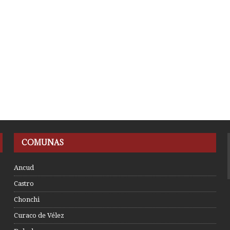
COMUNAS
Ancud
Castro
Chonchi
Curaco de Vélez