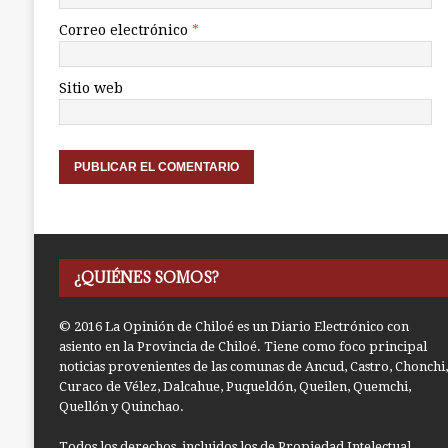
Correo electrónico
*
Sitio web
¿QUIÉNES SOMOS?
© 2016 La Opinión de Chiloé es un Diario Electrónico con
asiento en la Provincia de Chiloé. Tiene como foco principal
noticias provenientes de las comunas de Ancud, Castro, Chonchi,
Curaco de Vélez, Dalcahue, Puqueldón, Queilen, Quemchi,
Quellón y Quinchao.
Todos los derechos, incluidos los de Propiedad Intelectual,