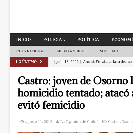
INICIO
POLICIAL
POLÍTICA
ECONOM
INTERNACIONAL
MEDIO AMBIENTE
SOCIEDAD
R
LO ÚLTIMO
[ julio 18, 2026 ]
Ancud: Fiscalía aclara deceso 
de la zona de cajeros del Banco de Chile
ANC
Castro: joven de Osorno l
[ julio 9, 2026 ]
Ancud: Contraloría detecta irr
homicidio tentado; atacó 
dineros destinados a atenciones de salud
AN
evitó femicidio
[ julio 7, 2026 ]
Ancud: capilla de El Quilar qu
causas
ANCUD
agosto 11, 2019
La Opinión de Chiloé
Castro
,
Osorn
[ julio 19, 2026 ]
Castro: investigan a dos muj
a la cárcel. Una era de Chonchi reincidente