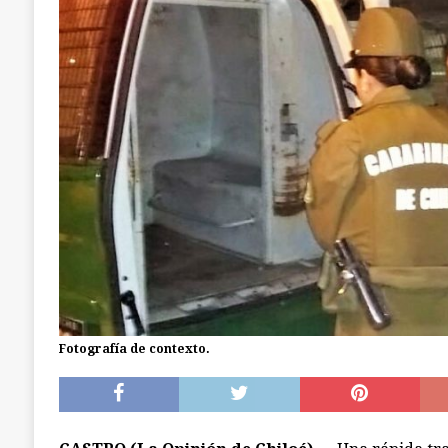
[ julio 18, 2026 ]
Calbuco: Armada detiene a 3 s
investigación abierta en Castro
CALBUCO
Fotografía de contexto.