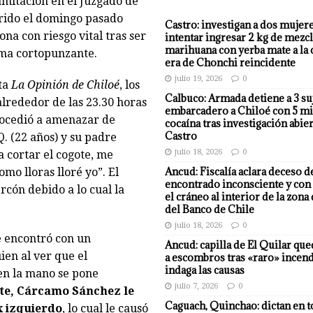
mitación en el Juzgado de
rrido el domingo pasado
Castro: investigan a dos mujer
ona con riesgo vital tras ser
intentar ingresar 2 kg de mezcl
marihuana con yerba mate a la 
rma cortopunzante.
era de Chonchi reincidente
julio 19, 2026
0
sta
La Opinión de Chiloé
, los
Calbuco: Armada detiene a 3 su
lrededor de las 23.30 horas
embarcadero a Chiloé con 5 mi
ocedió a amenazar de
cocaína tras investigación abier
Castro
. (22 años) y su padre
julio 18, 2026
0
 cortar el cogote, me
Ancud: Fiscalía aclara deceso d
como lloras lloré yo”. El
encontrado inconsciente y con 
rcón debido a lo cual la
el cráneo al interior de la zona
del Banco de Chile
julio 18, 2026
0
se encontró con un
Ancud: capilla de El Quilar qu
ien al ver que el
a escombros tras «raro» incend
indaga las causas
 en la mano se pone
julio 7, 2026
0
te, Cárcamo Sánchez le
Caguach, Quinchao: dictan en t
x izquierdo
, lo cual le causó