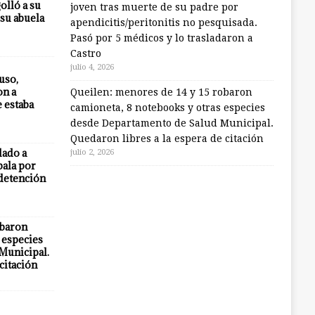
olló a su
joven tras muerte de su padre por
 su abuela
apendicitis/peritonitis no pesquisada.
Pasó por 5 médicos y lo trasladaron a
Castro
julio 4, 2026
uso,
on a
Queilen: menores de 14 y 15 robaron
e estaba
camioneta, 8 notebooks y otras especies
desde Departamento de Salud Municipal.
Quedaron libres a la espera de citación
lado a
julio 2, 2026
bala por
 detención
obaron
 especies
Municipal.
citación