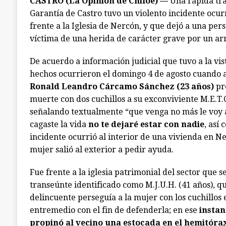
CASTRO (La Opinión de Chiloé) —
Una rápida tra
Garantía de Castro tuvo un violento incidente ocu
frente a la Iglesia de Nercón, y que dejó a una pers
víctima de una herida de carácter grave por un a
De acuerdo a información judicial que tuvo a la vi
hechos ocurrieron el domingo 4 de agosto cuando a
Ronald Leandro Cárcamo Sánchez (23 años)
pr
muerte con dos cuchillos a su exconviviente M.E.T.Q
señalando textualmente “que venga no más le voy a
cagaste la vida
no te dejaré estar con nadie
, así 
incidente ocurrió al interior de una vivienda en Ne
mujer salió al exterior a pedir ayuda.
Fue frente a la iglesia patrimonial del sector que 
transeúnte identificado como M.J.U.H. (41 años), qu
delincuente perseguía a la mujer con los cuchillos
entremedio con el fin de defenderla; en ese
instan
propinó al vecino una estocada en el hemitóra