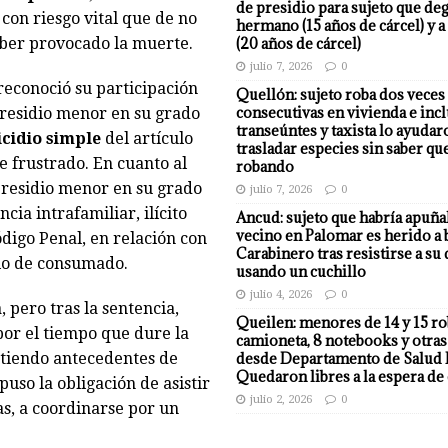
de presidio para sujeto que deg
, con riesgo vital que de no
hermano (15 años de cárcel) y a
(20 años de cárcel)
aber provocado la muerte.
julio 7, 2026
0
reconoció su participación
Quellón: sujeto roba dos veces
consecutivas en vivienda e incl
 presidio menor en su grado
transeúntes y taxista lo ayudar
icidio simple
del artículo
trasladar especies sin saber qu
e frustrado. En cuanto al
robando
 presidio menor en su grado
julio 7, 2026
0
ia intrafamiliar, ilícito
Ancud: sujeto que habría apuña
vecino en Palomar es herido a 
ódigo Penal, en relación con
Carabinero tras resistirse a su
llo de consumado.
usando un cuchillo
julio 4, 2026
0
 pero tras la sentencia,
Queilen: menores de 14 y 15 r
 por el tiempo que dure la
camioneta, 8 notebooks y otras
desde Departamento de Salud 
istiendo antecedentes de
Quedaron libres a la espera de 
uso la obligación de asistir
julio 2, 2026
0
s, a coordinarse por un