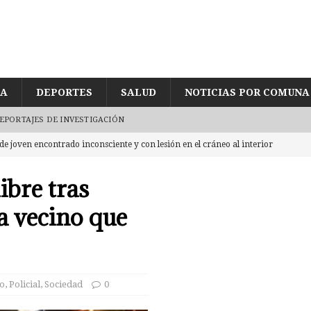
ÍA
DEPORTES
SALUD
NOTICIAS POR COMUNA
EPORTAJES DE INVESTIGACIÓN
de joven encontrado inconsciente y con lesión en el cráneo al interior
UD
ibre tras
egularidades en pago de sueldos en Corporación Municipal tras uso de
a vecino que
CUD
eda reducida a escombros tras «raro» incendio. Labocar indaga las
o
,
Policial
,
Sociedad
0
eres por intentar ingresar 2 kg de mezcla de marihuana con yerba mate
CASTRO