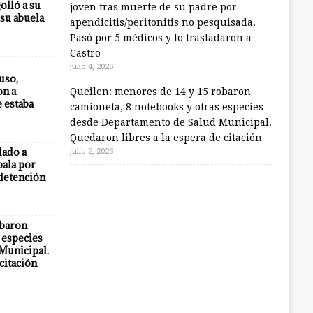
olló a su
joven tras muerte de su padre por
 su abuela
apendicitis/peritonitis no pesquisada.
Pasó por 5 médicos y lo trasladaron a
Castro
julio 4, 2026
uso,
on a
Queilen: menores de 14 y 15 robaron
e estaba
camioneta, 8 notebooks y otras especies
desde Departamento de Salud Municipal.
Quedaron libres a la espera de citación
lado a
julio 2, 2026
bala por
 detención
obaron
 especies
Municipal.
citación