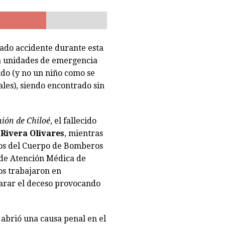
a reducida a escombros tras «raro» incendio. Labocar indaga las causas
do accidente durante esta
a unidades de emergencia
do (y no un niño como se
les), siendo encontrado sin
ión de Chiloé
, el fallecido
Rivera Olivares
, mientras
rios del Cuerpo de Bomberos
o de Atención Médica de
os trabajaron en
arar el deceso provocando
 abrió una causa penal en el