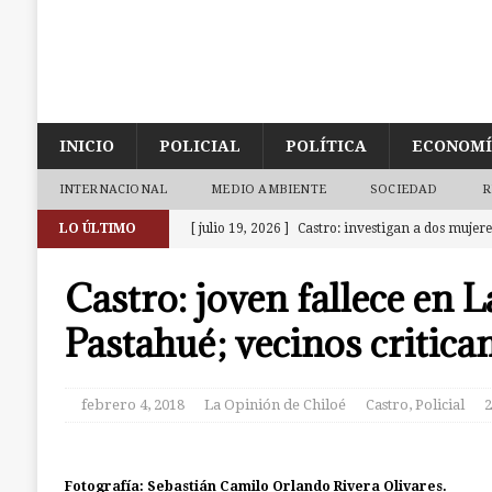
INICIO
POLICIAL
POLÍTICA
ECONOM
INTERNACIONAL
MEDIO AMBIENTE
SOCIEDAD
R
LO ÚLTIMO
[ julio 19, 2026 ]
Castro: investigan a dos mujer
la cárcel. Una era de Chonchi reincidente
CAS
Castro: joven fallece en 
[ julio 18, 2026 ]
Calbuco: Armada detiene a 3 su
Pastahué; vecinos critica
investigación abierta en Castro
CALBUCO
[ julio 18, 2026 ]
Ancud: Fiscalía aclara deceso d
febrero 4, 2018
La Opinión de Chiloé
Castro
,
Policial
2
la zona de cajeros del Banco de Chile
ANCUD
[ julio 9, 2026 ]
Ancud: Contraloría detecta irre
Fotografía: Sebastián Camilo Orlando Rivera Olivares.
dineros destinados a atenciones de salud
ANCU