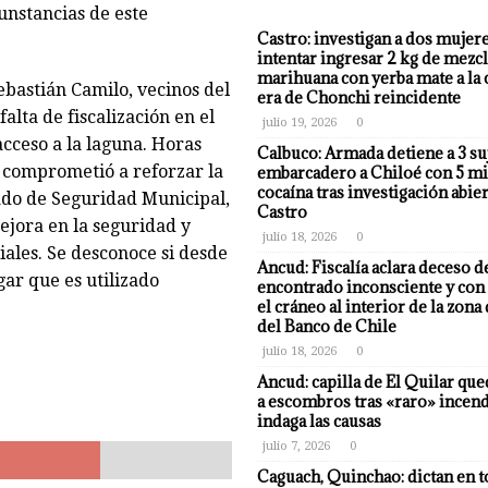
unstancias de este
Castro: investigan a dos mujer
intentar ingresar 2 kg de mezcl
marihuana con yerba mate a la 
ebastián Camilo, vecinos del
era de Chonchi reincidente
alta de fiscalización en el
julio 19, 2026
0
acceso a la laguna. Horas
Calbuco: Armada detiene a 3 su
e comprometió a reforzar la
embarcadero a Chiloé con 5 mi
cocaína tras investigación abier
gado de Seguridad Municipal,
Castro
jora en la seguridad y
julio 18, 2026
0
iales. Se desconoce si desde
Ancud: Fiscalía aclara deceso d
gar que es utilizado
encontrado inconsciente y con 
el cráneo al interior de la zona
del Banco de Chile
julio 18, 2026
0
Ancud: capilla de El Quilar qu
a escombros tras «raro» incend
indaga las causas
julio 7, 2026
0
Caguach, Quinchao: dictan en t