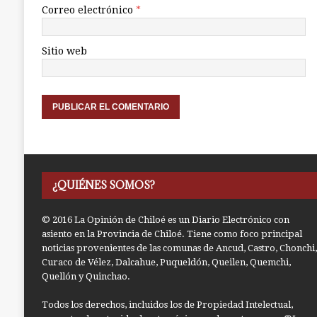
Correo electrónico
*
Sitio web
¿QUIÉNES SOMOS?
© 2016 La Opinión de Chiloé es un Diario Electrónico con
asiento en la Provincia de Chiloé. Tiene como foco principal
noticias provenientes de las comunas de Ancud, Castro, Chonchi,
Curaco de Vélez, Dalcahue, Puqueldón, Queilen, Quemchi,
Quellón y Quinchao.
Todos los derechos, incluidos los de Propiedad Intelectual,