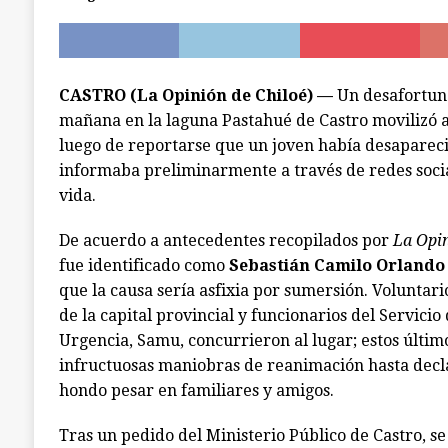
[ julio 7, 2026 ]
Ancud: capilla de El Quilar qued
ANCUD
CASTRO (La Opinión de Chiloé) —
Un desafortuna
mañana en la laguna Pastahué de Castro movilizó 
luego de reportarse que un joven había desapareci
informaba preliminarmente a través de redes socia
vida.
De acuerdo a antecedentes recopilados por
La Opin
fue identificado como
Sebastián Camilo Orlando 
que la causa sería asfixia por sumersión. Volunta
de la capital provincial y funcionarios del Servici
Urgencia, Samu, concurrieron al lugar; estos últim
infructuosas maniobras de reanimación hasta decl
hondo pesar en familiares y amigos.
Tras un pedido del Ministerio Público de Castro, se