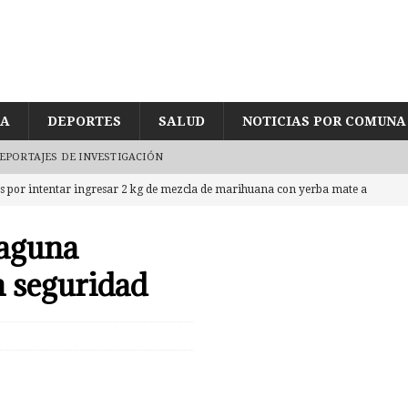
ÍA
DEPORTES
SALUD
NOTICIAS POR COMUNA
EPORTAJES DE INVESTIGACIÓN
es por intentar ingresar 2 kg de mezcla de marihuana con yerba mate a
TRO
Laguna
jetos en embarcadero a Chiloé con 5 millones en cocaína tras
n seguridad
e joven encontrado inconsciente y con lesión en el cráneo al interior de
gularidades en pago de sueldos en Corporación Municipal tras uso de
D