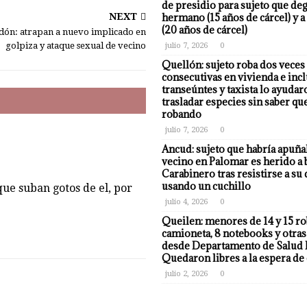
de presidio para sujeto que deg
NEXT
hermano (15 años de cárcel) y a
(20 años de cárcel)
dón: atrapan a nuevo implicado en
golpiza y ataque sexual de vecino
julio 7, 2026
0
Quellón: sujeto roba dos veces
consecutivas en vivienda e incl
transeúntes y taxista lo ayudar
trasladar especies sin saber qu
robando
julio 7, 2026
0
Ancud: sujeto que habría apuña
vecino en Palomar es herido a 
Carabinero tras resistirse a su
usando un cuchillo
ue suban gotos de el, por
julio 4, 2026
0
Queilen: menores de 14 y 15 r
camioneta, 8 notebooks y otras
desde Departamento de Salud 
Quedaron libres a la espera de 
julio 2, 2026
0