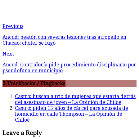
Previous
Ancud: peatón con severas lesiones tras atropello en
Chacao; chofer se fugó
Next
Ancud: Contraloría pide procedimiento disciplinario por
pseudofuna en municipio
2 Trackbacks / Pingbacks
Castro: buscan a trío de mujeres que estaría detrás
del asesinato de joven – La Opinión de Chiloé
Castro: piden 15 años de cárcel para acusada de
homicidio en calle Thompson – La Opinión de
Chiloé
Leave a Reply