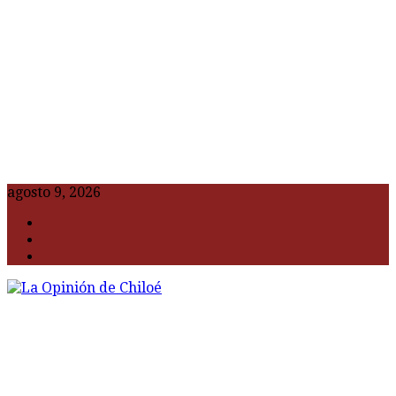
agosto 9, 2026
F
t
G