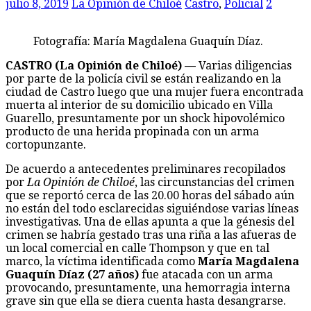
julio 8, 2019
La Opinión de Chiloé
Castro
,
Policial
2
Fotografía: María Magdalena Guaquín Díaz.
CASTRO (La Opinión de Chiloé) —
Varias diligencias
por parte de la policía civil se están realizando en la
ciudad de Castro luego que una mujer fuera encontrada
muerta al interior de su domicilio ubicado en Villa
Guarello, presuntamente por un shock hipovolémico
producto de una herida propinada con un arma
cortopunzante.
De acuerdo a antecedentes preliminares recopilados
por
La Opinión de Chiloé
, las circunstancias del crimen
que se reportó cerca de las 20.00 horas del sábado aún
no están del todo esclarecidas siguiéndose varias líneas
investigativas. Una de ellas apunta a que la génesis del
crimen se habría gestado tras una riña a las afueras de
un local comercial en calle Thompson y que en tal
marco, la víctima identificada como
María Magdalena
Guaquín Díaz (27 años)
fue atacada con un arma
provocando, presuntamente, una hemorragia interna
grave sin que ella se diera cuenta hasta desangrarse.