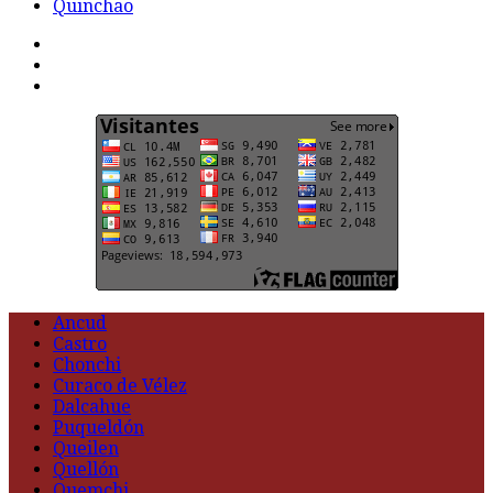
Quinchao
F
t
G
Ancud
Castro
Chonchi
Curaco de Vélez
Dalcahue
Puqueldón
Queilen
Quellón
Quemchi