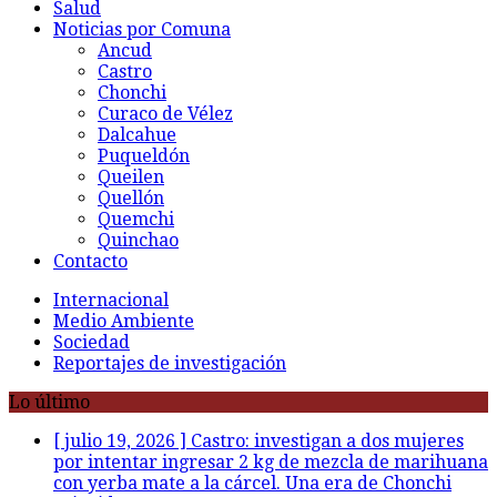
Salud
Noticias por Comuna
Ancud
Castro
Chonchi
Curaco de Vélez
Dalcahue
Puqueldón
Queilen
Quellón
Quemchi
Quinchao
Contacto
Internacional
Medio Ambiente
Sociedad
Reportajes de investigación
Lo último
[ julio 19, 2026 ]
Castro: investigan a dos mujeres
por intentar ingresar 2 kg de mezcla de marihuana
con yerba mate a la cárcel. Una era de Chonchi