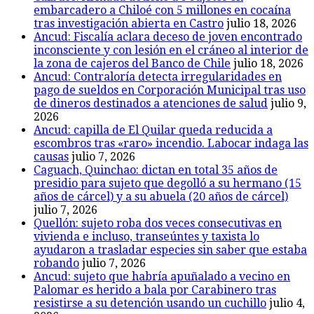
embarcadero a Chiloé con 5 millones en cocaína
tras investigación abierta en Castro
julio 18, 2026
Ancud: Fiscalía aclara deceso de joven encontrado
inconsciente y con lesión en el cráneo al interior de
la zona de cajeros del Banco de Chile
julio 18, 2026
Ancud: Contraloría detecta irregularidades en
pago de sueldos en Corporación Municipal tras uso
de dineros destinados a atenciones de salud
julio 9,
2026
Ancud: capilla de El Quilar queda reducida a
escombros tras «raro» incendio. Labocar indaga las
causas
julio 7, 2026
Caguach, Quinchao: dictan en total 35 años de
presidio para sujeto que degolló a su hermano (15
años de cárcel) y a su abuela (20 años de cárcel)
julio 7, 2026
Quellón: sujeto roba dos veces consecutivas en
vivienda e incluso, transeúntes y taxista lo
ayudaron a trasladar especies sin saber que estaba
robando
julio 7, 2026
Ancud: sujeto que habría apuñalado a vecino en
Palomar es herido a bala por Carabinero tras
resistirse a su detención usando un cuchillo
julio 4,