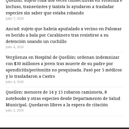
Quellón: sujeto roba dos veces consecutivas en vivienda e
incluso, transeúntes y taxista lo ayudaron a trasladar
especies sin saber que estaba robando
julio 7, 2026
Ancud: sujeto que habría apuñalado a vecino en Palomar
es herido a bala por Carabinero tras resistirse a su
detención usando un cuchillo
julio 4, 2026
Vergüenza en Hospital de Quellón: ordenan indemnizar
con $30 millones a joven tras muerte de su padre por
apendicitis/peritonitis no pesquisada. Pasó por 5 médicos
y lo trasladaron a Castro
julio 4, 2026
Queilen: menores de 14 y 15 robaron camioneta, 8
notebooks y otras especies desde Departamento de Salud
Municipal. Quedaron libres a la espera de citación
julio 2, 2026