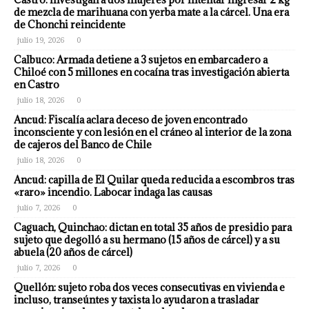
de mezcla de marihuana con yerba mate a la cárcel. Una era
de Chonchi reincidente
julio 19, 2026
0
Calbuco: Armada detiene a 3 sujetos en embarcadero a
Chiloé con 5 millones en cocaína tras investigación abierta
en Castro
julio 18, 2026
0
Ancud: Fiscalía aclara deceso de joven encontrado
inconsciente y con lesión en el cráneo al interior de la zona
de cajeros del Banco de Chile
julio 18, 2026
0
Ancud: capilla de El Quilar queda reducida a escombros tras
«raro» incendio. Labocar indaga las causas
julio 7, 2026
0
Caguach, Quinchao: dictan en total 35 años de presidio para
sujeto que degolló a su hermano (15 años de cárcel) y a su
abuela (20 años de cárcel)
julio 7, 2026
0
Quellón: sujeto roba dos veces consecutivas en vivienda e
incluso, transeúntes y taxista lo ayudaron a trasladar