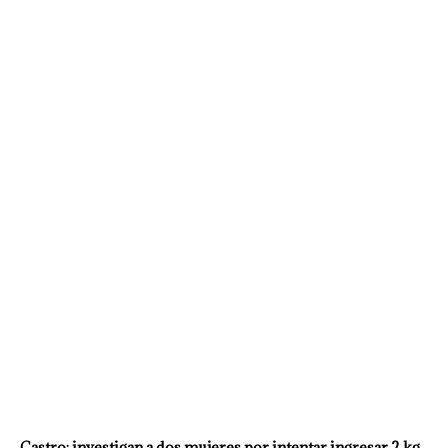
Castro: investigan a dos mujeres por intentar ingresar 2 kg