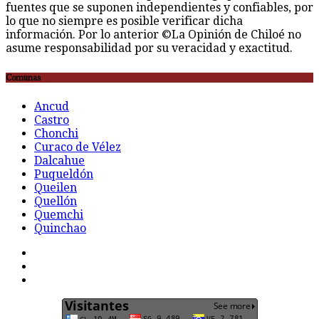
fuentes que se suponen independientes y confiables, por
lo que no siempre es posible verificar dicha
información. Por lo anterior ©La Opinión de Chiloé no
asume responsabilidad por su veracidad y exactitud.
Comunas
Ancud
Castro
Chonchi
Curaco de Vélez
Dalcahue
Puqueldón
Queilen
Quellón
Quemchi
Quinchao
F
t
G