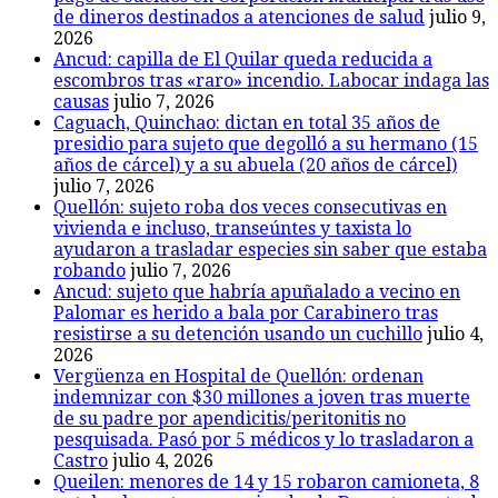
de dineros destinados a atenciones de salud
julio 9,
2026
Ancud: capilla de El Quilar queda reducida a
escombros tras «raro» incendio. Labocar indaga las
causas
julio 7, 2026
Caguach, Quinchao: dictan en total 35 años de
presidio para sujeto que degolló a su hermano (15
años de cárcel) y a su abuela (20 años de cárcel)
julio 7, 2026
Quellón: sujeto roba dos veces consecutivas en
vivienda e incluso, transeúntes y taxista lo
ayudaron a trasladar especies sin saber que estaba
robando
julio 7, 2026
Ancud: sujeto que habría apuñalado a vecino en
Palomar es herido a bala por Carabinero tras
resistirse a su detención usando un cuchillo
julio 4,
2026
Vergüenza en Hospital de Quellón: ordenan
indemnizar con $30 millones a joven tras muerte
de su padre por apendicitis/peritonitis no
pesquisada. Pasó por 5 médicos y lo trasladaron a
Castro
julio 4, 2026
Queilen: menores de 14 y 15 robaron camioneta, 8