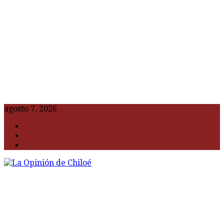
agosto 7, 2026
F
t
G