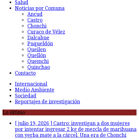
Salud
Noticias por Comuna
Ancud
Castro
Chonchi
Curaco de Vélez
Dalcahue
Puqueldón
Queilen
Quellón
Quemchi
Quinchao
Contacto
Internacional
Medio Ambiente
Sociedad
Reportajes de investigación
Lo último
[ julio 19, 2026 ]
Castro: investigan a dos mujeres
por intentar ingresar 2 kg de mezcla de marihuana
con yerba mate a la cárcel. Una era de Chonchi