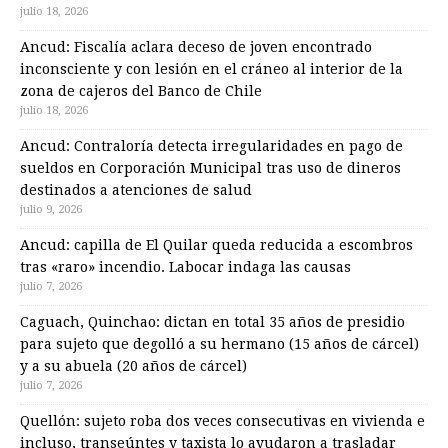
julio 18, 2026
Ancud: Fiscalía aclara deceso de joven encontrado
inconsciente y con lesión en el cráneo al interior de la
zona de cajeros del Banco de Chile
julio 18, 2026
Ancud: Contraloría detecta irregularidades en pago de
sueldos en Corporación Municipal tras uso de dineros
destinados a atenciones de salud
julio 9, 2026
Ancud: capilla de El Quilar queda reducida a escombros
tras «raro» incendio. Labocar indaga las causas
julio 7, 2026
Caguach, Quinchao: dictan en total 35 años de presidio
para sujeto que degolló a su hermano (15 años de cárcel)
y a su abuela (20 años de cárcel)
julio 7, 2026
Quellón: sujeto roba dos veces consecutivas en vivienda e
incluso, transeúntes y taxista lo ayudaron a trasladar