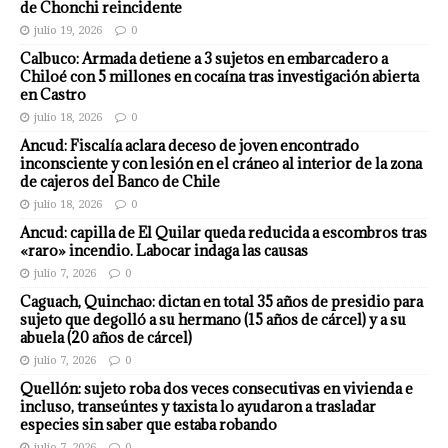
de Chonchi reincidente
julio 19, 2026
0
Calbuco: Armada detiene a 3 sujetos en embarcadero a
Chiloé con 5 millones en cocaína tras investigación abierta
en Castro
julio 18, 2026
0
Ancud: Fiscalía aclara deceso de joven encontrado
inconsciente y con lesión en el cráneo al interior de la zona
de cajeros del Banco de Chile
julio 18, 2026
0
Ancud: capilla de El Quilar queda reducida a escombros tras
«raro» incendio. Labocar indaga las causas
julio 7, 2026
0
Caguach, Quinchao: dictan en total 35 años de presidio para
sujeto que degolló a su hermano (15 años de cárcel) y a su
abuela (20 años de cárcel)
julio 7, 2026
0
Quellón: sujeto roba dos veces consecutivas en vivienda e
incluso, transeúntes y taxista lo ayudaron a trasladar
especies sin saber que estaba robando
julio 7, 2026
0