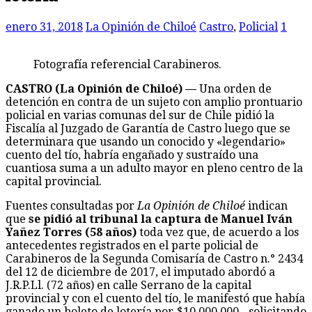
enero 31, 2018
La Opinión de Chiloé
Castro
,
Policial
1
Fotografía referencial Carabineros.
CASTRO (La Opinión de Chiloé) —
Una orden de
detención en contra de un sujeto con amplio prontuario
policial en varias comunas del sur de Chile pidió la
Fiscalía al Juzgado de Garantía de Castro luego que se
determinara que usando un conocido y «legendario»
cuento del tío, habría engañado y sustraído una
cuantiosa suma a un adulto mayor en pleno centro de la
capital provincial.
Fuentes consultadas por
La Opinión de Chiloé
indican
que
se pidió al tribunal la captura de Manuel Iván
Yañez Torres (58 años)
toda vez que, de acuerdo a los
antecedentes registrados en el parte policial de
Carabineros de la Segunda Comisaría de Castro n.° 2434
del 12 de diciembre de 2017, el imputado abordó a
J.R.P.Ll. (72 años) en calle Serrano de la capital
provincial y con el cuento del tío, le manifestó que había
ganado un boleto de lotería por $10.000.000.- solicitando