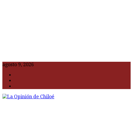
agosto 9, 2026
F
t
G