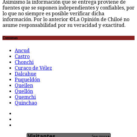
Asimismo la información que se entrega proviene de
fuentes que se suponen independientes y confiables, por
lo que no siempre es posible verificar dicha
información. Por lo anterior ©La Opinión de Chiloé no
asume responsabilidad por su veracidad y exactitud.
Comunas
Ancud
Castro
Chonchi
Curaco de Vélez
Dalcahue
Puqueldón
Queilen
Quellón
Quemchi
Quinchao
F
t
G