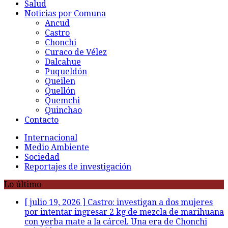
Salud
Noticias por Comuna
Ancud
Castro
Chonchi
Curaco de Vélez
Dalcahue
Puqueldón
Queilen
Quellón
Quemchi
Quinchao
Contacto
Internacional
Medio Ambiente
Sociedad
Reportajes de investigación
Lo último
[ julio 19, 2026 ]
Castro: investigan a dos mujeres
por intentar ingresar 2 kg de mezcla de marihuana
con yerba mate a la cárcel. Una era de Chonchi