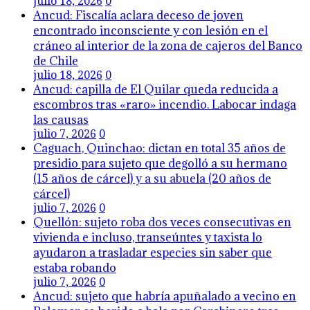
julio 18, 2026
0
Ancud: Fiscalía aclara deceso de joven
encontrado inconsciente y con lesión en el
cráneo al interior de la zona de cajeros del Banco
de Chile
julio 18, 2026
0
Ancud: capilla de El Quilar queda reducida a
escombros tras «raro» incendio. Labocar indaga
las causas
julio 7, 2026
0
Caguach, Quinchao: dictan en total 35 años de
presidio para sujeto que degolló a su hermano
(15 años de cárcel) y a su abuela (20 años de
cárcel)
julio 7, 2026
0
Quellón: sujeto roba dos veces consecutivas en
vivienda e incluso, transeúntes y taxista lo
ayudaron a trasladar especies sin saber que
estaba robando
julio 7, 2026
0
Ancud: sujeto que habría apuñalado a vecino en