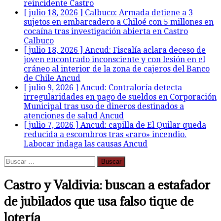
reincidente
Castro
[ julio 18, 2026 ]
Calbuco: Armada detiene a 3
sujetos en embarcadero a Chiloé con 5 millones en
cocaína tras investigación abierta en Castro
Calbuco
[ julio 18, 2026 ]
Ancud: Fiscalía aclara deceso de
joven encontrado inconsciente y con lesión en el
cráneo al interior de la zona de cajeros del Banco
de Chile
Ancud
[ julio 9, 2026 ]
Ancud: Contraloría detecta
irregularidades en pago de sueldos en Corporación
Municipal tras uso de dineros destinados a
atenciones de salud
Ancud
[ julio 7, 2026 ]
Ancud: capilla de El Quilar queda
reducida a escombros tras «raro» incendio.
Labocar indaga las causas
Ancud
Buscar:
Castro y Valdivia: buscan a estafador
de jubilados que usa falso tique de
lotería