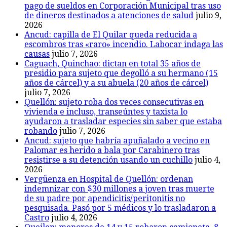
pago de sueldos en Corporación Municipal tras uso
de dineros destinados a atenciones de salud
julio 9,
2026
Ancud: capilla de El Quilar queda reducida a
escombros tras «raro» incendio. Labocar indaga las
causas
julio 7, 2026
Caguach, Quinchao: dictan en total 35 años de
presidio para sujeto que degolló a su hermano (15
años de cárcel) y a su abuela (20 años de cárcel)
julio 7, 2026
Quellón: sujeto roba dos veces consecutivas en
vivienda e incluso, transeúntes y taxista lo
ayudaron a trasladar especies sin saber que estaba
robando
julio 7, 2026
Ancud: sujeto que habría apuñalado a vecino en
Palomar es herido a bala por Carabinero tras
resistirse a su detención usando un cuchillo
julio 4,
2026
Vergüenza en Hospital de Quellón: ordenan
indemnizar con $30 millones a joven tras muerte
de su padre por apendicitis/peritonitis no
pesquisada. Pasó por 5 médicos y lo trasladaron a
Castro
julio 4, 2026