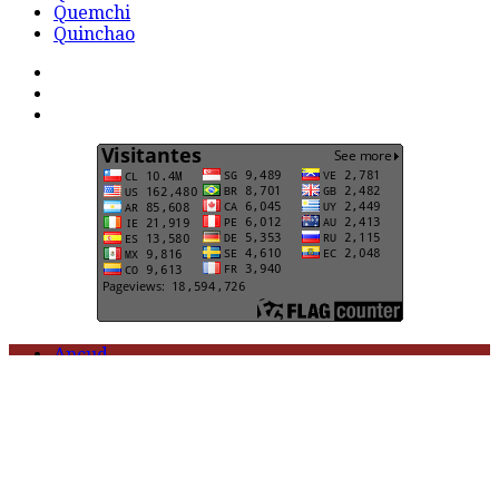
Quemchi
Quinchao
F
t
G
Ancud
Castro
Chonchi
Curaco de Vélez
Dalcahue
Puqueldón
Queilen