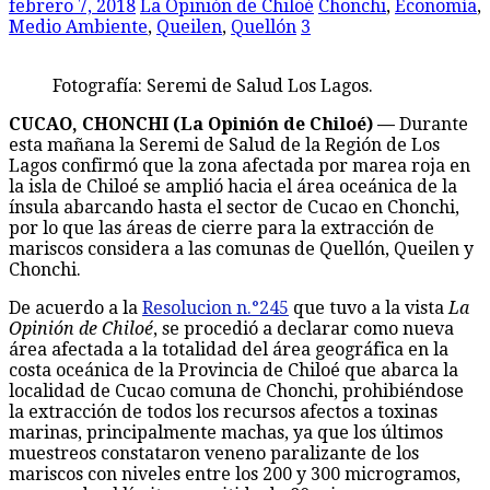
febrero 7, 2018
La Opinión de Chiloé
Chonchi
,
Economía
,
Medio Ambiente
,
Queilen
,
Quellón
3
Fotografía: Seremi de Salud Los Lagos.
CUCAO, CHONCHI (La Opinión de Chiloé) —
Durante
esta mañana la Seremi de Salud de la Región de Los
Lagos confirmó que la zona afectada por marea roja en
la isla de Chiloé se amplió hacia el área oceánica de la
ínsula abarcando hasta el sector de Cucao en Chonchi,
por lo que las áreas de cierre para la extracción de
mariscos considera a las comunas de Quellón, Queilen y
Chonchi.
De acuerdo a la
Resolucion n.°245
que tuvo a la vista
La
Opinión de Chiloé
, se procedió a declarar como nueva
área afectada a la totalidad del área geográfica en la
costa oceánica de la Provincia de Chiloé que abarca la
localidad de Cucao comuna de Chonchi, prohibiéndose
la extracción de todos los recursos afectos a toxinas
marinas, principalmente machas, ya que los últimos
muestreos constataron veneno paralizante de los
mariscos con niveles entre los 200 y 300 microgramos,