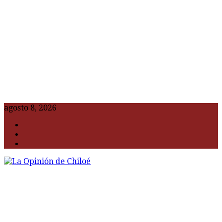
agosto 8, 2026
F
t
G