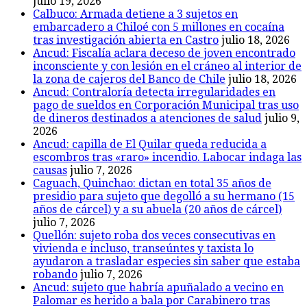
julio 19, 2026
Calbuco: Armada detiene a 3 sujetos en
embarcadero a Chiloé con 5 millones en cocaína
tras investigación abierta en Castro
julio 18, 2026
Ancud: Fiscalía aclara deceso de joven encontrado
inconsciente y con lesión en el cráneo al interior de
la zona de cajeros del Banco de Chile
julio 18, 2026
Ancud: Contraloría detecta irregularidades en
pago de sueldos en Corporación Municipal tras uso
de dineros destinados a atenciones de salud
julio 9,
2026
Ancud: capilla de El Quilar queda reducida a
escombros tras «raro» incendio. Labocar indaga las
causas
julio 7, 2026
Caguach, Quinchao: dictan en total 35 años de
presidio para sujeto que degolló a su hermano (15
años de cárcel) y a su abuela (20 años de cárcel)
julio 7, 2026
Quellón: sujeto roba dos veces consecutivas en
vivienda e incluso, transeúntes y taxista lo
ayudaron a trasladar especies sin saber que estaba
robando
julio 7, 2026
Ancud: sujeto que habría apuñalado a vecino en
Palomar es herido a bala por Carabinero tras