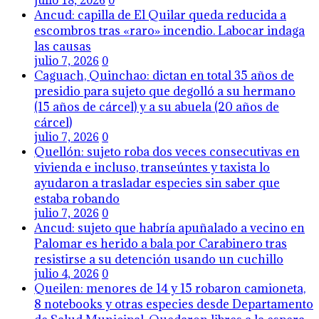
julio 18, 2026
0
Ancud: capilla de El Quilar queda reducida a
escombros tras «raro» incendio. Labocar indaga
las causas
julio 7, 2026
0
Caguach, Quinchao: dictan en total 35 años de
presidio para sujeto que degolló a su hermano
(15 años de cárcel) y a su abuela (20 años de
cárcel)
julio 7, 2026
0
Quellón: sujeto roba dos veces consecutivas en
vivienda e incluso, transeúntes y taxista lo
ayudaron a trasladar especies sin saber que
estaba robando
julio 7, 2026
0
Ancud: sujeto que habría apuñalado a vecino en
Palomar es herido a bala por Carabinero tras
resistirse a su detención usando un cuchillo
julio 4, 2026
0
Queilen: menores de 14 y 15 robaron camioneta,
8 notebooks y otras especies desde Departamento