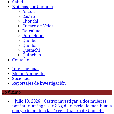
Salud
Noticias por Comuna
Ancud
Castro
Chonchi
Curaco de Vélez
Dalcahue
Puqueldón
Queilen
Quellón
Quemchi
Quinchao
Contacto
Internacional
Medio Ambiente
Sociedad
Reportajes de investigación
Lo último
[ julio 19, 2026 ]
Castro: investigan a dos mujeres
por intentar ingresar 2 kg de mezcla de marihuana
con yerba mate a la cárcel. Una era de Chonchi