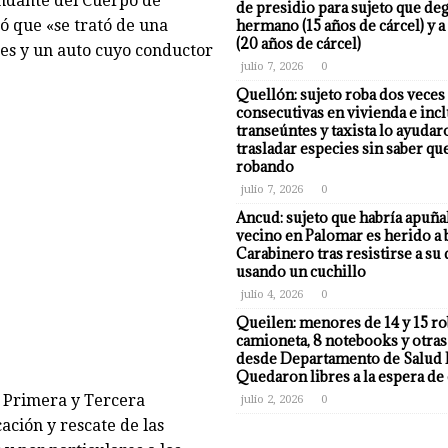
ndante del Cuerpo de
de presidio para sujeto que deg
ó que «se trató de una
hermano (15 años de cárcel) y a
(20 años de cárcel)
tes y un auto cuyo conductor
julio 7, 2026
0
Quellón: sujeto roba dos veces
consecutivas en vivienda e incl
transeúntes y taxista lo ayudar
trasladar especies sin saber qu
robando
julio 7, 2026
0
Ancud: sujeto que habría apuña
vecino en Palomar es herido a 
Carabinero tras resistirse a su
usando un cuchillo
julio 4, 2026
0
Queilen: menores de 14 y 15 r
camioneta, 8 notebooks y otras
desde Departamento de Salud 
Quedaron libres a la espera de 
a Primera y Tercera
julio 2, 2026
0
ación y rescate de las