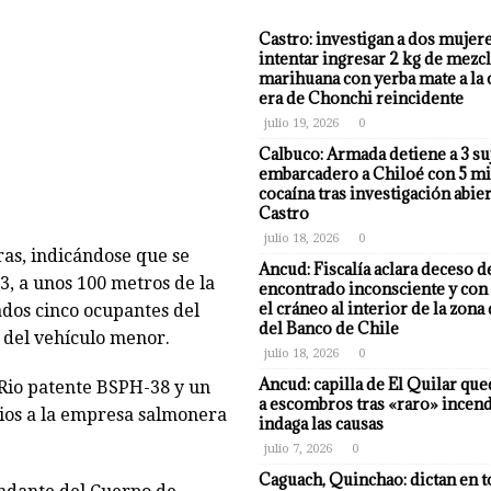
Castro: investigan a dos mujer
intentar ingresar 2 kg de mezcl
marihuana con yerba mate a la 
era de Chonchi reincidente
julio 19, 2026
0
Calbuco: Armada detiene a 3 su
embarcadero a Chiloé con 5 mi
cocaína tras investigación abier
Castro
julio 18, 2026
0
ras, indicándose que se
Ancud: Fiscalía aclara deceso d
53, a unos 100 metros de la
encontrado inconsciente y con 
el cráneo al interior de la zona
tados cinco ocupantes del
del Banco de Chile
 del vehículo menor.
julio 18, 2026
0
Ancud: capilla de El Quilar qu
 Rio patente BSPH-38 y un
a escombros tras «raro» incend
ios a la empresa salmonera
indaga las causas
julio 7, 2026
0
Caguach, Quinchao: dictan en t