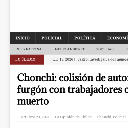
INICIO
POLICIAL
POLÍTICA
ECONOM
INTERNACIONAL
MEDIO AMBIENTE
SOCIEDAD
R
LO ÚLTIMO
[ julio 19, 2026 ]
Castro: investigan a dos mujer
la cárcel. Una era de Chonchi reincidente
CAS
Chonchi: colisión de aut
[ julio 18, 2026 ]
Calbuco: Armada detiene a 3 su
furgón con trabajadores 
investigación abierta en Castro
CALBUCO
muerto
[ julio 18, 2026 ]
Ancud: Fiscalía aclara deceso d
la zona de cajeros del Banco de Chile
ANCUD
octubre 23, 2021
La Opinión de Chiloé
Chonchi
,
Policial
[ julio 9, 2026 ]
Ancud: Contraloría detecta irre
dineros destinados a atenciones de salud
ANCU