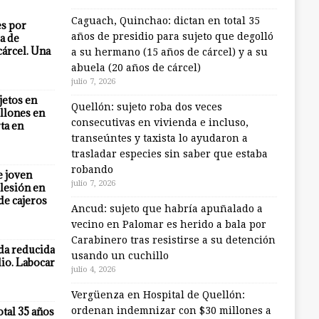
Caguach, Quinchao: dictan en total 35
es por
años de presidio para sujeto que degolló
a de
cárcel. Una
a su hermano (15 años de cárcel) y a su
abuela (20 años de cárcel)
julio 7, 2026
jetos en
Quellón: sujeto roba dos veces
llones en
consecutivas en vivienda e incluso,
ta en
transeúntes y taxista lo ayudaron a
trasladar especies sin saber que estaba
robando
e joven
julio 7, 2026
lesión en
 de cajeros
Ancud: sujeto que habría apuñalado a
vecino en Palomar es herido a bala por
Carabinero tras resistirse a su detención
eda reducida
usando un cuchillo
io. Labocar
julio 4, 2026
Vergüenza en Hospital de Quellón:
otal 35 años
ordenan indemnizar con $30 millones a