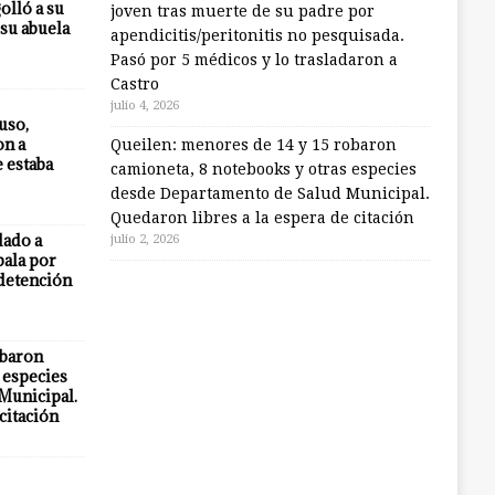
olló a su
joven tras muerte de su padre por
 su abuela
apendicitis/peritonitis no pesquisada.
Pasó por 5 médicos y lo trasladaron a
Castro
julio 4, 2026
uso,
on a
Queilen: menores de 14 y 15 robaron
e estaba
camioneta, 8 notebooks y otras especies
desde Departamento de Salud Municipal.
Quedaron libres a la espera de citación
lado a
julio 2, 2026
bala por
 detención
obaron
 especies
Municipal.
citación