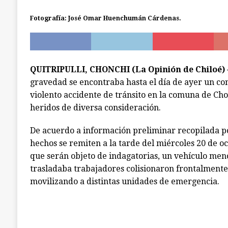
[ julio 7, 2026 ]
Ancud: capilla de El Quilar qued
Fotografía: José Omar Huenchumán Cárdenas.
ANCUD
QUITRIPULLI, CHONCHI (La Opinión de Chiloé)
gravedad se encontraba hasta el día de ayer un c
violento accidente de tránsito en la comuna de Cho
heridos de diversa consideración.
De acuerdo a información preliminar recopilada 
hechos se remiten a la tarde del miércoles 20 de o
que serán objeto de indagatorias, un vehículo men
trasladaba trabajadores colisionaron frontalmente 
movilizando a distintas unidades de emergencia.