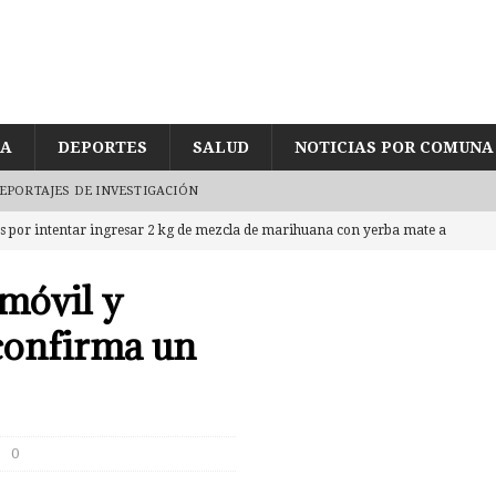
ÍA
DEPORTES
SALUD
NOTICIAS POR COMUNA
EPORTAJES DE INVESTIGACIÓN
es por intentar ingresar 2 kg de mezcla de marihuana con yerba mate a
TRO
omóvil y
jetos en embarcadero a Chiloé con 5 millones en cocaína tras
confirma un
e joven encontrado inconsciente y con lesión en el cráneo al interior de
0
gularidades en pago de sueldos en Corporación Municipal tras uso de
D