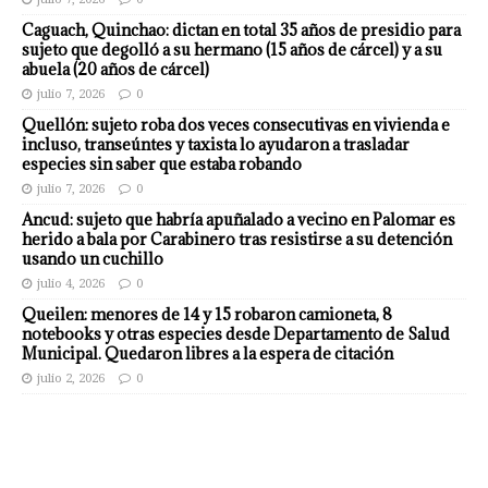
Caguach, Quinchao: dictan en total 35 años de presidio para
sujeto que degolló a su hermano (15 años de cárcel) y a su
abuela (20 años de cárcel)
julio 7, 2026
0
Quellón: sujeto roba dos veces consecutivas en vivienda e
incluso, transeúntes y taxista lo ayudaron a trasladar
especies sin saber que estaba robando
julio 7, 2026
0
Ancud: sujeto que habría apuñalado a vecino en Palomar es
herido a bala por Carabinero tras resistirse a su detención
usando un cuchillo
julio 4, 2026
0
Queilen: menores de 14 y 15 robaron camioneta, 8
notebooks y otras especies desde Departamento de Salud
Municipal. Quedaron libres a la espera de citación
julio 2, 2026
0