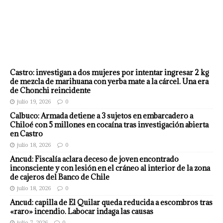
Castro: investigan a dos mujeres por intentar ingresar 2 kg
de mezcla de marihuana con yerba mate a la cárcel. Una era
de Chonchi reincidente
julio 19, 2026
0
Calbuco: Armada detiene a 3 sujetos en embarcadero a
Chiloé con 5 millones en cocaína tras investigación abierta
en Castro
julio 18, 2026
0
Ancud: Fiscalía aclara deceso de joven encontrado
inconsciente y con lesión en el cráneo al interior de la zona
de cajeros del Banco de Chile
julio 18, 2026
0
Ancud: capilla de El Quilar queda reducida a escombros tras
«raro» incendio. Labocar indaga las causas
julio 7, 2026
0