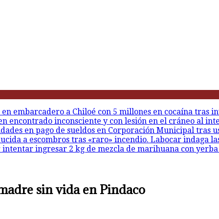
 en embarcadero a Chiloé con 5 millones en cocaína tras in
en encontrado inconsciente y con lesión en el cráneo al int
idades en pago de sueldos en Corporación Municipal tras u
ducida a escombros tras «raro» incendio. Labocar indaga la
r intentar ingresar 2 kg de mezcla de marihuana con yerba
 madre sin vida en Pindaco