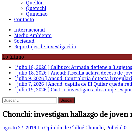
Quellón
Quemchi
Quinchao
Contacto
Internacional
Medio Ambiente
Sociedad
Reportajes de investigación
Lo último
[ julio 18, 2026 ]
Calbuco: Armada detiene a 3 sujetos
[ julio 18, 2026 ]
Ancud: Fiscalía aclara deceso de jov
[ julio 9, 2026 ]
Ancud: Contraloría detecta irregular
[ julio 7, 2026 ]
Ancud: capilla de El Quilar queda re
[ julio 19, 2026 ]
Castro: investigan a dos mujeres po
Buscar:
Chonchi: investigan hallazgo de joven
agosto 27, 2019
La Opinión de Chiloé
Chonchi
,
Policial
0