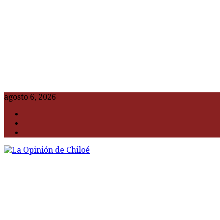
agosto 6, 2026
F
t
G