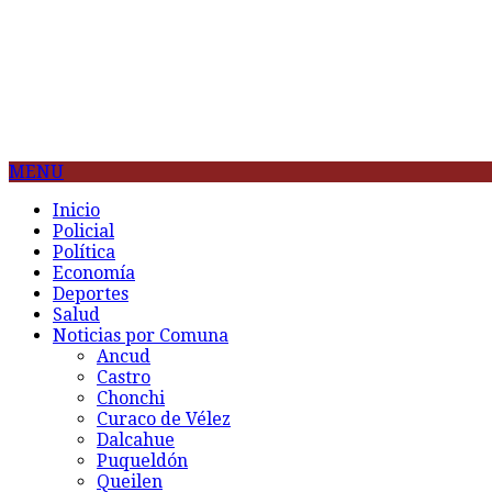
MENU
Inicio
Policial
Política
Economía
Deportes
Salud
Noticias por Comuna
Ancud
Castro
Chonchi
Curaco de Vélez
Dalcahue
Puqueldón
Queilen