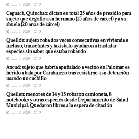
julio 7, 2026
0
Caguach, Quinchao: dictan en total 35 años de presidio para
sujeto que degolló a su hermano (15 años de cárcel) y a su
abuela (20 años de cárcel)
julio 7, 2026
0
Quellón: sujeto roba dos veces consecutivas en vivienda e
incluso, transeúntes y taxista lo ayudaron a trasladar
especies sin saber que estaba robando
julio 7, 2026
0
Ancud: sujeto que habría apuñalado a vecino en Palomar es
herido a bala por Carabinero tras resistirse a su detención
usando un cuchillo
julio 4, 2026
0
Queilen: menores de 14 y 15 robaron camioneta, 8
notebooks y otras especies desde Departamento de Salud
Municipal. Quedaron libres a la espera de citación
julio 2, 2026
0