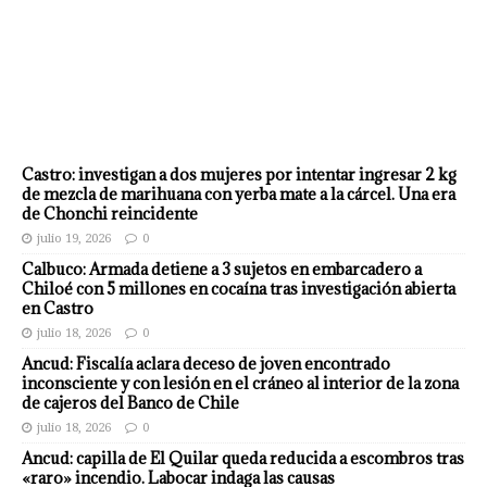
Castro: investigan a dos mujeres por intentar ingresar 2 kg
de mezcla de marihuana con yerba mate a la cárcel. Una era
de Chonchi reincidente
julio 19, 2026
0
Calbuco: Armada detiene a 3 sujetos en embarcadero a
Chiloé con 5 millones en cocaína tras investigación abierta
en Castro
julio 18, 2026
0
Ancud: Fiscalía aclara deceso de joven encontrado
inconsciente y con lesión en el cráneo al interior de la zona
de cajeros del Banco de Chile
julio 18, 2026
0
Ancud: capilla de El Quilar queda reducida a escombros tras
«raro» incendio. Labocar indaga las causas