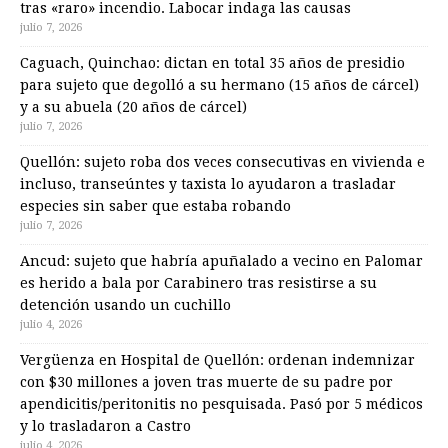
tras «raro» incendio. Labocar indaga las causas
julio 7, 2026
Caguach, Quinchao: dictan en total 35 años de presidio
para sujeto que degolló a su hermano (15 años de cárcel)
y a su abuela (20 años de cárcel)
julio 7, 2026
Quellón: sujeto roba dos veces consecutivas en vivienda e
incluso, transeúntes y taxista lo ayudaron a trasladar
especies sin saber que estaba robando
julio 7, 2026
Ancud: sujeto que habría apuñalado a vecino en Palomar
es herido a bala por Carabinero tras resistirse a su
detención usando un cuchillo
julio 4, 2026
Vergüenza en Hospital de Quellón: ordenan indemnizar
con $30 millones a joven tras muerte de su padre por
apendicitis/peritonitis no pesquisada. Pasó por 5 médicos
y lo trasladaron a Castro
julio 4, 2026