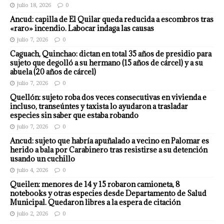
julio 18, 2026
0
Ancud: capilla de El Quilar queda reducida a escombros tras
«raro» incendio. Labocar indaga las causas
julio 7, 2026
0
Caguach, Quinchao: dictan en total 35 años de presidio para
sujeto que degolló a su hermano (15 años de cárcel) y a su
abuela (20 años de cárcel)
julio 7, 2026
0
Quellón: sujeto roba dos veces consecutivas en vivienda e
incluso, transeúntes y taxista lo ayudaron a trasladar
especies sin saber que estaba robando
julio 7, 2026
0
Ancud: sujeto que habría apuñalado a vecino en Palomar es
herido a bala por Carabinero tras resistirse a su detención
usando un cuchillo
julio 4, 2026
0
Queilen: menores de 14 y 15 robaron camioneta, 8
notebooks y otras especies desde Departamento de Salud
Municipal. Quedaron libres a la espera de citación
julio 2, 2026
0