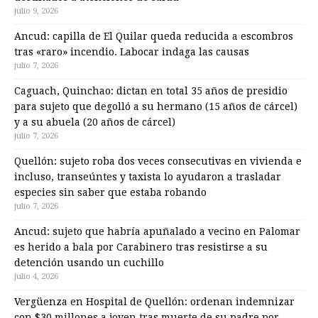
julio 9, 2026
Ancud: capilla de El Quilar queda reducida a escombros
tras «raro» incendio. Labocar indaga las causas
julio 7, 2026
Caguach, Quinchao: dictan en total 35 años de presidio
para sujeto que degolló a su hermano (15 años de cárcel)
y a su abuela (20 años de cárcel)
julio 7, 2026
Quellón: sujeto roba dos veces consecutivas en vivienda e
incluso, transeúntes y taxista lo ayudaron a trasladar
especies sin saber que estaba robando
julio 7, 2026
Ancud: sujeto que habría apuñalado a vecino en Palomar
es herido a bala por Carabinero tras resistirse a su
detención usando un cuchillo
julio 4, 2026
Vergüenza en Hospital de Quellón: ordenan indemnizar
con $30 millones a joven tras muerte de su padre por