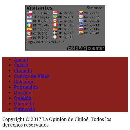
Ancud
Castro
Chonchi
Curaco de Vélez
Dalcahue
Puqueldón
Queilen
Quellón
Quemchi
Quinchao
Copyright © 2017 La Opinión de Chiloé. Todos los
derechos reservados.