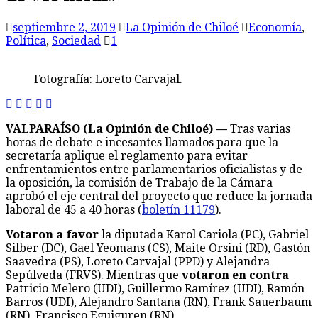
septiembre 2, 2019
La Opinión de Chiloé
Economía
,
Política
,
Sociedad
1
Fotografía: Loreto Carvajal.
VALPARAÍSO (La Opinión de Chiloé) —
Tras varias
horas de debate e incesantes llamados para que la
secretaría aplique el reglamento para evitar
enfrentamientos entre parlamentarios oficialistas y de
la oposición, la comisión de Trabajo de la Cámara
aprobó el eje central del proyecto que reduce la jornada
laboral de 45 a 40 horas (
boletín 11179
).
Votaron a favor
la diputada Karol Cariola (PC), Gabriel
Silber (DC), Gael Yeomans (CS), Maite Orsini (RD), Gastón
Saavedra (PS), Loreto Carvajal (PPD) y Alejandra
Sepúlveda (FRVS). Mientras que
votaron en contra
Patricio Melero (UDI), Guillermo Ramírez (UDI), Ramón
Barros (UDI), Alejandro Santana (RN), Frank Sauerbaum
(RN), Francisco Eguiguren (RN).