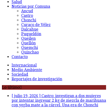
Salud
Noticias por Comuna
Ancud
Castro
Chonchi
Curaco de Vélez
Dalcahue
Puqueldón
Queilen
Quellón
Quemchi
Quinchao
Contacto
Internacional
Medio Ambiente
Sociedad
Reportajes de investigación
Lo último
[ julio 19, 2026 ]
Castro: investigan a dos mujeres
por intentar ingresar 2 kg de mezcla de marihuana
con yerba mate a la cárcel. Una era de Chonchi