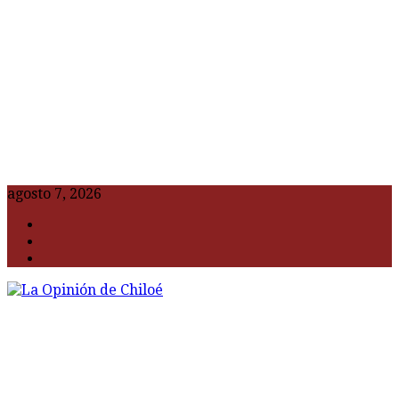
agosto 7, 2026
F
t
G