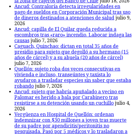
la zona de cajeros del Banco de Chile
julio 18, 2026
Ancud: Contraloría detecta irregularidades en
pago de sueldos en Corporación Municipal tras uso
de dineros destinados a atenciones de salud
julio 9,
2026
Ancud: capilla de El Quilar queda reducida a
escombros tras «raro» incendio. Labocar indaga las
causas
julio 7, 2026
Caguach, Quinchao: dictan en total 35 años de
presidio para sujeto que degolló a su hermano (15
años de cárcel) y a su abuela (20 años de cárcel)
julio 7, 2026
Quellón: sujeto roba dos veces consecutivas en
vivienda e incluso, transeúntes y taxista lo
ayudaron a trasladar especies sin saber que estaba
robando
julio 7, 2026
Ancud: sujeto que habría apuñalado a vecino en
Palomar es herido a bala por Carabinero tras
resistirse a su detención usando un cuchillo
julio 4,
2026
Vergüenza en Hospital de Quellón: ordenan
indemnizar con $30 millones a joven tras muerte
de su padre por apendicitis/peritonitis no
pesquisada. Pasó por 5 médicos y lo trasladaron a