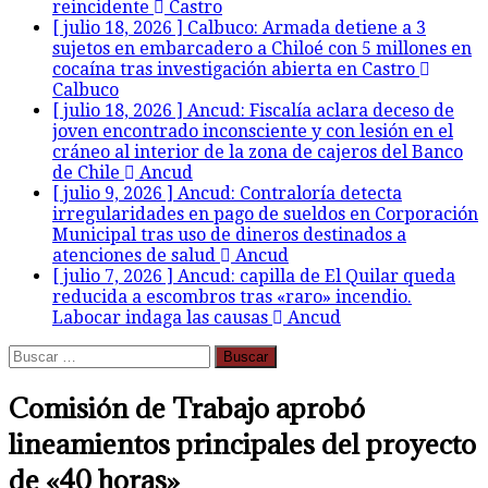
reincidente
Castro
[ julio 18, 2026 ]
Calbuco: Armada detiene a 3
sujetos en embarcadero a Chiloé con 5 millones en
cocaína tras investigación abierta en Castro
Calbuco
[ julio 18, 2026 ]
Ancud: Fiscalía aclara deceso de
joven encontrado inconsciente y con lesión en el
cráneo al interior de la zona de cajeros del Banco
de Chile
Ancud
[ julio 9, 2026 ]
Ancud: Contraloría detecta
irregularidades en pago de sueldos en Corporación
Municipal tras uso de dineros destinados a
atenciones de salud
Ancud
[ julio 7, 2026 ]
Ancud: capilla de El Quilar queda
reducida a escombros tras «raro» incendio.
Labocar indaga las causas
Ancud
Buscar:
Comisión de Trabajo aprobó
lineamientos principales del proyecto
de «40 horas»