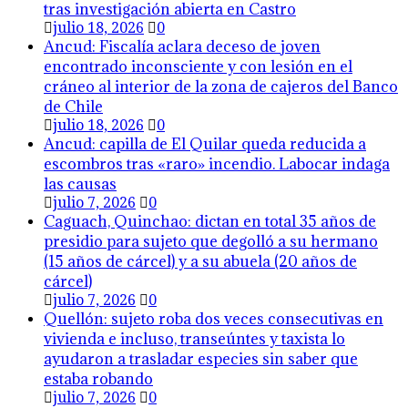
tras investigación abierta en Castro
julio 18, 2026
0
Ancud: Fiscalía aclara deceso de joven
encontrado inconsciente y con lesión en el
cráneo al interior de la zona de cajeros del Banco
de Chile
julio 18, 2026
0
Ancud: capilla de El Quilar queda reducida a
escombros tras «raro» incendio. Labocar indaga
las causas
julio 7, 2026
0
Caguach, Quinchao: dictan en total 35 años de
presidio para sujeto que degolló a su hermano
(15 años de cárcel) y a su abuela (20 años de
cárcel)
julio 7, 2026
0
Quellón: sujeto roba dos veces consecutivas en
vivienda e incluso, transeúntes y taxista lo
ayudaron a trasladar especies sin saber que
estaba robando
julio 7, 2026
0