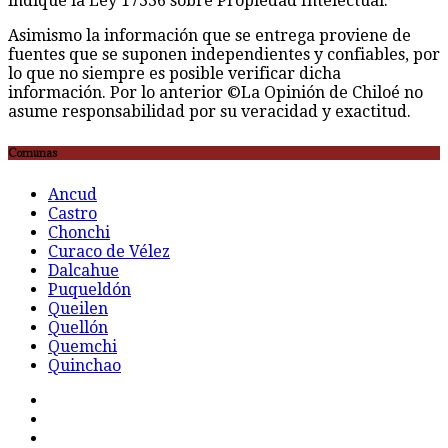
indique la Ley 17336 sobre Propiedad Intelectual.
Asimismo la información que se entrega proviene de
fuentes que se suponen independientes y confiables, por
lo que no siempre es posible verificar dicha
información. Por lo anterior ©La Opinión de Chiloé no
asume responsabilidad por su veracidad y exactitud.
Comunas
Ancud
Castro
Chonchi
Curaco de Vélez
Dalcahue
Puqueldón
Queilen
Quellón
Quemchi
Quinchao
F
t
G