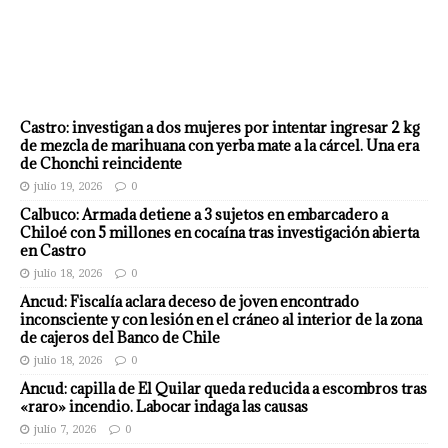
Castro: investigan a dos mujeres por intentar ingresar 2 kg
de mezcla de marihuana con yerba mate a la cárcel. Una era
de Chonchi reincidente
julio 19, 2026
0
Calbuco: Armada detiene a 3 sujetos en embarcadero a
Chiloé con 5 millones en cocaína tras investigación abierta
en Castro
julio 18, 2026
0
Ancud: Fiscalía aclara deceso de joven encontrado
inconsciente y con lesión en el cráneo al interior de la zona
de cajeros del Banco de Chile
julio 18, 2026
0
Ancud: capilla de El Quilar queda reducida a escombros tras
«raro» incendio. Labocar indaga las causas
julio 7, 2026
0