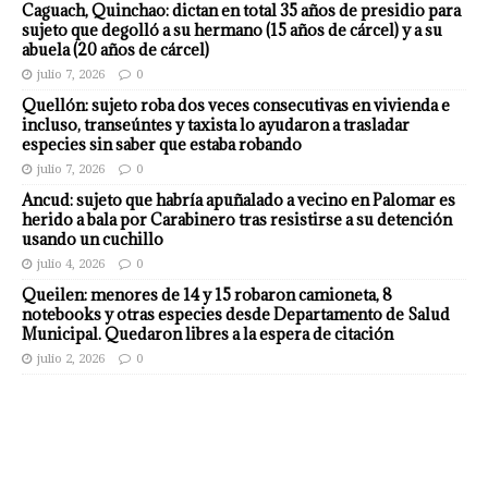
Caguach, Quinchao: dictan en total 35 años de presidio para
sujeto que degolló a su hermano (15 años de cárcel) y a su
abuela (20 años de cárcel)
julio 7, 2026
0
Quellón: sujeto roba dos veces consecutivas en vivienda e
incluso, transeúntes y taxista lo ayudaron a trasladar
especies sin saber que estaba robando
julio 7, 2026
0
Ancud: sujeto que habría apuñalado a vecino en Palomar es
herido a bala por Carabinero tras resistirse a su detención
usando un cuchillo
julio 4, 2026
0
Queilen: menores de 14 y 15 robaron camioneta, 8
notebooks y otras especies desde Departamento de Salud
Municipal. Quedaron libres a la espera de citación
julio 2, 2026
0