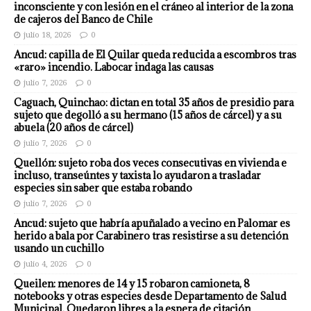
inconsciente y con lesión en el cráneo al interior de la zona
de cajeros del Banco de Chile
julio 18, 2026
0
Ancud: capilla de El Quilar queda reducida a escombros tras
«raro» incendio. Labocar indaga las causas
julio 7, 2026
0
Caguach, Quinchao: dictan en total 35 años de presidio para
sujeto que degolló a su hermano (15 años de cárcel) y a su
abuela (20 años de cárcel)
julio 7, 2026
0
Quellón: sujeto roba dos veces consecutivas en vivienda e
incluso, transeúntes y taxista lo ayudaron a trasladar
especies sin saber que estaba robando
julio 7, 2026
0
Ancud: sujeto que habría apuñalado a vecino en Palomar es
herido a bala por Carabinero tras resistirse a su detención
usando un cuchillo
julio 4, 2026
0
Queilen: menores de 14 y 15 robaron camioneta, 8
notebooks y otras especies desde Departamento de Salud
Municipal. Quedaron libres a la espera de citación