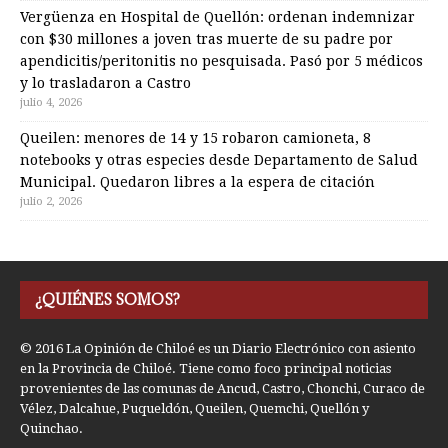
Vergüenza en Hospital de Quellón: ordenan indemnizar
con $30 millones a joven tras muerte de su padre por
apendicitis/peritonitis no pesquisada. Pasó por 5 médicos
y lo trasladaron a Castro
julio 4, 2026
Queilen: menores de 14 y 15 robaron camioneta, 8
notebooks y otras especies desde Departamento de Salud
Municipal. Quedaron libres a la espera de citación
julio 2, 2026
¿QUIÉNES SOMOS?
© 2016 La Opinión de Chiloé es un Diario Electrónico con asiento
en la Provincia de Chiloé. Tiene como foco principal noticias
provenientes de las comunas de Ancud, Castro, Chonchi, Curaco de
Vélez, Dalcahue, Puqueldón, Queilen, Quemchi, Quellón y
Quinchao.