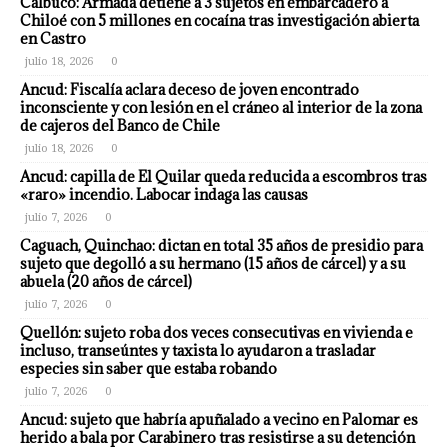
Calbuco: Armada detiene a 3 sujetos en embarcadero a
Chiloé con 5 millones en cocaína tras investigación abierta
en Castro
julio 18, 2026
0
Ancud: Fiscalía aclara deceso de joven encontrado
inconsciente y con lesión en el cráneo al interior de la zona
de cajeros del Banco de Chile
julio 18, 2026
0
Ancud: capilla de El Quilar queda reducida a escombros tras
«raro» incendio. Labocar indaga las causas
julio 7, 2026
0
Caguach, Quinchao: dictan en total 35 años de presidio para
sujeto que degolló a su hermano (15 años de cárcel) y a su
abuela (20 años de cárcel)
julio 7, 2026
0
Quellón: sujeto roba dos veces consecutivas en vivienda e
incluso, transeúntes y taxista lo ayudaron a trasladar
especies sin saber que estaba robando
julio 7, 2026
0
Ancud: sujeto que habría apuñalado a vecino en Palomar es
herido a bala por Carabinero tras resistirse a su detención