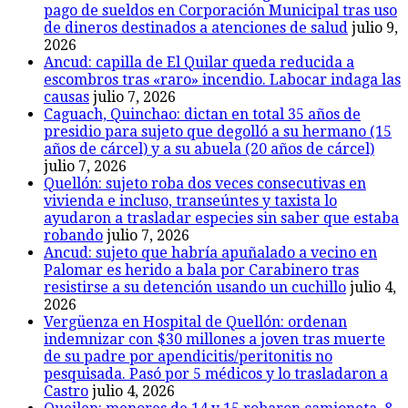
pago de sueldos en Corporación Municipal tras uso
de dineros destinados a atenciones de salud
julio 9,
2026
Ancud: capilla de El Quilar queda reducida a
escombros tras «raro» incendio. Labocar indaga las
causas
julio 7, 2026
Caguach, Quinchao: dictan en total 35 años de
presidio para sujeto que degolló a su hermano (15
años de cárcel) y a su abuela (20 años de cárcel)
julio 7, 2026
Quellón: sujeto roba dos veces consecutivas en
vivienda e incluso, transeúntes y taxista lo
ayudaron a trasladar especies sin saber que estaba
robando
julio 7, 2026
Ancud: sujeto que habría apuñalado a vecino en
Palomar es herido a bala por Carabinero tras
resistirse a su detención usando un cuchillo
julio 4,
2026
Vergüenza en Hospital de Quellón: ordenan
indemnizar con $30 millones a joven tras muerte
de su padre por apendicitis/peritonitis no
pesquisada. Pasó por 5 médicos y lo trasladaron a
Castro
julio 4, 2026