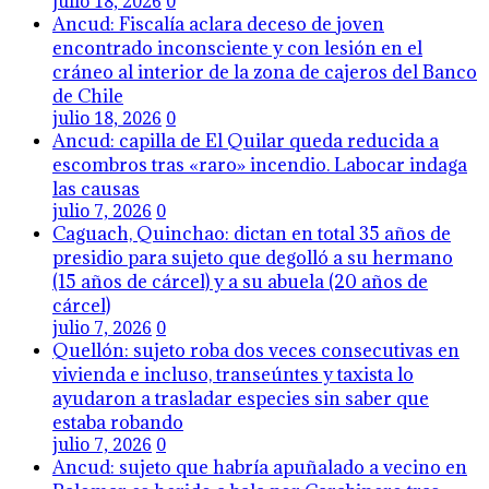
julio 18, 2026
0
Ancud: Fiscalía aclara deceso de joven
encontrado inconsciente y con lesión en el
cráneo al interior de la zona de cajeros del Banco
de Chile
julio 18, 2026
0
Ancud: capilla de El Quilar queda reducida a
escombros tras «raro» incendio. Labocar indaga
las causas
julio 7, 2026
0
Caguach, Quinchao: dictan en total 35 años de
presidio para sujeto que degolló a su hermano
(15 años de cárcel) y a su abuela (20 años de
cárcel)
julio 7, 2026
0
Quellón: sujeto roba dos veces consecutivas en
vivienda e incluso, transeúntes y taxista lo
ayudaron a trasladar especies sin saber que
estaba robando
julio 7, 2026
0
Ancud: sujeto que habría apuñalado a vecino en