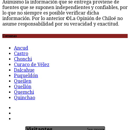
Asimismo la información que se entrega proviene de
fuentes que se suponen independientes y confiables, por
lo que no siempre es posible verificar dicha
información. Por lo anterior ©La Opinión de Chiloé no
asume responsabilidad por su veracidad y exactitud.
Comunas
Ancud
Castro
Chonchi
Curaco de Vélez
Dalcahue
Puqueldón
Queilen
Quellón
Quemchi
Quinchao
F
t
G