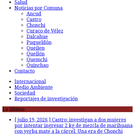
Salud
Noticias por Comuna
Ancud
Castro
Chonchi
Curaco de Vélez
Dalcahue
Puqueldón
Queilen
Quellón
Quemchi
Quinchao
Contacto
Internacional
Medio Ambiente
Sociedad
Reportajes de investigación
Lo último
[ julio 19, 2026 ]
Castro: investigan a dos mujeres
por intentar ingresar 2 kg de mezcla de marihuana
con yerba mate a la cárcel. Una era de Chonchi