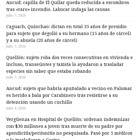
Ancud: capilla de El Quilar queda reducida a escombros
tras «raro» incendio. Labocar indaga las causas
julio 7, 2026
Caguach, Quinchao: dictan en total 35 años de presidio
para sujeto que degolló a su hermano (15 años de cárcel)
y a su abuela (20 años de cárcel)
julio 7, 2026
Quellón: sujeto roba dos veces consecutivas en vivienda e
incluso, transeúntes y taxista lo ayudaron a trasladar
especies sin saber que estaba robando
julio 7, 2026
Ancud: sujeto que habría apuñalado a vecino en Palomar
es herido a bala por Carabinero tras resistirse a su
detención usando un cuchillo
julio 4, 2026
Vergüenza en Hospital de Quellón: ordenan indemnizar
con $30 millones a joven tras muerte de su padre por
apendicitis/peritonitis no pesquisada. Pasó por 5 médicos