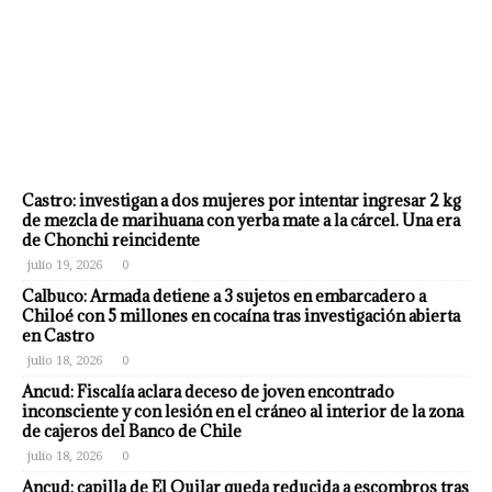
Castro: investigan a dos mujeres por intentar ingresar 2 kg
de mezcla de marihuana con yerba mate a la cárcel. Una era
de Chonchi reincidente
julio 19, 2026
0
Calbuco: Armada detiene a 3 sujetos en embarcadero a
Chiloé con 5 millones en cocaína tras investigación abierta
en Castro
julio 18, 2026
0
Ancud: Fiscalía aclara deceso de joven encontrado
inconsciente y con lesión en el cráneo al interior de la zona
de cajeros del Banco de Chile
julio 18, 2026
0
Ancud: capilla de El Quilar queda reducida a escombros tras