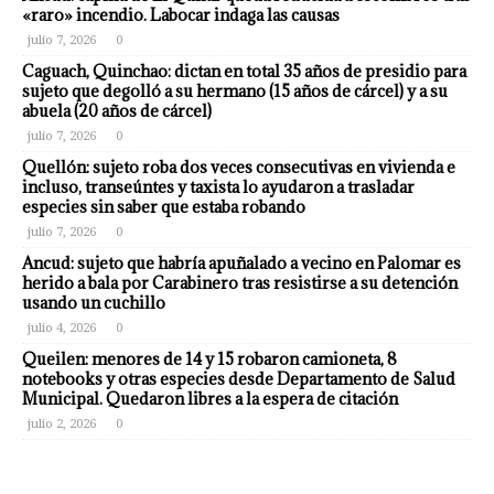
«raro» incendio. Labocar indaga las causas
julio 7, 2026
0
Caguach, Quinchao: dictan en total 35 años de presidio para
sujeto que degolló a su hermano (15 años de cárcel) y a su
abuela (20 años de cárcel)
julio 7, 2026
0
Quellón: sujeto roba dos veces consecutivas en vivienda e
incluso, transeúntes y taxista lo ayudaron a trasladar
especies sin saber que estaba robando
julio 7, 2026
0
Ancud: sujeto que habría apuñalado a vecino en Palomar es
herido a bala por Carabinero tras resistirse a su detención
usando un cuchillo
julio 4, 2026
0
Queilen: menores de 14 y 15 robaron camioneta, 8
notebooks y otras especies desde Departamento de Salud
Municipal. Quedaron libres a la espera de citación
julio 2, 2026
0