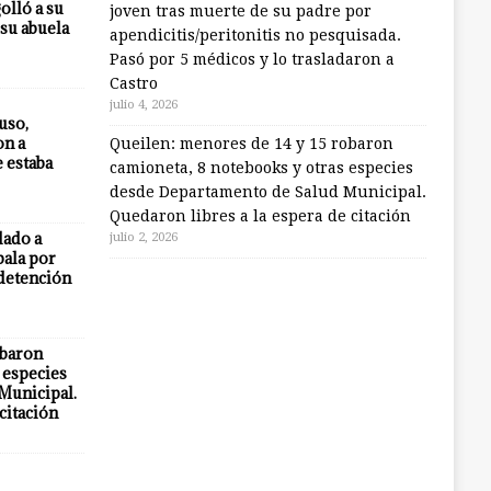
olló a su
joven tras muerte de su padre por
 su abuela
apendicitis/peritonitis no pesquisada.
Pasó por 5 médicos y lo trasladaron a
Castro
julio 4, 2026
uso,
on a
Queilen: menores de 14 y 15 robaron
e estaba
camioneta, 8 notebooks y otras especies
desde Departamento de Salud Municipal.
Quedaron libres a la espera de citación
lado a
julio 2, 2026
bala por
 detención
obaron
 especies
Municipal.
citación