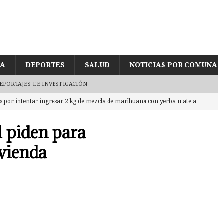
ÍA
DEPORTES
SALUD
NOTICIAS POR COMUNA
EPORTAJES DE INVESTIGACIÓN
es por intentar ingresar 2 kg de mezcla de marihuana con yerba mate a
TRO
l piden para
jetos en embarcadero a Chiloé con 5 millones en cocaína tras
ivienda
e joven encontrado inconsciente y con lesión en el cráneo al interior de
1
gularidades en pago de sueldos en Corporación Municipal tras uso de
D