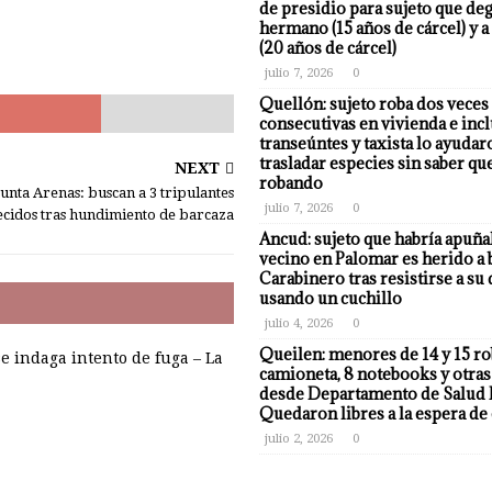
de presidio para sujeto que deg
hermano (15 años de cárcel) y a
(20 años de cárcel)
julio 7, 2026
0
Quellón: sujeto roba dos veces
consecutivas en vivienda e incl
transeúntes y taxista lo ayudar
trasladar especies sin saber qu
NEXT
robando
unta Arenas: buscan a 3 tripulantes
julio 7, 2026
0
cidos tras hundimiento de barcaza
Ancud: sujeto que habría apuña
vecino en Palomar es herido a 
Carabinero tras resistirse a su
usando un cuchillo
julio 4, 2026
0
Queilen: menores de 14 y 15 r
e indaga intento de fuga – La
camioneta, 8 notebooks y otras
desde Departamento de Salud 
Quedaron libres a la espera de 
julio 2, 2026
0