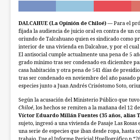
[ julio 7, 2026 ]
Ancud: capilla de El Quilar qued
ANCUD
DALCAHUE (La Opinión de Chiloé) —
Para el pr
fijada la audiencia de juicio oral en contra de un
oriundo de Talcahuano quien es sindicado como pr
interior de una vivienda en Dalcahue, y por el cual 
El antisocial cumple actualmente una pena de 5 añ
grado mínimo tras ser condenado en diciembre pas
casa habitación y otra pena de 541 días de presid
tras ser condenado en noviembre del año pasado p
especies junto a Juan Andrés Crisóstomo Soto, oriu
Según la acusación del Ministerio Público que tuvo 
Chiloé
, los hechos se remiten a la mañana del 12 d
Víctor Eduardo Millán Fuentes (35 años, alias T
sujeto, ingresó a una vivienda de Pasaje Las Rosas 
una serie de especies que iban desde ropa, hasta 
trabajo. Fue el Informe Pericial Huellográfico n.°