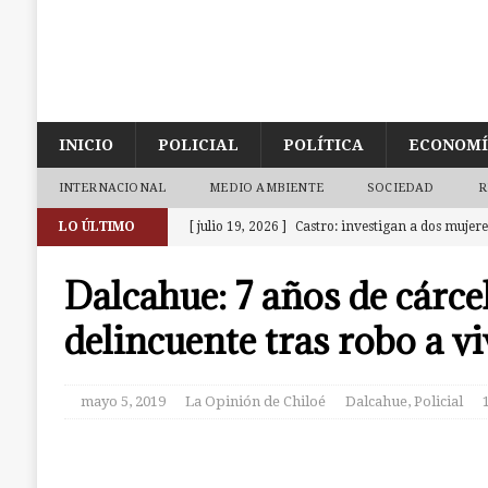
INICIO
POLICIAL
POLÍTICA
ECONOM
INTERNACIONAL
MEDIO AMBIENTE
SOCIEDAD
R
LO ÚLTIMO
[ julio 19, 2026 ]
Castro: investigan a dos mujer
la cárcel. Una era de Chonchi reincidente
CAS
Dalcahue: 7 años de cárce
[ julio 18, 2026 ]
Calbuco: Armada detiene a 3 su
delincuente tras robo a v
investigación abierta en Castro
CALBUCO
[ julio 18, 2026 ]
Ancud: Fiscalía aclara deceso d
mayo 5, 2019
La Opinión de Chiloé
Dalcahue
,
Policial
la zona de cajeros del Banco de Chile
ANCUD
[ julio 9, 2026 ]
Ancud: Contraloría detecta irre
dineros destinados a atenciones de salud
ANCU