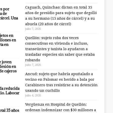
Caguach, Quinchao: dictan en total 35
es por
años de presidio para sujeto que degolló
a de
cárcel. Una
a su hermano (15 años de cárcel) y a su
abuela (20 años de cárcel)
julio 7, 2026
jetos en
Quellón: sujeto roba dos veces
llones en
consecutivas en vivienda e incluso,
ta en
transeúntes y taxista lo ayudaron a
trasladar especies sin saber que estaba
robando
e joven
julio 7, 2026
lesión en
 de cajeros
Ancud: sujeto que habría apuñalado a
vecino en Palomar es herido a bala por
Carabinero tras resistirse a su detención
eda reducida
usando un cuchillo
io. Labocar
julio 4, 2026
Vergüenza en Hospital de Quellón:
otal 35 años
ordenan indemnizar con $30 millones a