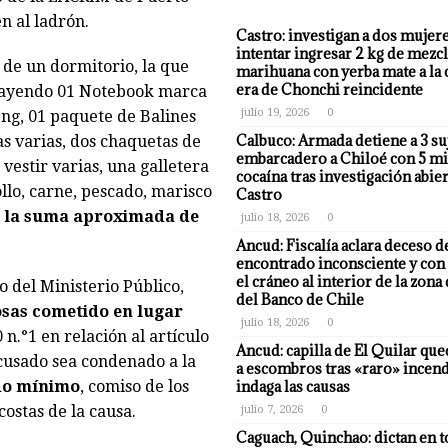
n al ladrón.
Castro: investigan a dos mujer
intentar ingresar 2 kg de mezcl
de un dormitorio, la que
marihuana con yerba mate a la 
era de Chonchi reincidente
strayendo 01 Notebook marca
julio 19, 2026
0
feng, 01 paquete de Balines
Calbuco: Armada detiene a 3 su
s varias, dos chaquetas de
embarcadero a Chiloé con 5 mi
estir varias, una galletera
cocaína tras investigación abier
llo, carne, pescado, marisco
Castro
n la suma aproximada de
julio 18, 2026
0
Ancud: Fiscalía aclara deceso d
encontrado inconsciente y con 
el cráneo al interior de la zona
 del Ministerio Público,
del Banco de Chile
osas cometido en lugar
julio 18, 2026
0
 n.°1 en relación al artículo
Ancud: capilla de El Quilar qu
acusado sea condenado a la
a escombros tras «raro» incend
ado mínimo
, comiso de los
indaga las causas
costas de la causa.
julio 7, 2026
0
Caguach, Quinchao: dictan en t