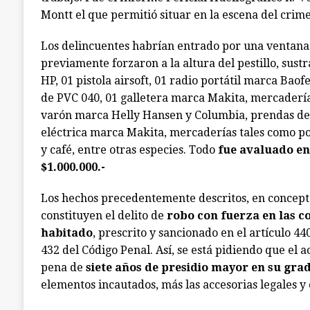
Montt el que permitió situar en la escena del crime
Los delincuentes habrían entrado por una ventana 
previamente forzaron a la altura del pestillo, su
HP, 01 pistola airsoft, 01 radio portátil marca Bao
de PVC 040, 01 galletera marca Makita, mercadería
varón marca Helly Hansen y Columbia, prendas de v
eléctrica marca Makita, mercaderías tales como po
y café, entre otras especies. Todo
fue avaluado e
$1.000.000.-
Los hechos precedentemente descritos, en concepto
constituyen el delito de
robo con fuerza en las c
habitado
, prescrito y sancionado en el artículo 440
432 del Código Penal. Así, se está pidiendo que el 
pena de
siete años de presidio mayor en su gr
elementos incautados, más las accesorias legales y 