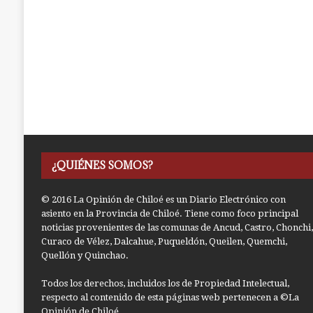
¿QUIÉNES SOMOS?
© 2016 La Opinión de Chiloé es un Diario Electrónico con
asiento en la Provincia de Chiloé. Tiene como foco principal
noticias provenientes de las comunas de Ancud, Castro, Chonchi,
Curaco de Vélez, Dalcahue, Puqueldón, Queilen, Quemchi,
Quellón y Quinchao.
Todos los derechos, incluidos los de Propiedad Intelectual,
respecto al contenido de esta páginas web pertenecen a ©La
Opinión de Chiloé.