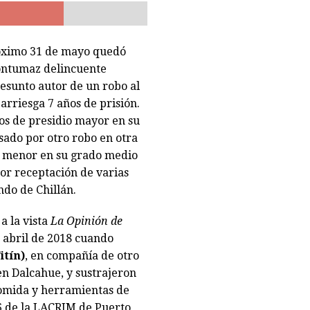
a reducida a escombros tras «raro» incendio. Labocar indaga las causas
óximo 31 de mayo quedó
 contumaz delincuente
esunto autor de un robo al
arriesga 7 años de prisión.
os de presidio mayor en su
ado por otro robo en otra
io menor en su grado medio
or receptación de varias
ndo de Chillán.
a la vista
La Opinión de
e abril de 2018 cuando
itín)
, en compañía de otro
en Dalcahue, y sustrajeron
comida y herramientas de
76 de la LACRIM de Puerto