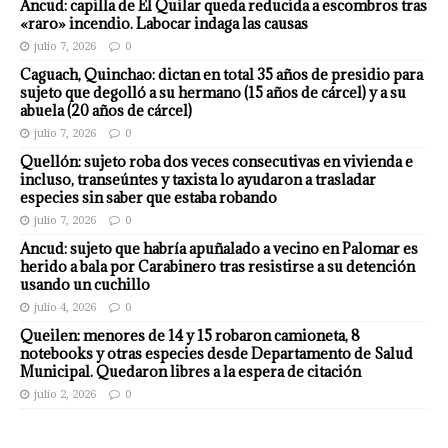
Ancud: capilla de El Quilar queda reducida a escombros tras
«raro» incendio. Labocar indaga las causas
julio 7, 2026
0
Caguach, Quinchao: dictan en total 35 años de presidio para
sujeto que degolló a su hermano (15 años de cárcel) y a su
abuela (20 años de cárcel)
julio 7, 2026
0
Quellón: sujeto roba dos veces consecutivas en vivienda e
incluso, transeúntes y taxista lo ayudaron a trasladar
especies sin saber que estaba robando
julio 7, 2026
0
Ancud: sujeto que habría apuñalado a vecino en Palomar es
herido a bala por Carabinero tras resistirse a su detención
usando un cuchillo
julio 4, 2026
0
Queilen: menores de 14 y 15 robaron camioneta, 8
notebooks y otras especies desde Departamento de Salud
Municipal. Quedaron libres a la espera de citación
julio 2, 2026
0