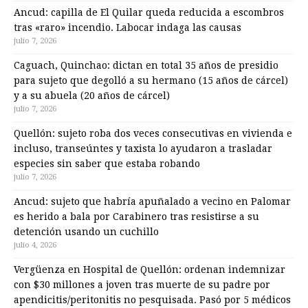
Ancud: capilla de El Quilar queda reducida a escombros
tras «raro» incendio. Labocar indaga las causas
julio 7, 2026
Caguach, Quinchao: dictan en total 35 años de presidio
para sujeto que degolló a su hermano (15 años de cárcel)
y a su abuela (20 años de cárcel)
julio 7, 2026
Quellón: sujeto roba dos veces consecutivas en vivienda e
incluso, transeúntes y taxista lo ayudaron a trasladar
especies sin saber que estaba robando
julio 7, 2026
Ancud: sujeto que habría apuñalado a vecino en Palomar
es herido a bala por Carabinero tras resistirse a su
detención usando un cuchillo
julio 4, 2026
Vergüenza en Hospital de Quellón: ordenan indemnizar
con $30 millones a joven tras muerte de su padre por
apendicitis/peritonitis no pesquisada. Pasó por 5 médicos