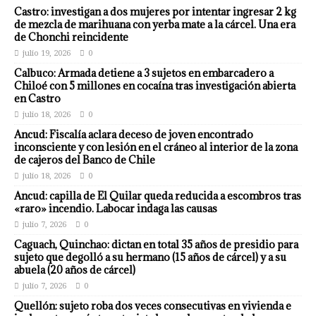
Castro: investigan a dos mujeres por intentar ingresar 2 kg
de mezcla de marihuana con yerba mate a la cárcel. Una era
de Chonchi reincidente
julio 19, 2026
0
Calbuco: Armada detiene a 3 sujetos en embarcadero a
Chiloé con 5 millones en cocaína tras investigación abierta
en Castro
julio 18, 2026
0
Ancud: Fiscalía aclara deceso de joven encontrado
inconsciente y con lesión en el cráneo al interior de la zona
de cajeros del Banco de Chile
julio 18, 2026
0
Ancud: capilla de El Quilar queda reducida a escombros tras
«raro» incendio. Labocar indaga las causas
julio 7, 2026
0
Caguach, Quinchao: dictan en total 35 años de presidio para
sujeto que degolló a su hermano (15 años de cárcel) y a su
abuela (20 años de cárcel)
julio 7, 2026
0
Quellón: sujeto roba dos veces consecutivas en vivienda e