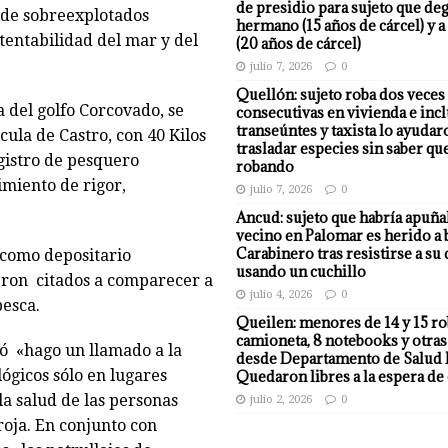
de presidio para sujeto que deg
o de sobreexplotados
hermano (15 años de cárcel) y a
tentabilidad del mar y del
(20 años de cárcel)
julio 7, 2026
0
Quellón: sujeto roba dos veces
 del golfo Corcovado, se
consecutivas en vivienda e incl
transeúntes y taxista lo ayudar
cula de Castro, con 40 Kilos
trasladar especies sin saber qu
gistro de pesquero
robando
imiento de rigor,
julio 7, 2026
0
Ancud: sujeto que habría apuña
vecino en Palomar es herido a 
Carabinero tras resistirse a su
 como depositario
usando un cuchillo
eron citados a comparecer a
julio 4, 2026
0
pesca.
Queilen: menores de 14 y 15 r
camioneta, 8 notebooks y otras
ó «hago un llamado a la
desde Departamento de Salud 
ógicos sólo en lugares
Quedaron libres a la espera de 
la salud de las personas
julio 2, 2026
0
roja. En conjunto con