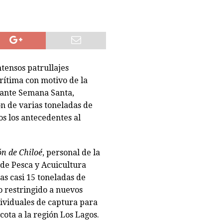
eda reducida a escombros tras «raro» incendio. Labocar indaga las
tensos patrullajes
rítima con motivo de la
rante Semana Santa,
ón de varias toneladas de
s los antecedentes al
n de Chiloé
, personal de la
 de Pesca y Acuicultura
s casi 15 toneladas de
o restringido a nuevos
dividuales de captura para
acota a la región Los Lagos.