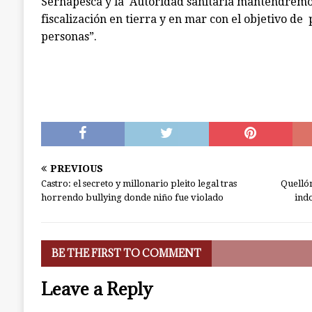
Sernapesca y la Autoridad sanitaria mantendremos
fiscalización en tierra y en mar con el objetivo de 
personas”.
PREVIOUS
Castro: el secreto y millonario pleito legal tras
Quellón
horrendo bullying donde niño fue violado
ind
BE THE FIRST TO COMMENT
Leave a Reply