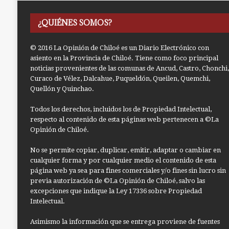
¿QUIÉNES SOMOS?
© 2016 La Opinión de Chiloé es un Diario Electrónico con
asiento en la Provincia de Chiloé. Tiene como foco principal
noticias provenientes de las comunas de Ancud, Castro, Chonchi,
Curaco de Vélez, Dalcahue, Puqueldón, Queilen, Quemchi,
Quellón y Quinchao.
Todos los derechos, incluidos los de Propiedad Intelectual,
respecto al contenido de esta páginas web pertenecen a ©La
Opinión de Chiloé.
No se permite copiar, duplicar, emitir, adaptar o cambiar en
cualquier forma y por cualquier medio el contenido de esta
página web ya sea para fines comerciales y/o fines sin lucro sin
previa autorización de ©La Opinión de Chiloé, salvo las
excepciones que indique la Ley 17336 sobre Propiedad
Intelectual.
Asimismo la información que se entrega proviene de fuentes