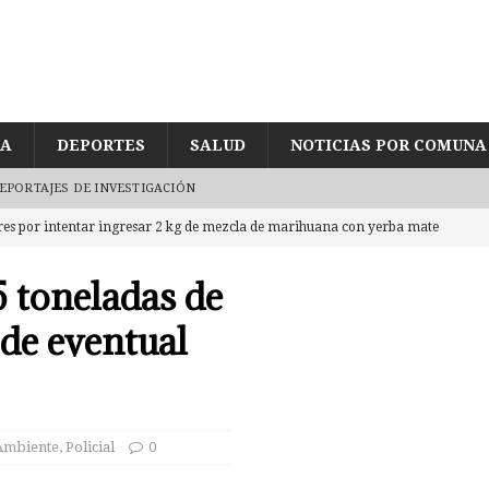
ÍA
DEPORTES
SALUD
NOTICIAS POR COMUNA
EPORTAJES DE INVESTIGACIÓN
eres por intentar ingresar 2 kg de mezcla de marihuana con yerba mate
CASTRO
5 toneladas de
ujetos en embarcadero a Chiloé con 5 millones en cocaína tras
de eventual
de joven encontrado inconsciente y con lesión en el cráneo al interior
UD
Ambiente
,
Policial
0
egularidades en pago de sueldos en Corporación Municipal tras uso de
CUD