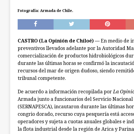
[ julio 7, 2026 ]
Ancud: capilla de El Quilar qu
Fotografía: Armada de Chile.
causas
ANCUD
CASTRO (La Opinión de Chiloé) —
En medio de in
preventivos llevados adelante por la Autoridad Ma
comercialización de productos hidrobiológicos du
durante las últimas horas se confirmó la incautaci
recursos del mar de origen dudoso, siendo remitido
tribunal competente.
De acuerdo a información recopilada por
La Opinió
Armada junto a funcionarios del Servicio Nacional
(SERNAPESCA), incautaron durante las últimas hora
congrio dorado, recurso cuya pesquería está acces
operadores y sujeta a cuotas anuales globales e in
la flota industrial desde la región de Arica y Parin