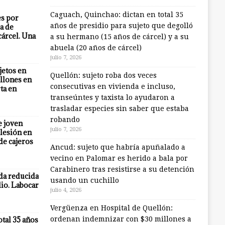
Caguach, Quinchao: dictan en total 35
es por
años de presidio para sujeto que degolló
a de
cárcel. Una
a su hermano (15 años de cárcel) y a su
abuela (20 años de cárcel)
julio 7, 2026
jetos en
Quellón: sujeto roba dos veces
llones en
consecutivas en vivienda e incluso,
ta en
transeúntes y taxista lo ayudaron a
trasladar especies sin saber que estaba
robando
e joven
julio 7, 2026
lesión en
 de cajeros
Ancud: sujeto que habría apuñalado a
vecino en Palomar es herido a bala por
Carabinero tras resistirse a su detención
eda reducida
usando un cuchillo
io. Labocar
julio 4, 2026
Vergüenza en Hospital de Quellón:
otal 35 años
ordenan indemnizar con $30 millones a