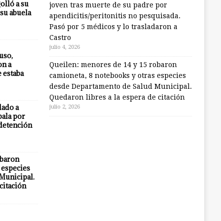
olló a su
joven tras muerte de su padre por
 su abuela
apendicitis/peritonitis no pesquisada.
Pasó por 5 médicos y lo trasladaron a
Castro
julio 4, 2026
uso,
on a
Queilen: menores de 14 y 15 robaron
e estaba
camioneta, 8 notebooks y otras especies
desde Departamento de Salud Municipal.
Quedaron libres a la espera de citación
lado a
julio 2, 2026
bala por
 detención
obaron
 especies
Municipal.
citación