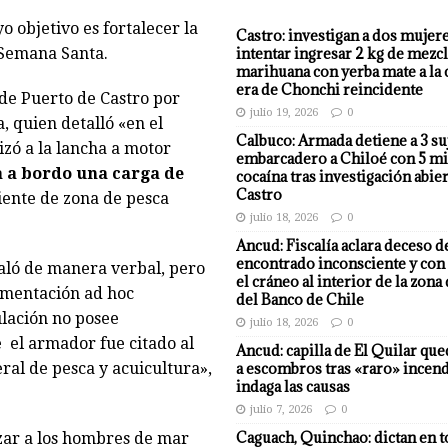
o objetivo es fortalecer la
Castro: investigan a dos mujer
e Semana Santa.
intentar ingresar 2 kg de mezcl
marihuana con yerba mate a la 
era de Chonchi reincidente
de Puerto de Castro por
julio 19, 2026
0
, quien detalló «en el
Calbuco: Armada detiene a 3 su
izó a la lancha a motor
embarcadero a Chiloé con 5 mi
 a bordo una carga de
cocaína tras investigación abier
Castro
iente de zona de pesca
julio 18, 2026
0
Ancud: Fiscalía aclara deceso d
encontrado inconsciente y con 
ñaló de manera verbal, pero
el cráneo al interior de la zona
umentación ad hoc
del Banco de Chile
ulación no posee
julio 18, 2026
0
e el armador fue citado al
Ancud: capilla de El Quilar qu
eral de pesca y acuicultura»,
a escombros tras «raro» incend
indaga las causas
julio 7, 2026
0
Caguach, Quinchao: dictan en t
izar a los hombres de mar