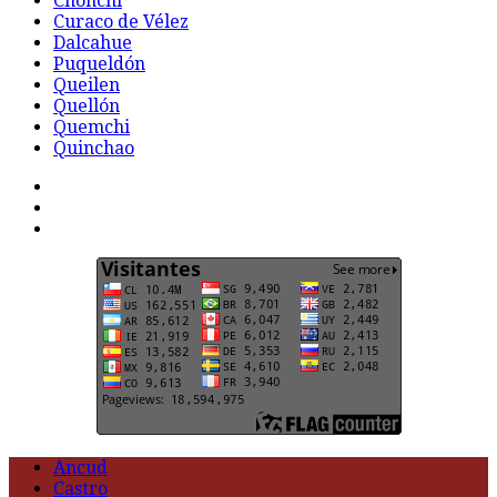
Chonchi
Curaco de Vélez
Dalcahue
Puqueldón
Queilen
Quellón
Quemchi
Quinchao
F
t
G
Ancud
Castro