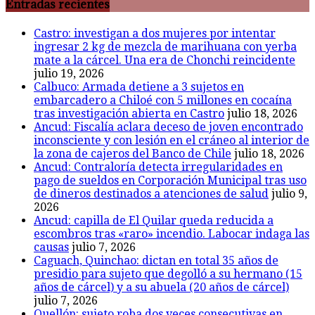
Entradas recientes
Castro: investigan a dos mujeres por intentar
ingresar 2 kg de mezcla de marihuana con yerba
mate a la cárcel. Una era de Chonchi reincidente
julio 19, 2026
Calbuco: Armada detiene a 3 sujetos en
embarcadero a Chiloé con 5 millones en cocaína
tras investigación abierta en Castro
julio 18, 2026
Ancud: Fiscalía aclara deceso de joven encontrado
inconsciente y con lesión en el cráneo al interior de
la zona de cajeros del Banco de Chile
julio 18, 2026
Ancud: Contraloría detecta irregularidades en
pago de sueldos en Corporación Municipal tras uso
de dineros destinados a atenciones de salud
julio 9,
2026
Ancud: capilla de El Quilar queda reducida a
escombros tras «raro» incendio. Labocar indaga las
causas
julio 7, 2026
Caguach, Quinchao: dictan en total 35 años de
presidio para sujeto que degolló a su hermano (15
años de cárcel) y a su abuela (20 años de cárcel)
julio 7, 2026
Quellón: sujeto roba dos veces consecutivas en