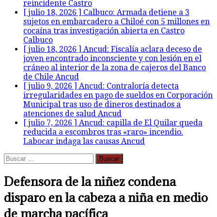
reincidente
Castro
[ julio 18, 2026 ]
Calbuco: Armada detiene a 3
sujetos en embarcadero a Chiloé con 5 millones en
cocaína tras investigación abierta en Castro
Calbuco
[ julio 18, 2026 ]
Ancud: Fiscalía aclara deceso de
joven encontrado inconsciente y con lesión en el
cráneo al interior de la zona de cajeros del Banco
de Chile
Ancud
[ julio 9, 2026 ]
Ancud: Contraloría detecta
irregularidades en pago de sueldos en Corporación
Municipal tras uso de dineros destinados a
atenciones de salud
Ancud
[ julio 7, 2026 ]
Ancud: capilla de El Quilar queda
reducida a escombros tras «raro» incendio.
Labocar indaga las causas
Ancud
Buscar:
Defensora de la niñez condena
disparo en la cabeza a niña en medio
de marcha pacífica