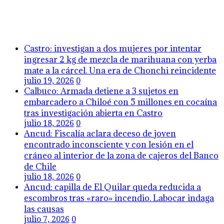
Castro: investigan a dos mujeres por intentar
ingresar 2 kg de mezcla de marihuana con yerba
mate a la cárcel. Una era de Chonchi reincidente
julio 19, 2026
0
Calbuco: Armada detiene a 3 sujetos en
embarcadero a Chiloé con 5 millones en cocaína
tras investigación abierta en Castro
julio 18, 2026
0
Ancud: Fiscalía aclara deceso de joven
encontrado inconsciente y con lesión en el
cráneo al interior de la zona de cajeros del Banco
de Chile
julio 18, 2026
0
Ancud: capilla de El Quilar queda reducida a
escombros tras «raro» incendio. Labocar indaga
las causas
julio 7, 2026
0