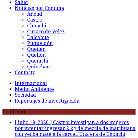
Salud
Noticias por Comuna
Ancud
Castro
Chonchi
Curaco de Vélez
Dalcahue
Puqueldón
Queilen
Quellón
Quemchi
Quinchao
Contacto
Internacional
Medio Ambiente
Sociedad
Reportajes de investigación
Lo último
[ julio 19, 2026 ]
Castro: investigan a dos mujeres
por intentar ingresar 2 kg de mezcla de marihuana
con yerba mate a la cárcel. Una era de Chonchi