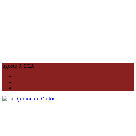
agosto 9, 2026
F
t
G