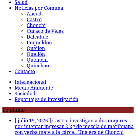
Salud
Noticias por Comuna
Ancud
Castro
Chonchi
Curaco de Vélez
Dalcahue
Puqueldón
Queilen
Quellón
Quemchi
Quinchao
Contacto
Internacional
Medio Ambiente
Sociedad
Reportajes de investigación
Lo último
[ julio 19, 2026 ]
Castro: investigan a dos mujeres
por intentar ingresar 2 kg de mezcla de marihuana
con yerba mate a la cárcel. Una era de Chonchi