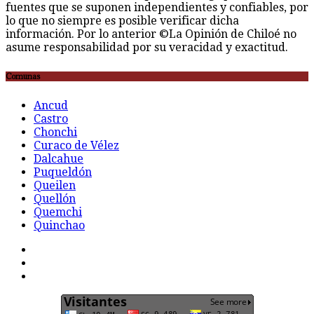
fuentes que se suponen independientes y confiables, por
lo que no siempre es posible verificar dicha
información. Por lo anterior ©La Opinión de Chiloé no
asume responsabilidad por su veracidad y exactitud.
Comunas
Ancud
Castro
Chonchi
Curaco de Vélez
Dalcahue
Puqueldón
Queilen
Quellón
Quemchi
Quinchao
F
t
G