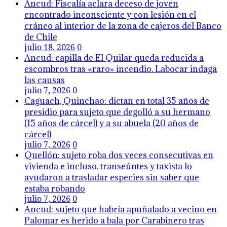
Ancud: Fiscalía aclara deceso de joven
encontrado inconsciente y con lesión en el
cráneo al interior de la zona de cajeros del Banco
de Chile
julio 18, 2026
0
Ancud: capilla de El Quilar queda reducida a
escombros tras «raro» incendio. Labocar indaga
las causas
julio 7, 2026
0
Caguach, Quinchao: dictan en total 35 años de
presidio para sujeto que degolló a su hermano
(15 años de cárcel) y a su abuela (20 años de
cárcel)
julio 7, 2026
0
Quellón: sujeto roba dos veces consecutivas en
vivienda e incluso, transeúntes y taxista lo
ayudaron a trasladar especies sin saber que
estaba robando
julio 7, 2026
0
Ancud: sujeto que habría apuñalado a vecino en
Palomar es herido a bala por Carabinero tras