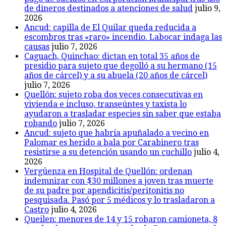
de dineros destinados a atenciones de salud
julio 9,
2026
Ancud: capilla de El Quilar queda reducida a
escombros tras «raro» incendio. Labocar indaga las
causas
julio 7, 2026
Caguach, Quinchao: dictan en total 35 años de
presidio para sujeto que degolló a su hermano (15
años de cárcel) y a su abuela (20 años de cárcel)
julio 7, 2026
Quellón: sujeto roba dos veces consecutivas en
vivienda e incluso, transeúntes y taxista lo
ayudaron a trasladar especies sin saber que estaba
robando
julio 7, 2026
Ancud: sujeto que habría apuñalado a vecino en
Palomar es herido a bala por Carabinero tras
resistirse a su detención usando un cuchillo
julio 4,
2026
Vergüenza en Hospital de Quellón: ordenan
indemnizar con $30 millones a joven tras muerte
de su padre por apendicitis/peritonitis no
pesquisada. Pasó por 5 médicos y lo trasladaron a
Castro
julio 4, 2026
Queilen: menores de 14 y 15 robaron camioneta, 8