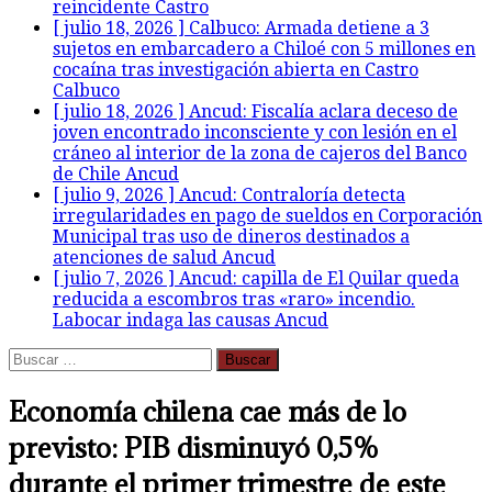
reincidente
Castro
[ julio 18, 2026 ]
Calbuco: Armada detiene a 3
sujetos en embarcadero a Chiloé con 5 millones en
cocaína tras investigación abierta en Castro
Calbuco
[ julio 18, 2026 ]
Ancud: Fiscalía aclara deceso de
joven encontrado inconsciente y con lesión en el
cráneo al interior de la zona de cajeros del Banco
de Chile
Ancud
[ julio 9, 2026 ]
Ancud: Contraloría detecta
irregularidades en pago de sueldos en Corporación
Municipal tras uso de dineros destinados a
atenciones de salud
Ancud
[ julio 7, 2026 ]
Ancud: capilla de El Quilar queda
reducida a escombros tras «raro» incendio.
Labocar indaga las causas
Ancud
Buscar:
Economía chilena cae más de lo
previsto: PIB disminuyó 0,5%
durante el primer trimestre de este