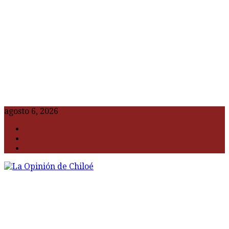
agosto 6, 2026
F
t
G