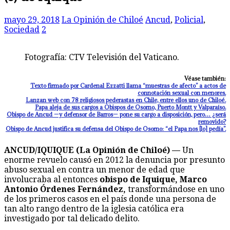
mayo 29, 2018
La Opinión de Chiloé
Ancud
,
Policial
,
Sociedad
2
Fotografía: CTV Televisión del Vaticano.
Véase también:
Texto firmado por Cardenal Ezzatti llama “muestras de afecto” a actos de
connotación sexual con menores.
Lanzan web con 78 religiosos pederastas en Chile, entre ellos uno de Chiloé.
Papa aleja de sus cargos a Obispos de Osorno, Puerto Montt y Valparaíso.
Obispo de Ancud —y defensor de Barros— pone su cargo a disposición, pero… ¿será
removido?
Obispo de Ancud justifica su defensa del Obispo de Osorno: “el Papa nos [lo] pedía”.
ANCUD/IQUIQUE (La Opinión de Chiloé) —
Un
enorme revuelo causó en 2012 la denuncia por presunto
abuso sexual en contra un menor de edad que
involucraba al entonces
obispo de Iquique, Marco
Antonio Órdenes Fernández,
transformándose en uno
de los primeros casos en el país donde una persona de
tan alto rango dentro de la iglesia católica era
investigado por tal delicado delito.