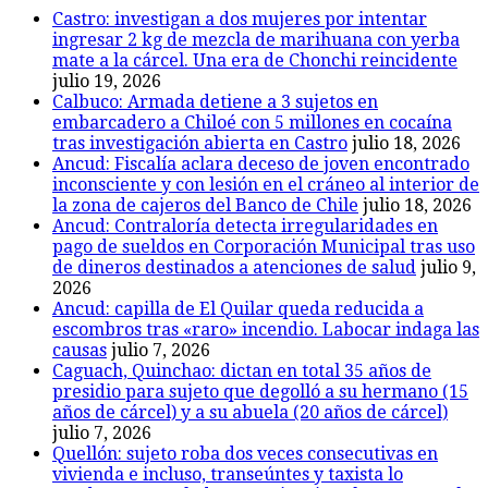
Castro: investigan a dos mujeres por intentar
ingresar 2 kg de mezcla de marihuana con yerba
mate a la cárcel. Una era de Chonchi reincidente
julio 19, 2026
Calbuco: Armada detiene a 3 sujetos en
embarcadero a Chiloé con 5 millones en cocaína
tras investigación abierta en Castro
julio 18, 2026
Ancud: Fiscalía aclara deceso de joven encontrado
inconsciente y con lesión en el cráneo al interior de
la zona de cajeros del Banco de Chile
julio 18, 2026
Ancud: Contraloría detecta irregularidades en
pago de sueldos en Corporación Municipal tras uso
de dineros destinados a atenciones de salud
julio 9,
2026
Ancud: capilla de El Quilar queda reducida a
escombros tras «raro» incendio. Labocar indaga las
causas
julio 7, 2026
Caguach, Quinchao: dictan en total 35 años de
presidio para sujeto que degolló a su hermano (15
años de cárcel) y a su abuela (20 años de cárcel)
julio 7, 2026
Quellón: sujeto roba dos veces consecutivas en
vivienda e incluso, transeúntes y taxista lo