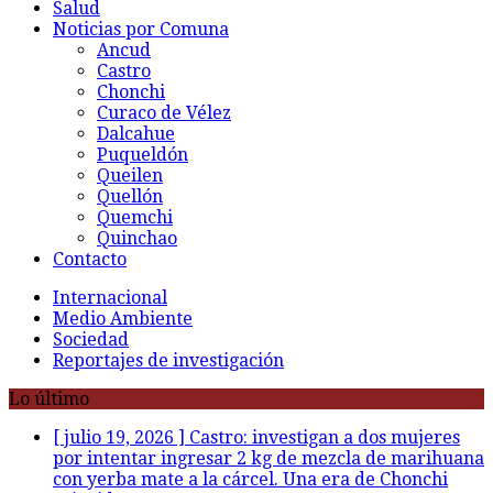
Salud
Noticias por Comuna
Ancud
Castro
Chonchi
Curaco de Vélez
Dalcahue
Puqueldón
Queilen
Quellón
Quemchi
Quinchao
Contacto
Internacional
Medio Ambiente
Sociedad
Reportajes de investigación
Lo último
[ julio 19, 2026 ]
Castro: investigan a dos mujeres
por intentar ingresar 2 kg de mezcla de marihuana
con yerba mate a la cárcel. Una era de Chonchi