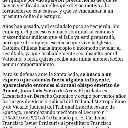
de Iquique por «no aparecer presunciones de que se
hayan verificado aquellos que dieron motivo a la
formación de esta causa», y que se vinculaban a un
presunto delito de estupro.
Años han pasado, y el escándalo poco se recuerda. Sin
embargo, el proceso canónico continuó su camino y
trascendidos indican que el fallo ya está preparado,
pero que el complejo escenario que vive la Iglesia
Católica Chilena haría impropio o incómodo revelar el
resultado, ya que probablemente sea absuelto por el
Vaticano, o bien, quizás reciba una nimia amonestación
por su comportamiento.
Para su defensa ante la Santa Sede,
se buscó a un
experto que además fuera alguien influyente,
apareciendo entonces el actual obispo emérito de
Ancud, Juan Luis Ysern de Arce.
El prelado es
Licenciado en Derecho Canónico y ocupó por varios años
los cargos de Vicario Judicial del Tribunal Metropolitano
y de Vicario Judicial del Tribunal Interdiocesano de
Santiago, reemplazando mediante el Decreto n.º
276/2010 del 9/11/2010 firmado por el Cardenal
Francisco Javier Errázuriz al presbítero Francisco