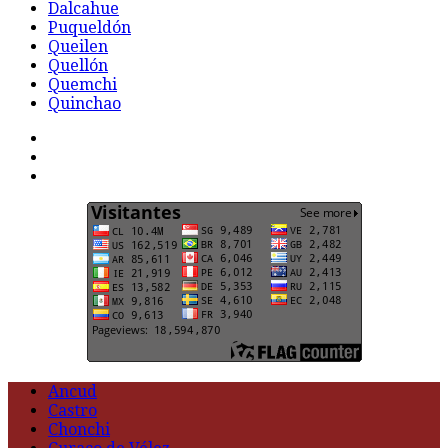
Dalcahue
Puqueldón
Queilen
Quellón
Quemchi
Quinchao
F
t
G
Ancud
Castro
Chonchi