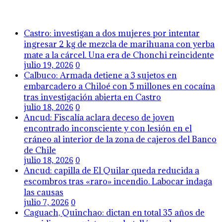
Castro: investigan a dos mujeres por intentar
ingresar 2 kg de mezcla de marihuana con yerba
mate a la cárcel. Una era de Chonchi reincidente
julio 19, 2026
0
Calbuco: Armada detiene a 3 sujetos en
embarcadero a Chiloé con 5 millones en cocaína
tras investigación abierta en Castro
julio 18, 2026
0
Ancud: Fiscalía aclara deceso de joven
encontrado inconsciente y con lesión en el
cráneo al interior de la zona de cajeros del Banco
de Chile
julio 18, 2026
0
Ancud: capilla de El Quilar queda reducida a
escombros tras «raro» incendio. Labocar indaga
las causas
julio 7, 2026
0
Caguach, Quinchao: dictan en total 35 años de