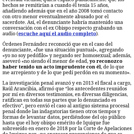
hechos se remitirían a cuando él tenía 15 años,
añadiendo además que en el año 2008 tomó contacto
con otro menor eventualmente abusado por el
sacerdote. Así, el denunciante habría mantenido una
conversación con el ex Obispo respecto grabando un
audio (
escuche aquí el audio completo
).
Órdenes Fernández reconoció que en el caso del
denunciante, «fue una situación puntual», agregando
«yo no soy pedófilo» y negando ser homosexual; además,
aseveró «no siendo él menor de edad,
yo reconozco
haber tenido un acto imprudente con él
, de lo que
me arrepiento y de lo que pedí perdón en su momento».
La investigación penal avanzó y en 2013 el fiscal a cargo,
Raúl Arancibia, afirmó que “los antecedentes reunidos
por mí en diversos testimonios, en diversas diligencias,
ratifican en todas sus partes que lo denunciado es
efectivo”, pero envió el caso al antiguo sistema procesal
penal donde las indagatorias tienen otros tiempos y
formas de levantar datos, perdiéndose del ojo público
hasta que el hoy obispo emérito de Iquique fue
sobreseído en enero de 2018 por la Corte de Apelaciones