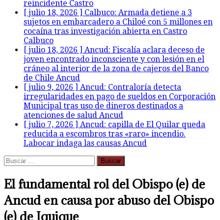
reincidente
Castro
[ julio 18, 2026 ]
Calbuco: Armada detiene a 3
sujetos en embarcadero a Chiloé con 5 millones en
cocaína tras investigación abierta en Castro
Calbuco
[ julio 18, 2026 ]
Ancud: Fiscalía aclara deceso de
joven encontrado inconsciente y con lesión en el
cráneo al interior de la zona de cajeros del Banco
de Chile
Ancud
[ julio 9, 2026 ]
Ancud: Contraloría detecta
irregularidades en pago de sueldos en Corporación
Municipal tras uso de dineros destinados a
atenciones de salud
Ancud
[ julio 7, 2026 ]
Ancud: capilla de El Quilar queda
reducida a escombros tras «raro» incendio.
Labocar indaga las causas
Ancud
Buscar:
El fundamental rol del Obispo (e) de
Ancud en causa por abuso del Obispo
(e) de Iquique