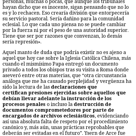
personas, muchas o pocas, que aunque los tribunales
hayan dicho que es inocente, sigan pensando que no lo
es y lo rechacen. Eso crearía división que entorpecería
su servicio pastoral. Sería dañino para la comunidad
eclesial. Lo que cada uno piensa no se puede cambiar
por la fuerza ni por el peso de una autoridad superior.
Tiene que ser por razones que convenzan, lo demás
sería represión».
Aquel manto de duda que podría existir no es ajeno a
aquel que hoy cae sobre la Iglesia Católica Chilena, más
cuando el mismísimo Papa entregó un documento
privado a todos los obispos tras su visita a Roma donde
aseveró entre otras materias, que “otra circunstancia
análoga que me ha causado perplejidad y vergüenza ha
sido la lectura de las
declaraciones que
certifican presiones ejercidas sobre aquellos que
debían llevar adelante la instrucción de los
procesos penales
o incluso la
destrucción de
documentos comprometedores por parte de
encargados de archivos eclesiásticos
, evidenciando
así una absoluta falta de respeto por el procedimiento
canónico y, más aún, unas prácticas reprobables que
deberán ser evitadas en el futuro”. Ysern de Arce fue