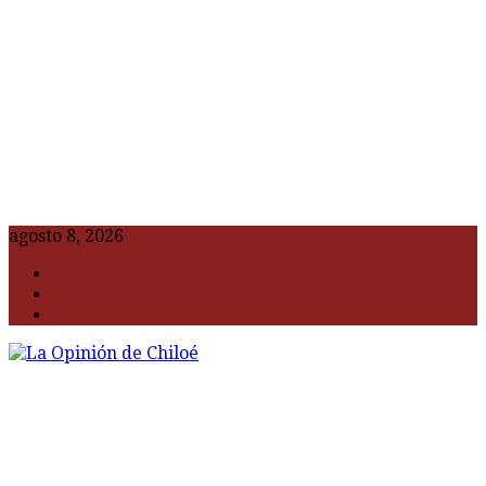
agosto 8, 2026
F
t
G