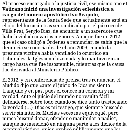
Al proceso encargado a la justicia civil, ese mismo año
el
Vaticano inició una investigación eclesiástica a
cargo del nuncio apostólico Ivo Scapolo
,
representante de la Santa Sede que actualmente está en
el ojo del huracán tras ser sindicado por el párroco de
Villa Prat, Sergio Díaz, de encubrir a un sacerdote que
habría violado a varios menores. Aunque fue en 2012
que el caso obligó a Órdenes a renunciar, se sabía que la
denuncia se conocía desde el año 2009, cuando la
presunta víctima había ventilado lo ocurrido en
tribunales: la Iglesia no hizo nada y lo mantuvo en su
cargo hasta que fue insostenible, mientras que la causa
fue derivada al Ministerio Público.
El 2012, y en conferencia de prensa tras renunciar, el
aludido dijo que «ante el juicio de Dios me siento
tranquilo y en paz, pues el conoce mi corazón y mi
verdad. Ante el juicio del mundo no resulta fácil
defenderse, sobre todo cuando se dice tanto trastocando
la verdad (…), Dios es mi testigo, que siempre buscado
servir sin interés. Muchas veces me equivoqué, pero
nunca busqué dañar, ofender o manipular a nadie”,
aunque no mencionó en ninguna parte a los dichos de la
eventual víctima, quien explicó públicamente que los