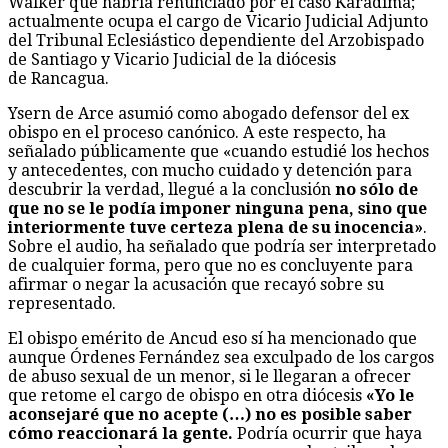
Walker que habría renunciado por el caso Karadima;
actualmente ocupa el cargo de Vicario Judicial Adjunto
del Tribunal Eclesiástico dependiente del Arzobispado
de Santiago y Vicario Judicial de la diócesis
de Rancagua.
Ysern de Arce asumió como abogado defensor del ex
obispo en el proceso canónico. A este respecto, ha
señalado públicamente que «cuando estudié los hechos
y antecedentes, con mucho cuidado y detención para
descubrir la verdad, llegué a la conclusión
no sólo de
que no se le podía imponer ninguna pena, sino que
interiormente tuve certeza plena de su inocencia»
.
Sobre el audio, ha señalado que podría ser interpretado
de cualquier forma, pero que no es concluyente para
afirmar o negar la acusación que recayó sobre su
representado.
El obispo emérito de Ancud eso sí ha mencionado que
aunque Órdenes Fernández sea exculpado de los cargos
de abuso sexual de un menor, si le llegaran a ofrecer
que retome el cargo de obispo en otra diócesis
«Yo le
aconsejaré que no acepte (…) no es posible saber
cómo reaccionará la gente.
Podría ocurrir que haya