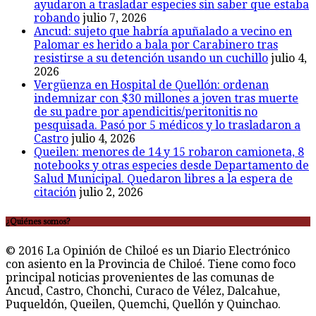
ayudaron a trasladar especies sin saber que estaba
robando
julio 7, 2026
Ancud: sujeto que habría apuñalado a vecino en
Palomar es herido a bala por Carabinero tras
resistirse a su detención usando un cuchillo
julio 4,
2026
Vergüenza en Hospital de Quellón: ordenan
indemnizar con $30 millones a joven tras muerte
de su padre por apendicitis/peritonitis no
pesquisada. Pasó por 5 médicos y lo trasladaron a
Castro
julio 4, 2026
Queilen: menores de 14 y 15 robaron camioneta, 8
notebooks y otras especies desde Departamento de
Salud Municipal. Quedaron libres a la espera de
citación
julio 2, 2026
¿Quiénes somos?
© 2016 La Opinión de Chiloé es un Diario Electrónico
con asiento en la Provincia de Chiloé. Tiene como foco
principal noticias provenientes de las comunas de
Ancud, Castro, Chonchi, Curaco de Vélez, Dalcahue,
Puqueldón, Queilen, Quemchi, Quellón y Quinchao.