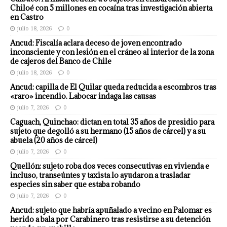
Chiloé con 5 millones en cocaína tras investigación abierta
en Castro
julio 18, 2026
0
Ancud: Fiscalía aclara deceso de joven encontrado
inconsciente y con lesión en el cráneo al interior de la zona
de cajeros del Banco de Chile
julio 18, 2026
0
Ancud: capilla de El Quilar queda reducida a escombros tras
«raro» incendio. Labocar indaga las causas
julio 7, 2026
0
Caguach, Quinchao: dictan en total 35 años de presidio para
sujeto que degolló a su hermano (15 años de cárcel) y a su
abuela (20 años de cárcel)
julio 7, 2026
0
Quellón: sujeto roba dos veces consecutivas en vivienda e
incluso, transeúntes y taxista lo ayudaron a trasladar
especies sin saber que estaba robando
julio 7, 2026
0
Ancud: sujeto que habría apuñalado a vecino en Palomar es
herido a bala por Carabinero tras resistirse a su detención