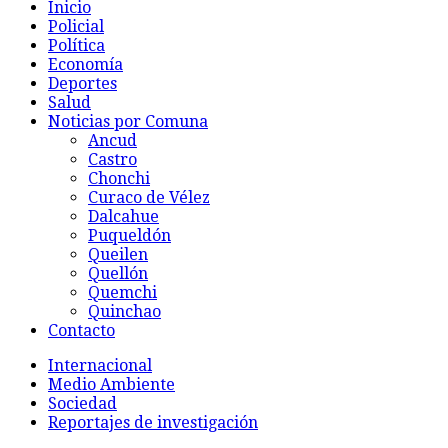
Inicio
Policial
Política
Economía
Deportes
Salud
Noticias por Comuna
Ancud
Castro
Chonchi
Curaco de Vélez
Dalcahue
Puqueldón
Queilen
Quellón
Quemchi
Quinchao
Contacto
Internacional
Medio Ambiente
Sociedad
Reportajes de investigación