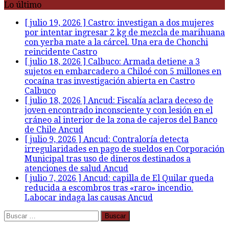
Lo último
[ julio 19, 2026 ]
Castro: investigan a dos mujeres
por intentar ingresar 2 kg de mezcla de marihuana
con yerba mate a la cárcel. Una era de Chonchi
reincidente
Castro
[ julio 18, 2026 ]
Calbuco: Armada detiene a 3
sujetos en embarcadero a Chiloé con 5 millones en
cocaína tras investigación abierta en Castro
Calbuco
[ julio 18, 2026 ]
Ancud: Fiscalía aclara deceso de
joven encontrado inconsciente y con lesión en el
cráneo al interior de la zona de cajeros del Banco
de Chile
Ancud
[ julio 9, 2026 ]
Ancud: Contraloría detecta
irregularidades en pago de sueldos en Corporación
Municipal tras uso de dineros destinados a
atenciones de salud
Ancud
[ julio 7, 2026 ]
Ancud: capilla de El Quilar queda
reducida a escombros tras «raro» incendio.
Labocar indaga las causas
Ancud
Buscar: