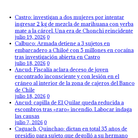
Castro: investigan a dos mujeres por intentar
ingresar 2 kg de mezcla de marihuana con yerba
mate a la cárcel. Una era de Chonchi reincidente
julio 19, 2026
0
Calbuco: Armada detiene a 3 sujetos en
embarcadero a Chiloé con 5 millones en cocaína
tras investigación abierta en Castro
julio 18, 2026
0
Ancud: Fiscalía aclara deceso de joven
encontrado inconsciente y con lesión en el
cráneo al interior de la zona de cajeros del Banco
de Chile
julio 18, 2026
0
Ancud: capilla de El Quilar queda reducida a
escombros tras «raro» incendio. Labocar indaga
las causas
julio 7, 2026
0
Caguach, Quinchao: dictan en total 35 años de
presidio para sujeto que degolló a su hermano