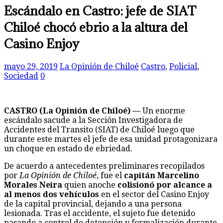
Escándalo en Castro: jefe de SIAT
Chiloé chocó ebrio a la altura del
Casino Enjoy
mayo 29, 2019
La Opinión de Chiloé
Castro
,
Policial
,
Sociedad
0
CASTRO (La Opinión de Chiloé) —
Un enorme
escándalo sacude a la Sección Investigadora de
Accidentes del Transito (SIAT) de Chiloé luego que
durante este martes el jefe de esa unidad protagonizara
un choque en estado de ebriedad.
De acuerdo a antecedentes preliminares recopilados
por
La Opinión de Chiloé
, fue el
capitán Marcelino
Morales Neira
quien anoche
colisionó por alcance a
al menos dos vehículos
en el sector del Casino Enjoy
de la capital provincial, dejando a una persona
lesionada. Tras el accidente, el sujeto fue detenido
pasando a control de detención y formalización durante