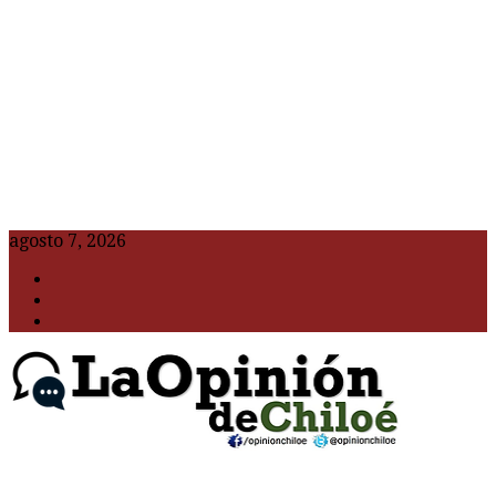
agosto 7, 2026
F
t
G