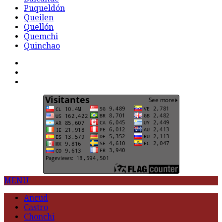
Puqueldón
Queilen
Quellón
Quemchi
Quinchao
F
t
G
MENU
Ancud
Castro
Chonchi