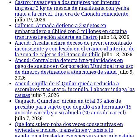
Castro: investigan a dos mujeres por intentar
ingresar 2 kg de mezcla de marihuana con yerba
mate a la cárcel. Una era de Chonchi reincidente
julio 19, 2026
Calbuco: Armada detiene a 3 sujetos en
embarcadero a Chiloé con 5 millones en cocaína
tras investigación abierta en Castro
julio 18, 2026
Ancud: Fiscalía aclara deceso de joven encontrado
inconsciente y con lesión en el cráneo al interior de
la zona de cajeros del Banco de Chile
julio 18, 2026
Ancud: Contraloría detecta irregularidades en
pago de sueldos en Corporación Municipal tras uso
de dineros destinados a atenciones de salud
julio 9,
2026
Ancud: capilla de El Quilar queda reducida a
escombros tras «raro» incendio. Labocar indaga las
causas
julio 7, 2026
Caguach, Quinchao: dictan en total 35 años de
presidio para sujeto que degolló a su hermano (15
años de cárcel) y a su abuela (20 años de cárcel)
julio 7, 2026
Quellón: sujeto roba dos veces consecutivas en
vivienda e incluso, transeúntes y taxista lo
ayudaron a trasladar especies sin saber que estaba