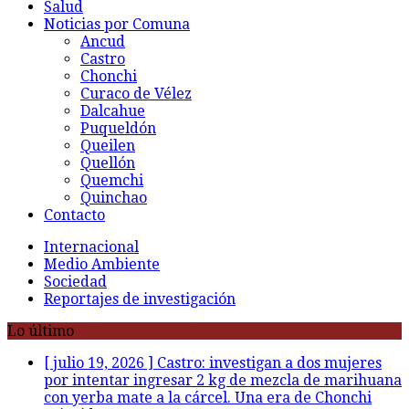
Salud
Noticias por Comuna
Ancud
Castro
Chonchi
Curaco de Vélez
Dalcahue
Puqueldón
Queilen
Quellón
Quemchi
Quinchao
Contacto
Internacional
Medio Ambiente
Sociedad
Reportajes de investigación
Lo último
[ julio 19, 2026 ]
Castro: investigan a dos mujeres
por intentar ingresar 2 kg de mezcla de marihuana
con yerba mate a la cárcel. Una era de Chonchi