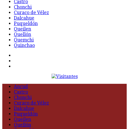
Castro
Chonchi
Curaco de Vélez
Dalcahue
Puqueldón
Queilen
Quellón
Quemchi
Quinchao
F
t
G
Ancud
Castro
Chonchi
Curaco de Vélez
Dalcahue
Puqueldón
Queilen
Quellón