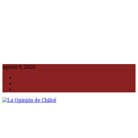
agosto 9, 2026
F
t
G