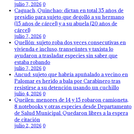
julio 7, 2026
0
Caguach, Quinchao: dictan en total 35 años de
presidio para sujeto que degolló a su hermano
(15 años de cárcel) y a su abuela (20 años de
cárcel)
julio 7, 2026
0
Quellón: sujeto roba dos veces consecutivas en
vivienda e incluso, transeúntes y taxista lo
ayudaron a trasladar especies sin saber que
estaba robando
julio 7, 2026
0
Ancud: sujeto que habría apuñalado a vecino en
Palomar es herido a bala por Carabinero tras
resistirse a su detención usando un cuchillo
julio 4, 2026
0
Queilen: menores de 14 y 15 robaron camioneta,
8 notebooks y otras especies desde Departamento
de Salud Municipal. Quedaron libres a la espera
de citación
julio 2, 2026
0