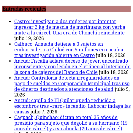
Entradas recientes
Castro: investigan a dos mujeres por intentar
ingresar 2 kg de mezcla de marihuana con yerba
mate a la cárcel. Una era de Chonchi reincidente
julio 19, 2026
Calbuco: Armada detiene a 3 sujetos en
embarcadero a Chiloé con 5 millones en cocaína
tras investigación abierta en Castro
julio 18, 2026
Ancud: Fiscalía aclara deceso de joven encontrado
inconsciente y con lesión en el cráneo al interior de
la zona de cajeros del Banco de Chile
julio 18, 2026
Ancud: Contraloría detecta irregularidades en
pago de sueldos en Corporación Municipal tras uso
de dineros destinados a atenciones de salud
julio 9,
2026
Ancud: capilla de El Quilar queda reducida a
escombros tras «raro» incendio. Labocar indaga las
causas
julio 7, 2026
Caguach, Quinchao: dictan en total 35 años de
presidio para sujeto que degolló a su hermano (15
años de cárcel) y a su abuela (20 años de cárcel)