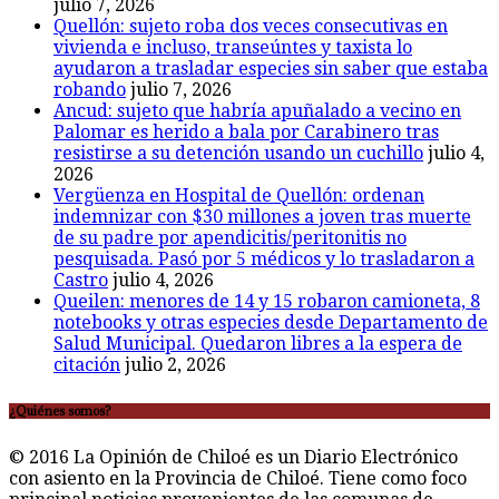
julio 7, 2026
Quellón: sujeto roba dos veces consecutivas en
vivienda e incluso, transeúntes y taxista lo
ayudaron a trasladar especies sin saber que estaba
robando
julio 7, 2026
Ancud: sujeto que habría apuñalado a vecino en
Palomar es herido a bala por Carabinero tras
resistirse a su detención usando un cuchillo
julio 4,
2026
Vergüenza en Hospital de Quellón: ordenan
indemnizar con $30 millones a joven tras muerte
de su padre por apendicitis/peritonitis no
pesquisada. Pasó por 5 médicos y lo trasladaron a
Castro
julio 4, 2026
Queilen: menores de 14 y 15 robaron camioneta, 8
notebooks y otras especies desde Departamento de
Salud Municipal. Quedaron libres a la espera de
citación
julio 2, 2026
¿Quiénes somos?
© 2016 La Opinión de Chiloé es un Diario Electrónico
con asiento en la Provincia de Chiloé. Tiene como foco