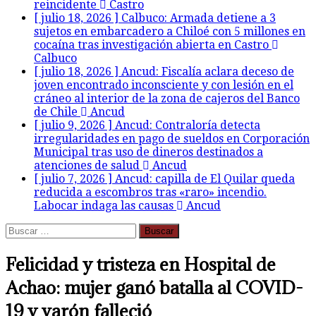
reincidente
Castro
[ julio 18, 2026 ]
Calbuco: Armada detiene a 3
sujetos en embarcadero a Chiloé con 5 millones en
cocaína tras investigación abierta en Castro
Calbuco
[ julio 18, 2026 ]
Ancud: Fiscalía aclara deceso de
joven encontrado inconsciente y con lesión en el
cráneo al interior de la zona de cajeros del Banco
de Chile
Ancud
[ julio 9, 2026 ]
Ancud: Contraloría detecta
irregularidades en pago de sueldos en Corporación
Municipal tras uso de dineros destinados a
atenciones de salud
Ancud
[ julio 7, 2026 ]
Ancud: capilla de El Quilar queda
reducida a escombros tras «raro» incendio.
Labocar indaga las causas
Ancud
Buscar:
Felicidad y tristeza en Hospital de
Achao: mujer ganó batalla al COVID-
19 y varón falleció