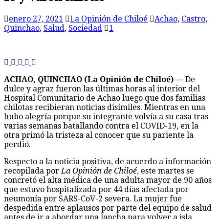
enero 27, 2021
La Opinión de Chiloé
Achao
,
Castro
,
Quinchao
,
Salud
,
Sociedad
1
ACHAO, QUINCHAO (La Opinión de Chiloé) —
De
dulce y agraz fueron las últimas horas al interior del
Hospital Comunitario de Achao luego que dos familias
chilotas recibieran noticias disímiles. Mientras en una
hubo alegría porque su integrante volvía a su casa tras
varias semanas batallando contra el COVID-19, en la
otra primó la tristeza al conocer que su pariente la
perdió.
Respecto a la noticia positiva, de acuerdo a información
recopilada por
La Opinión de Chiloé
, este martes se
concretó el alta médica de una adulta mayor de 90 años
que estuvo hospitalizada por 44 días afectada por
neumonía por SARS-CoV-2 severa. La mujer fue
despedida entre aplausos por parte del equipo de salud
antes de ir a abordar una lancha para volver a isla