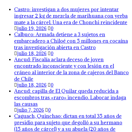
Castro: investigan a dos mujeres por intentar
ingresar 2 kg de mezcla de marihuana con yerba
mate a la cárcel. Una era de Chonchi reincidente
julio 19, 2026
0
Calbuco: Armada detiene a 3 sujetos en
embarcadero a Chiloé con 5 millones en cocaína
tras investigación abierta en Castro
julio 18, 2026
0
Ancud: Fiscalía aclara deceso de joven
encontrado inconsciente y con lesión en el
cráneo al interior de la zona de cajeros del Banco
de Chile
julio 18, 2026
0
Ancud: capilla de El Quilar queda reducida a
escombros tras «raro» incendio. Labocar indaga
las causas
julio 7, 2026
0
Caguach, Quinchao: dictan en total 35 años de
presidio para sujeto que degolló a su hermano
(15 años de cárcel) y a su abuela (20 años de