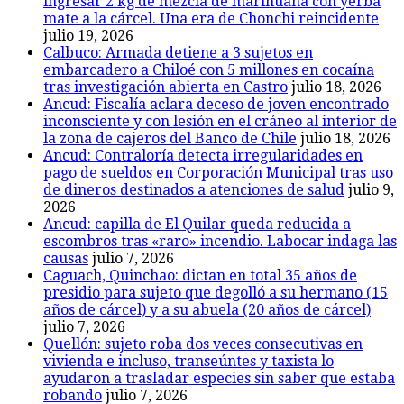
ingresar 2 kg de mezcla de marihuana con yerba
mate a la cárcel. Una era de Chonchi reincidente
julio 19, 2026
Calbuco: Armada detiene a 3 sujetos en
embarcadero a Chiloé con 5 millones en cocaína
tras investigación abierta en Castro
julio 18, 2026
Ancud: Fiscalía aclara deceso de joven encontrado
inconsciente y con lesión en el cráneo al interior de
la zona de cajeros del Banco de Chile
julio 18, 2026
Ancud: Contraloría detecta irregularidades en
pago de sueldos en Corporación Municipal tras uso
de dineros destinados a atenciones de salud
julio 9,
2026
Ancud: capilla de El Quilar queda reducida a
escombros tras «raro» incendio. Labocar indaga las
causas
julio 7, 2026
Caguach, Quinchao: dictan en total 35 años de
presidio para sujeto que degolló a su hermano (15
años de cárcel) y a su abuela (20 años de cárcel)
julio 7, 2026
Quellón: sujeto roba dos veces consecutivas en
vivienda e incluso, transeúntes y taxista lo
ayudaron a trasladar especies sin saber que estaba
robando
julio 7, 2026