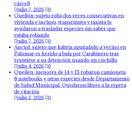
cárcel)
julio 7, 2026
0
Quellón: sujeto roba dos veces consecutivas en
vivienda e incluso, transeúntes y taxista lo
ayudaron a trasladar especies sin saber que
estaba robando
julio 7, 2026
0
Ancud: sujeto que habría apuñalado a vecino en
Palomar es herido a bala por Carabinero tras
resistirse a su detención usando un cuchillo
julio 4, 2026
0
Queilen: menores de 14 y 15 robaron camioneta,
8 notebooks y otras especies desde Departamento
de Salud Municipal. Quedaron libres a la espera
de citación
julio 2, 2026
0