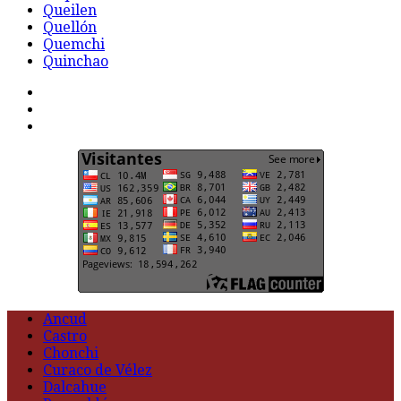
Queilen
Quellón
Quemchi
Quinchao
F
t
G
Ancud
Castro
Chonchi
Curaco de Vélez
Dalcahue