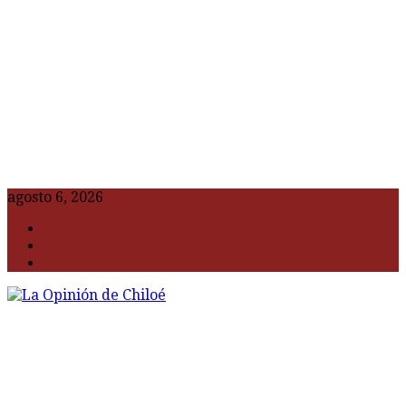
agosto 6, 2026
F
t
G