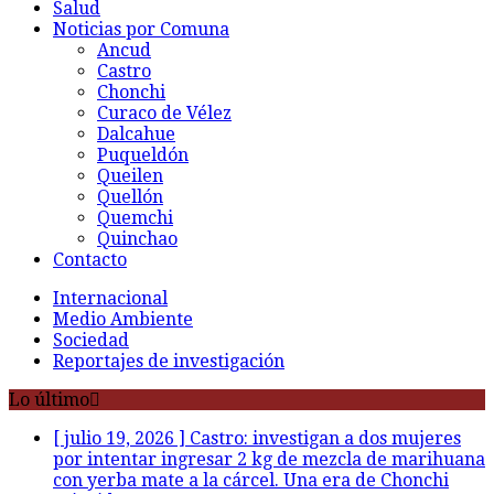
Salud
Noticias por Comuna
Ancud
Castro
Chonchi
Curaco de Vélez
Dalcahue
Puqueldón
Queilen
Quellón
Quemchi
Quinchao
Contacto
Internacional
Medio Ambiente
Sociedad
Reportajes de investigación
Lo último
[ julio 19, 2026 ]
Castro: investigan a dos mujeres
por intentar ingresar 2 kg de mezcla de marihuana
con yerba mate a la cárcel. Una era de Chonchi