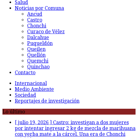
Salud
Noticias por Comuna
Ancud
Castro
Chonchi
Curaco de Vélez
Dalcahue
Puqueldón
Queilen
Quellón
Quemchi
Quinchao
Contacto
Internacional
Medio Ambiente
Sociedad
Reportajes de investigación
Lo último
[ julio 19, 2026 ]
Castro: investigan a dos mujeres
por intentar ingresar 2 kg de mezcla de marihuana
con yerba mate a la cárcel. Una era de Chonchi