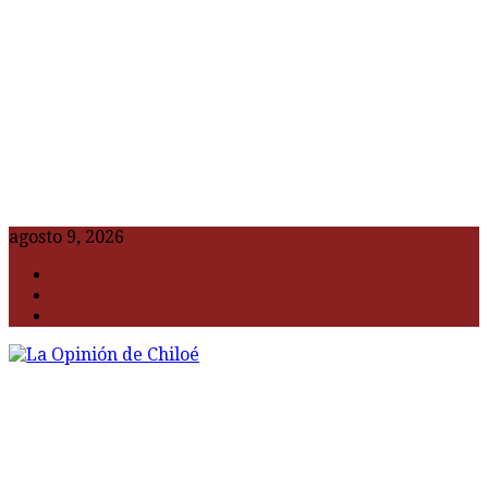
agosto 9, 2026
F
t
G