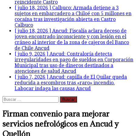
reincidente
Castro
[ julio 18, 2026 ]
Calbuco: Armada detiene a 3
sujetos en embarcadero a Chiloé con 5 millones en
cocaína tras investigación abierta en Castro
Calbuco
[ julio 18, 2026 ]
Ancud: Fiscalía aclara deceso de
joven encontrado inconsciente y con lesión en el
cráneo al interior de la zona de cajeros del Banco
de Chile
Ancud
[ julio 9, 2026 ]
Ancud: Contraloría detecta
irregularidades en pago de sueldos en Corporación
Municipal tras uso de dineros destinados a
atenciones de salud
Ancud
[ julio 7, 2026 ]
Ancud: capilla de El Quilar queda
reducida a escombros tras «raro» incendio.
Labocar indaga las causas
Ancud
Buscar:
Firman convenio para mejorar
servicios nefrológicos en Ancud y
Quellón