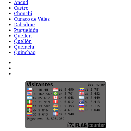
Ancud
Castro
Chonchi
Curaco de Vélez
Dalcahue
Puqueldón
Queilen
Quellón
Quemchi
Quinchao
F
t
G