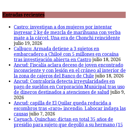
Entradas recientes
Castro: investigan a dos mujeres por intentar
ingresar 2 kg de mezcla de marihuana con yerba
mate a la cárcel. Una era de Chonchi reincidente
julio 19, 2026
Calbuco: Armada detiene a 3 sujetos en
embarcadero a Chiloé con 5 millones en cocaína
tras investigación abierta en Castro
julio 18, 2026
Ancud: Fiscalía aclara deceso de joven encontrado
inconsciente y con lesión en el cráneo al interior de
la zona de cajeros del Banco de Chile
julio 18, 2026
Ancud: Contraloría detecta irregularidades en
pago de sueldos en Corporación Municipal tras uso
de dineros destinados a atenciones de salud
julio 9,
2026
Ancud: capilla de El Quilar queda reducida a
escombros tras «raro» incendio. Labocar indaga las
causas
julio 7, 2026
Caguach, Quinchao: dictan en total 35 años de
presidio para sujeto que degolló a su hermano (15