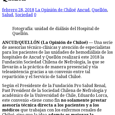
febrero 28, 2018
La Opinión de Chiloé
Ancud
,
Quellón
,
Salud
,
Sociedad
0
Fotografía: unidad de diálisis del Hospital de
Quellón.
ANCUD/QUELLÓN (La Opinión de Chiloé) —
Una serie
de asesorías técnico-clínicas y atención de especialistas
para los pacientes de las unidades de hemodiálisis de los
hospitales de Ancud y Quellón realizará este 2018 la
Fundación Sociedad Chilena de Nefrología, la que se
llevarán a la práctica de manera presencial y vía
teleasistencia gracias a un convenio entre tal
repartición y el Servicio de Salud Chiloé.
Según el Presidente de la Fundación Pro Salud Renal,
Past President de la Sociedad Chilena de Nefrología y
académico de la Universidad de Chile, Eduardo Lorca,
este convenio «tiene como fin
no solamente prestar
asesoría técnica directa a los pacientes y a los
médicos
que trabajan con los enfermos renales de
Chiloé, sino que la idea
además es mejorar la