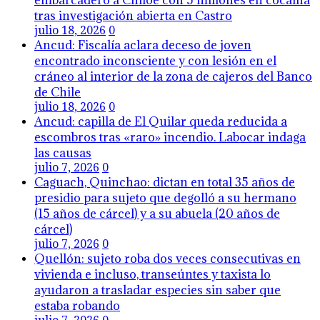
embarcadero a Chiloé con 5 millones en cocaína
tras investigación abierta en Castro
julio 18, 2026
0
Ancud: Fiscalía aclara deceso de joven
encontrado inconsciente y con lesión en el
cráneo al interior de la zona de cajeros del Banco
de Chile
julio 18, 2026
0
Ancud: capilla de El Quilar queda reducida a
escombros tras «raro» incendio. Labocar indaga
las causas
julio 7, 2026
0
Caguach, Quinchao: dictan en total 35 años de
presidio para sujeto que degolló a su hermano
(15 años de cárcel) y a su abuela (20 años de
cárcel)
julio 7, 2026
0
Quellón: sujeto roba dos veces consecutivas en
vivienda e incluso, transeúntes y taxista lo
ayudaron a trasladar especies sin saber que
estaba robando