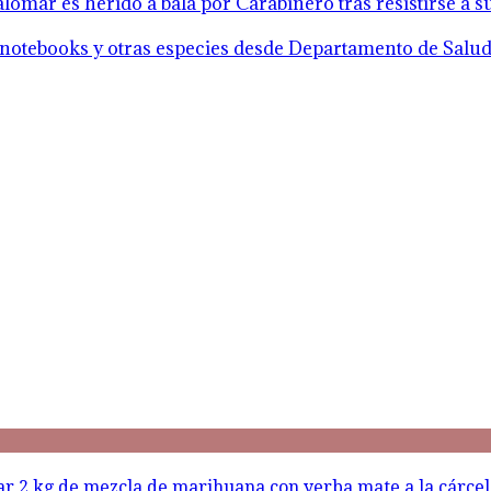
lomar es herido a bala por Carabinero tras resistirse a 
notebooks y otras especies desde Departamento de Salud 
sar 2 kg de mezcla de marihuana con yerba mate a la cárce