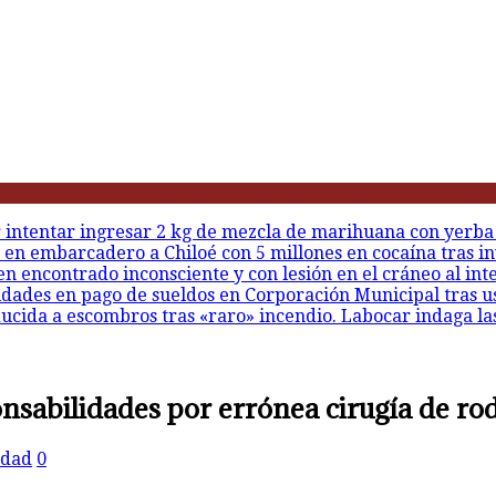
r intentar ingresar 2 kg de mezcla de marihuana con yerba
 en embarcadero a Chiloé con 5 millones en cocaína tras in
en encontrado inconsciente y con lesión en el cráneo al int
idades en pago de sueldos en Corporación Municipal tras u
ducida a escombros tras «raro» incendio. Labocar indaga la
sabilidades por errónea cirugía de rod
edad
0