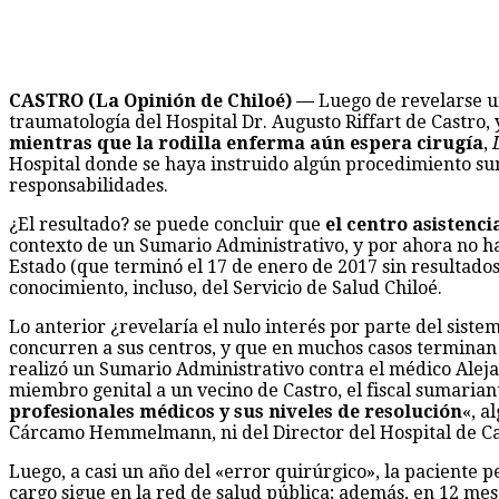
CASTRO (La Opinión de Chiloé) —
Luego de revelarse un
traumatología del Hospital Dr. Augusto Riffart de Castro, 
mientras que la rodilla enferma aún espera cirugía
,
Hospital donde se haya instruido algún procedimiento suma
responsabilidades.
¿El resultado? se puede concluir que
el centro asistenc
contexto de un Sumario Administrativo, y por ahora no ha
Estado (que terminó el 17 de enero de 2017 sin resultados
conocimiento, incluso, del Servicio de Salud Chiloé.
Lo anterior ¿revelaría el nulo interés por parte del sist
concurren a sus centros, y que en muchos casos terminan 
realizó un Sumario Administrativo contra el médico Alej
miembro genital a un vecino de Castro, el fiscal sumarian
profesionales médicos y sus niveles de resolución
«, a
Cárcamo Hemmelmann, ni del Director del Hospital de Cas
Luego, a casi un año del «error quirúrgico», la paciente 
cargo sigue en la red de salud pública; además, en 12 me