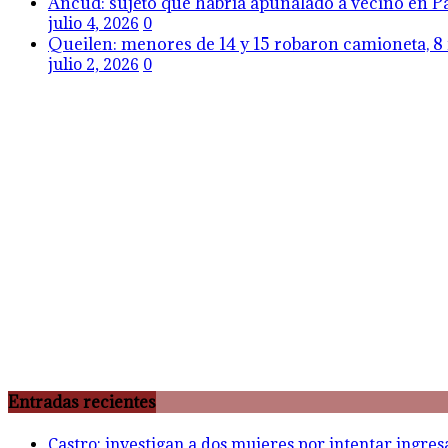
Ancud: sujeto que habría apuñalado a vecino en Pa
julio 4, 2026
0
Queilen: menores de 14 y 15 robaron camioneta, 8 
julio 2, 2026
0
Entradas recientes
Castro: investigan a dos mujeres por intentar ingre