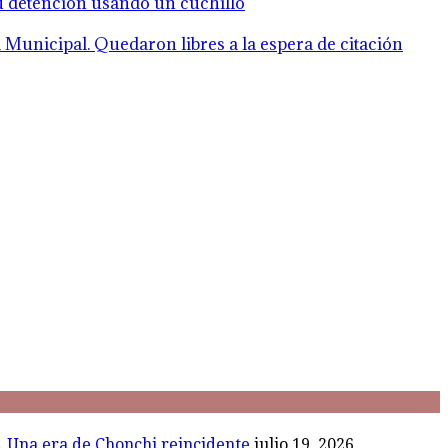
su detención usando un cuchillo
Municipal. Quedaron libres a la espera de citación
l. Una era de Chonchi reincidente
julio 19, 2026