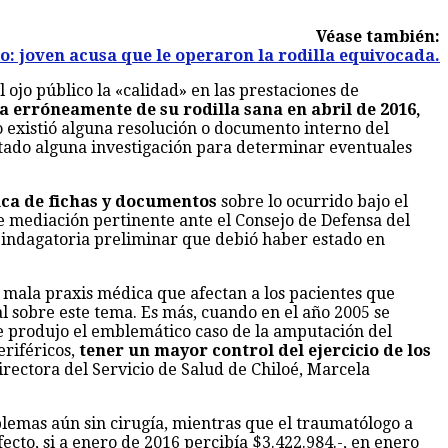
Véase también:
o: joven acusa que le operaron la rodilla equivocada.
ojo público la «calidad» en las prestaciones de
da erróneamente de su rodilla sana en abril de 2016,
e o existió alguna resolución o documento interno del
citado alguna investigación para determinar eventuales
nica de fichas y documentos
sobre lo ocurrido bajo el
de mediación pertinente ante el Consejo de Defensa del
na indagatoria preliminar que debió haber estado en
l mala praxis médica que afectan a los pacientes que
l sobre este tema. Es más, cuando en el año 2005 se
e produjo el emblemático caso de la amputación del
eriféricos,
tener un mayor control del ejercicio de los
Directora del Servicio de Salud de Chiloé, Marcela
blemas aún sin cirugía, mientras que el traumatólogo a
cto, si a enero de 2016 percibía $3.422.984.-, en enero