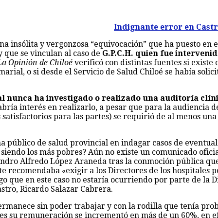
Indignante error en Castr
a insólita y vergonzosa “equivocación” que ha puesto en el 
y que se vinculan al caso de
G.P.C.H. quien fue interveni
La Opinión de Chiloé
verificó con distintas fuentes si exist
rial, o si desde el Servicio de Salud Chiloé se había soli
ial nunca ha investigado o realizado una auditoría clí
bría interés en realizarlo, a pesar que para la audiencia 
 satisfactorios para las partes) se requirió de al menos u
ema público de salud provincial en indagar casos de eventua
siendo los más pobres? Aún no existe un comunicado oficia
andro Alfredo López Araneda tras la conmoción pública qu
te recomendaba «exigir a los Directores de los hospitales p
lgo que en este caso no estaría ocurriendo por parte de la 
tro, Ricardo Salazar Cabrera.
permanece sin poder trabajar y con la rodilla que tenía pro
ses su remuneración se incrementó en más de un 60%, en efe