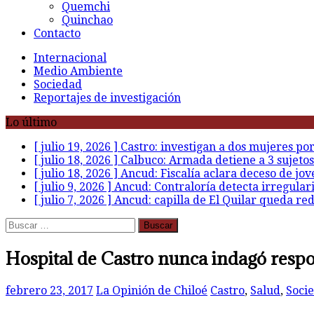
Quemchi
Quinchao
Contacto
Internacional
Medio Ambiente
Sociedad
Reportajes de investigación
Lo último
[ julio 19, 2026 ]
Castro: investigan a dos mujeres po
[ julio 18, 2026 ]
Calbuco: Armada detiene a 3 sujetos
[ julio 18, 2026 ]
Ancud: Fiscalía aclara deceso de jov
[ julio 9, 2026 ]
Ancud: Contraloría detecta irregular
[ julio 7, 2026 ]
Ancud: capilla de El Quilar queda re
Buscar:
Hospital de Castro nunca indagó respon
febrero 23, 2017
La Opinión de Chiloé
Castro
,
Salud
,
Soci