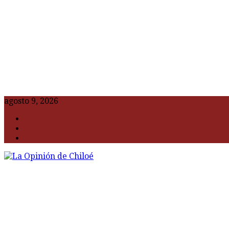
agosto 9, 2026
F
t
G