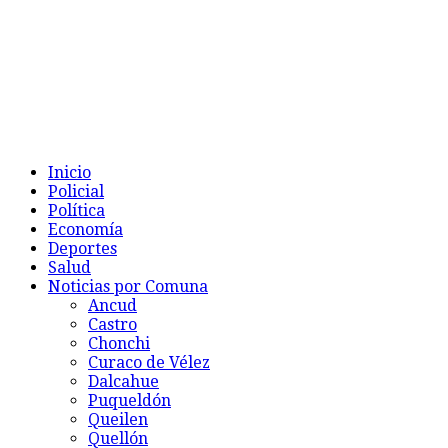
Inicio
Policial
Política
Economía
Deportes
Salud
Noticias por Comuna
Ancud
Castro
Chonchi
Curaco de Vélez
Dalcahue
Puqueldón
Queilen
Quellón