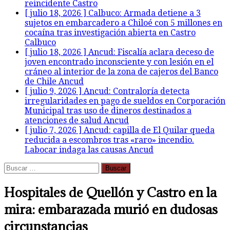
reincidente
Castro
[ julio 18, 2026 ]
Calbuco: Armada detiene a 3
sujetos en embarcadero a Chiloé con 5 millones en
cocaína tras investigación abierta en Castro
Calbuco
[ julio 18, 2026 ]
Ancud: Fiscalía aclara deceso de
joven encontrado inconsciente y con lesión en el
cráneo al interior de la zona de cajeros del Banco
de Chile
Ancud
[ julio 9, 2026 ]
Ancud: Contraloría detecta
irregularidades en pago de sueldos en Corporación
Municipal tras uso de dineros destinados a
atenciones de salud
Ancud
[ julio 7, 2026 ]
Ancud: capilla de El Quilar queda
reducida a escombros tras «raro» incendio.
Labocar indaga las causas
Ancud
Buscar:
Hospitales de Quellón y Castro en la
mira: embarazada murió en dudosas
circunstancias