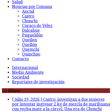
Salud
Noticias por Comuna
Ancud
Castro
Chonchi
Curaco de Vélez
Dalcahue
Puqueldón
Queilen
Quellón
Quemchi
Quinchao
Contacto
Internacional
Medio Ambiente
Sociedad
Reportajes de investigación
Lo último
[ julio 19, 2026 ]
Castro: investigan a dos mujeres
por intentar ingresar 2 kg de mezcla de marihuana
con yerba mate a la cárcel. Una era de Chonchi