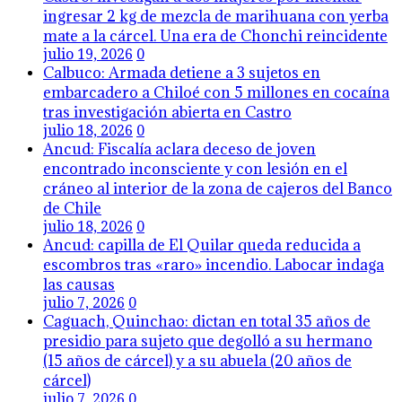
ingresar 2 kg de mezcla de marihuana con yerba
mate a la cárcel. Una era de Chonchi reincidente
julio 19, 2026
0
Calbuco: Armada detiene a 3 sujetos en
embarcadero a Chiloé con 5 millones en cocaína
tras investigación abierta en Castro
julio 18, 2026
0
Ancud: Fiscalía aclara deceso de joven
encontrado inconsciente y con lesión en el
cráneo al interior de la zona de cajeros del Banco
de Chile
julio 18, 2026
0
Ancud: capilla de El Quilar queda reducida a
escombros tras «raro» incendio. Labocar indaga
las causas
julio 7, 2026
0
Caguach, Quinchao: dictan en total 35 años de
presidio para sujeto que degolló a su hermano
(15 años de cárcel) y a su abuela (20 años de
cárcel)
julio 7, 2026
0