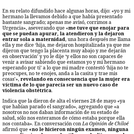
En su relato difundido hace algunas horas, dijo: «yo y mi
hermano la llevamos debido a que había presentado
bastante sangrado; apenas me avisó, corrimos a
Urgencia», aseverando que «
me tuve que enojar para
que se puedan apurar, la atendieron y la dejaron
entrar sola a maternidad
, una hora después me llama
ella y me dice ‘hija, me dejaron hospitalizada ya que me
dijeron que tengo la placenta muy abajo y me dejarán
en observación’ y yo le dije ‘y ellos no son capaces de
venir a avisar sabiendo que estamos yo y mi hermano
esperando por ti’ a lo que mi madre contestó ‘hija no te
preocupes, no te enojes, anda a la casita y trae mis
cosas'»,
revelando en consecuencia que la mujer era
víctima de lo que parecía ser un nuevo caso de
violencia obstétrica
.
Indica que la dieron de alta el viernes 28 de mayo «ya
que habían parado el sangrado», agregando que «a
nosotros no nos daban información de su estado de
salud, sólo nos enteramos de cómo estaba porque ella
nos contaba». En conversación con
La Opinión de Chiloé
afirmó que
«no le hicieron ningún examen, ninguna