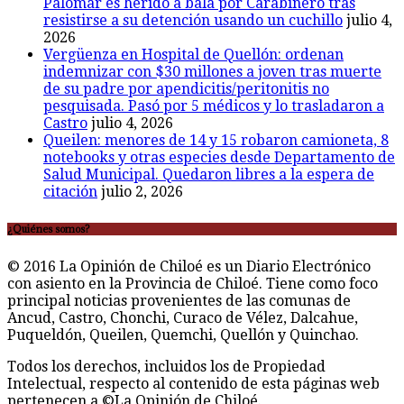
Palomar es herido a bala por Carabinero tras
resistirse a su detención usando un cuchillo
julio 4,
2026
Vergüenza en Hospital de Quellón: ordenan
indemnizar con $30 millones a joven tras muerte
de su padre por apendicitis/peritonitis no
pesquisada. Pasó por 5 médicos y lo trasladaron a
Castro
julio 4, 2026
Queilen: menores de 14 y 15 robaron camioneta, 8
notebooks y otras especies desde Departamento de
Salud Municipal. Quedaron libres a la espera de
citación
julio 2, 2026
¿Quiénes somos?
© 2016 La Opinión de Chiloé es un Diario Electrónico
con asiento en la Provincia de Chiloé. Tiene como foco
principal noticias provenientes de las comunas de
Ancud, Castro, Chonchi, Curaco de Vélez, Dalcahue,
Puqueldón, Queilen, Quemchi, Quellón y Quinchao.
Todos los derechos, incluidos los de Propiedad
Intelectual, respecto al contenido de esta páginas web
pertenecen a ©La Opinión de Chiloé.