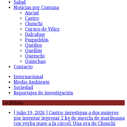
Salud
Noticias por Comuna
Ancud
Castro
Chonchi
Curaco de Vélez
Dalcahue
Puqueldón
Queilen
Quellón
Quemchi
Quinchao
Contacto
Internacional
Medio Ambiente
Sociedad
Reportajes de investigación
Lo último
[ julio 19, 2026 ]
Castro: investigan a dos mujeres
por intentar ingresar 2 kg de mezcla de marihuana
con yerba mate a la cárcel. Una era de Chonchi