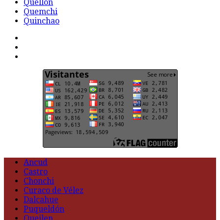
Quellón
Quemchi
Quinchao
F
t
G
Ancud
Castro
Chonchi
Curaco de Vélez
Dalcahue
Puqueldón
Queilen