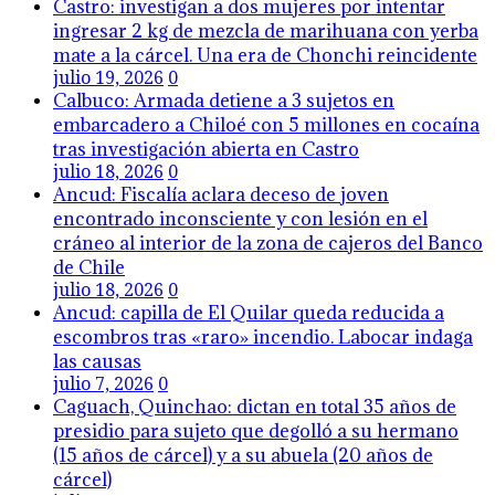
Castro: investigan a dos mujeres por intentar
ingresar 2 kg de mezcla de marihuana con yerba
mate a la cárcel. Una era de Chonchi reincidente
julio 19, 2026
0
Calbuco: Armada detiene a 3 sujetos en
embarcadero a Chiloé con 5 millones en cocaína
tras investigación abierta en Castro
julio 18, 2026
0
Ancud: Fiscalía aclara deceso de joven
encontrado inconsciente y con lesión en el
cráneo al interior de la zona de cajeros del Banco
de Chile
julio 18, 2026
0
Ancud: capilla de El Quilar queda reducida a
escombros tras «raro» incendio. Labocar indaga
las causas
julio 7, 2026
0
Caguach, Quinchao: dictan en total 35 años de
presidio para sujeto que degolló a su hermano
(15 años de cárcel) y a su abuela (20 años de
cárcel)