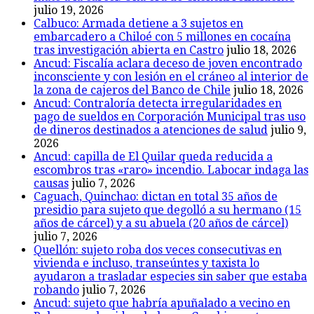
julio 19, 2026
Calbuco: Armada detiene a 3 sujetos en
embarcadero a Chiloé con 5 millones en cocaína
tras investigación abierta en Castro
julio 18, 2026
Ancud: Fiscalía aclara deceso de joven encontrado
inconsciente y con lesión en el cráneo al interior de
la zona de cajeros del Banco de Chile
julio 18, 2026
Ancud: Contraloría detecta irregularidades en
pago de sueldos en Corporación Municipal tras uso
de dineros destinados a atenciones de salud
julio 9,
2026
Ancud: capilla de El Quilar queda reducida a
escombros tras «raro» incendio. Labocar indaga las
causas
julio 7, 2026
Caguach, Quinchao: dictan en total 35 años de
presidio para sujeto que degolló a su hermano (15
años de cárcel) y a su abuela (20 años de cárcel)
julio 7, 2026
Quellón: sujeto roba dos veces consecutivas en
vivienda e incluso, transeúntes y taxista lo
ayudaron a trasladar especies sin saber que estaba
robando
julio 7, 2026
Ancud: sujeto que habría apuñalado a vecino en