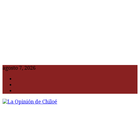
agosto 7, 2026
F
t
G