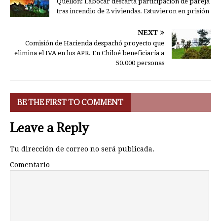
Quellón: Labocar descarta participación de pareja
tras incendio de 2 viviendas. Estuvieron en prisión
NEXT
Comisión de Hacienda despachó proyecto que
elimina el IVA en los APR. En Chiloé beneficiaría a
50.000 personas
BE THE FIRST TO COMMENT
Leave a Reply
Tu dirección de correo no será publicada.
Comentario