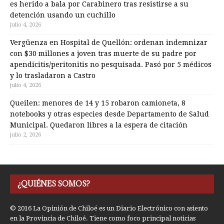
es herido a bala por Carabinero tras resistirse a su
detención usando un cuchillo
julio 4, 2026
Vergüenza en Hospital de Quellón: ordenan indemnizar
con $30 millones a joven tras muerte de su padre por
apendicitis/peritonitis no pesquisada. Pasó por 5 médicos
y lo trasladaron a Castro
julio 4, 2026
Queilen: menores de 14 y 15 robaron camioneta, 8
notebooks y otras especies desde Departamento de Salud
Municipal. Quedaron libres a la espera de citación
julio 2, 2026
¿QUIÉNES SOMOS?
© 2016 La Opinión de Chiloé es un Diario Electrónico con asiento
en la Provincia de Chiloé. Tiene como foco principal noticias