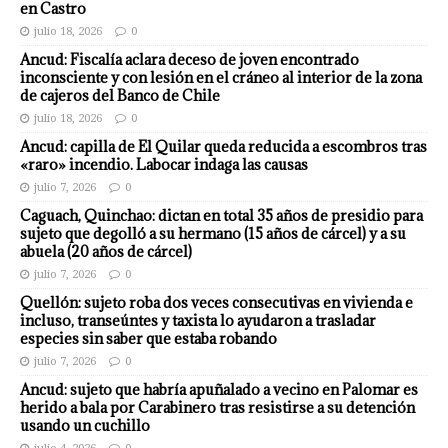
en Castro
julio 18, 2026
0
Ancud: Fiscalía aclara deceso de joven encontrado
inconsciente y con lesión en el cráneo al interior de la zona
de cajeros del Banco de Chile
julio 18, 2026
0
Ancud: capilla de El Quilar queda reducida a escombros tras
«raro» incendio. Labocar indaga las causas
julio 7, 2026
0
Caguach, Quinchao: dictan en total 35 años de presidio para
sujeto que degolló a su hermano (15 años de cárcel) y a su
abuela (20 años de cárcel)
julio 7, 2026
0
Quellón: sujeto roba dos veces consecutivas en vivienda e
incluso, transeúntes y taxista lo ayudaron a trasladar
especies sin saber que estaba robando
julio 7, 2026
0
Ancud: sujeto que habría apuñalado a vecino en Palomar es
herido a bala por Carabinero tras resistirse a su detención
usando un cuchillo