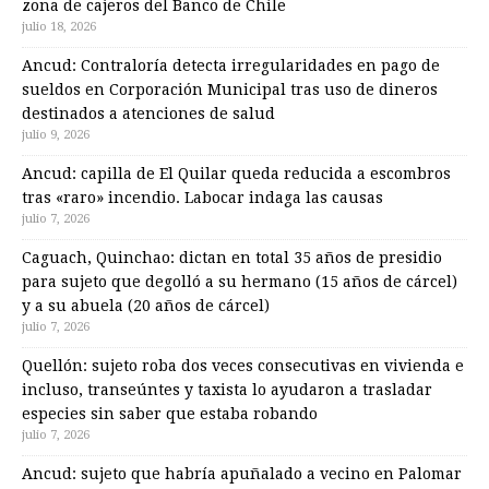
zona de cajeros del Banco de Chile
julio 18, 2026
Ancud: Contraloría detecta irregularidades en pago de
sueldos en Corporación Municipal tras uso de dineros
destinados a atenciones de salud
julio 9, 2026
Ancud: capilla de El Quilar queda reducida a escombros
tras «raro» incendio. Labocar indaga las causas
julio 7, 2026
Caguach, Quinchao: dictan en total 35 años de presidio
para sujeto que degolló a su hermano (15 años de cárcel)
y a su abuela (20 años de cárcel)
julio 7, 2026
Quellón: sujeto roba dos veces consecutivas en vivienda e
incluso, transeúntes y taxista lo ayudaron a trasladar
especies sin saber que estaba robando
julio 7, 2026
Ancud: sujeto que habría apuñalado a vecino en Palomar