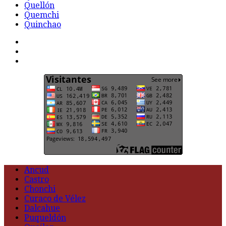
Quellón
Quemchi
Quinchao
F
t
G
Ancud
Castro
Chonchi
Curaco de Vélez
Dalcahue
Puqueldón