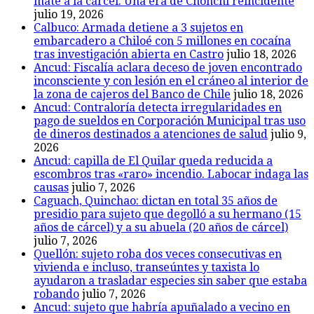
mate a la cárcel. Una era de Chonchi reincidente
julio 19, 2026
Calbuco: Armada detiene a 3 sujetos en
embarcadero a Chiloé con 5 millones en cocaína
tras investigación abierta en Castro
julio 18, 2026
Ancud: Fiscalía aclara deceso de joven encontrado
inconsciente y con lesión en el cráneo al interior de
la zona de cajeros del Banco de Chile
julio 18, 2026
Ancud: Contraloría detecta irregularidades en
pago de sueldos en Corporación Municipal tras uso
de dineros destinados a atenciones de salud
julio 9,
2026
Ancud: capilla de El Quilar queda reducida a
escombros tras «raro» incendio. Labocar indaga las
causas
julio 7, 2026
Caguach, Quinchao: dictan en total 35 años de
presidio para sujeto que degolló a su hermano (15
años de cárcel) y a su abuela (20 años de cárcel)
julio 7, 2026
Quellón: sujeto roba dos veces consecutivas en
vivienda e incluso, transeúntes y taxista lo
ayudaron a trasladar especies sin saber que estaba
robando
julio 7, 2026
Ancud: sujeto que habría apuñalado a vecino en