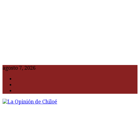
agosto 7, 2026
F
t
G