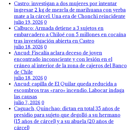
Castro: investigan a dos mujeres por intentar
ingresar 2 kg de mezcla de marihuana con yerba
mate a la cárcel. Una era de Chonchi reincidente
julio 19, 2026
0
Calbuco: Armada detiene a 3 sujetos en
embarcadero a Chiloé con 5 millones en cocaína
tras investigación abierta en Castro
julio 18, 2026
0
Ancud: Fiscalía aclara deceso de joven
encontrado inconsciente y con lesión en el
cráneo al interior de la zona de cajeros del Banco
de Chile
julio 18, 2026
0
Ancud: capilla de El Quilar queda reducida a
escombros tras «raro» incendio. Labocar indaga
las causas
julio 7, 2026
0
Caguach, Quinchao: dictan en total 35 años de
presidio para sujeto que degolló a su hermano
(15 años de cárcel) y a su abuela (20 años de
cárcel)