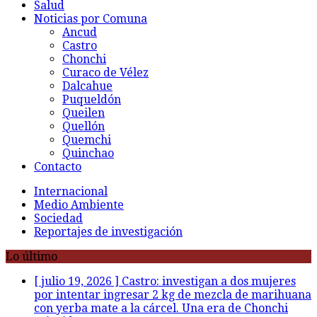
Salud
Noticias por Comuna
Ancud
Castro
Chonchi
Curaco de Vélez
Dalcahue
Puqueldón
Queilen
Quellón
Quemchi
Quinchao
Contacto
Internacional
Medio Ambiente
Sociedad
Reportajes de investigación
Lo último
[ julio 19, 2026 ]
Castro: investigan a dos mujeres
por intentar ingresar 2 kg de mezcla de marihuana
con yerba mate a la cárcel. Una era de Chonchi