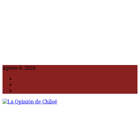
agosto 6, 2026
F
t
G