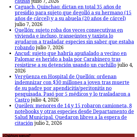
causas
julio 7, 2026
Caguach, Quinchao: dictan en total 35 años de
presidio para sujeto que degolló a su hermano (15
años de cárcel) y a su abuela (20 años de cárcel)
julio 7, 2026
Quellón: sujeto roba dos veces consecutivas en
vivienda e incluso, transeúntes y taxista lo
ayudaron a trasladar especies sin saber que estaba
robando
julio 7, 2026
Ancud: sujeto que habría apuñalado a vecino en
Palomar es herido a bala por Carabinero tras
resistirse a su detención usando un cuchillo
julio 4,
2026
Vergüenza en Hospital de Quellón: ordenan
indemnizar con $30 millones a joven tras muerte
de su padre por apendicitis/peritonitis no
pesquisada. Pasó por 5 médicos y lo trasladaron a
Castro
julio 4, 2026
Queilen: menores de 14 y 15 robaron camioneta, 8
notebooks y otras especies desde Departamento de
Salud Municipal. Quedaron libres a la espera de
citación
julio 2, 2026
¿Quiénes somos?