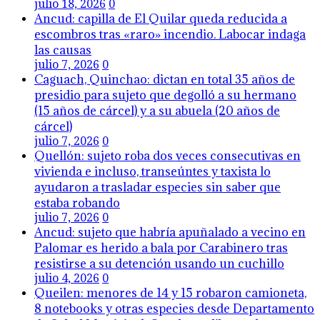
julio 18, 2026
0
Ancud: capilla de El Quilar queda reducida a
escombros tras «raro» incendio. Labocar indaga
las causas
julio 7, 2026
0
Caguach, Quinchao: dictan en total 35 años de
presidio para sujeto que degolló a su hermano
(15 años de cárcel) y a su abuela (20 años de
cárcel)
julio 7, 2026
0
Quellón: sujeto roba dos veces consecutivas en
vivienda e incluso, transeúntes y taxista lo
ayudaron a trasladar especies sin saber que
estaba robando
julio 7, 2026
0
Ancud: sujeto que habría apuñalado a vecino en
Palomar es herido a bala por Carabinero tras
resistirse a su detención usando un cuchillo
julio 4, 2026
0
Queilen: menores de 14 y 15 robaron camioneta,
8 notebooks y otras especies desde Departamento