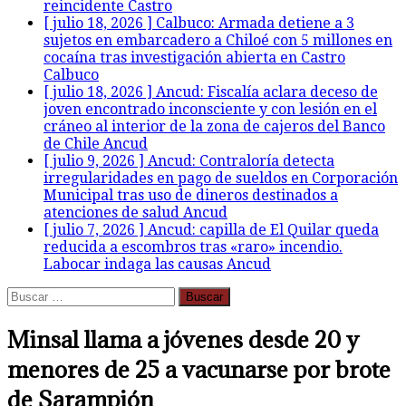
reincidente
Castro
[ julio 18, 2026 ]
Calbuco: Armada detiene a 3
sujetos en embarcadero a Chiloé con 5 millones en
cocaína tras investigación abierta en Castro
Calbuco
[ julio 18, 2026 ]
Ancud: Fiscalía aclara deceso de
joven encontrado inconsciente y con lesión en el
cráneo al interior de la zona de cajeros del Banco
de Chile
Ancud
[ julio 9, 2026 ]
Ancud: Contraloría detecta
irregularidades en pago de sueldos en Corporación
Municipal tras uso de dineros destinados a
atenciones de salud
Ancud
[ julio 7, 2026 ]
Ancud: capilla de El Quilar queda
reducida a escombros tras «raro» incendio.
Labocar indaga las causas
Ancud
Buscar:
Minsal llama a jóvenes desde 20 y
menores de 25 a vacunarse por brote
de Sarampión