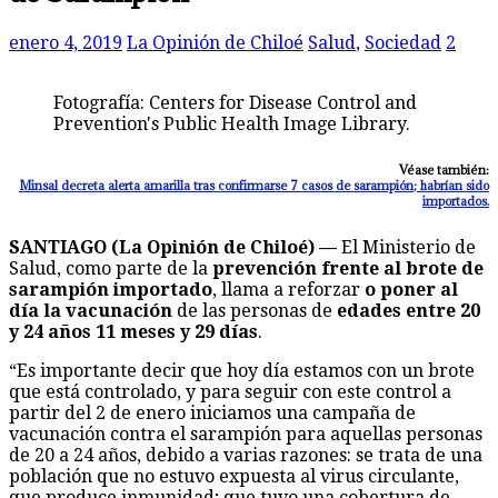
enero 4, 2019
La Opinión de Chiloé
Salud
,
Sociedad
2
Fotografía: Centers for Disease Control and
Prevention's Public Health Image Library.
Véase también:
Minsal decreta alerta amarilla tras confirmarse 7 casos de sarampión; habrían sido
importados.
SANTIAGO (La Opinión de Chiloé) —
El Ministerio de
Salud, como parte de la
prevención frente al brote de
sarampión importado
, llama a reforzar
o poner al
día la vacunación
de las personas de
edades entre 20
y 24 años 11 meses y 29 días
.
“Es importante decir que hoy día estamos con un brote
que está controlado, y para seguir con este control a
partir del 2 de enero iniciamos una campaña de
vacunación contra el sarampión para aquellas personas
de 20 a 24 años, debido a varias razones: se trata de una
población que no estuvo expuesta al virus circulante,
que produce inmunidad; que tuvo una cobertura de