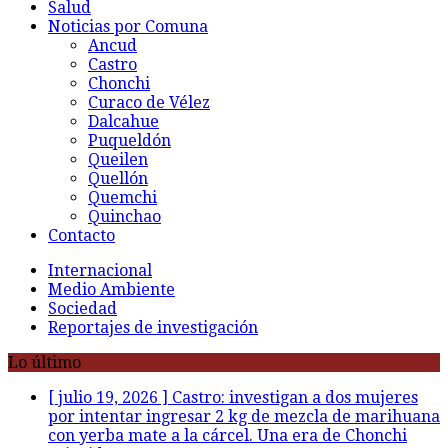
Salud
Noticias por Comuna
Ancud
Castro
Chonchi
Curaco de Vélez
Dalcahue
Puqueldón
Queilen
Quellón
Quemchi
Quinchao
Contacto
Internacional
Medio Ambiente
Sociedad
Reportajes de investigación
Lo último
[ julio 19, 2026 ]
Castro: investigan a dos mujeres
por intentar ingresar 2 kg de mezcla de marihuana
con yerba mate a la cárcel. Una era de Chonchi