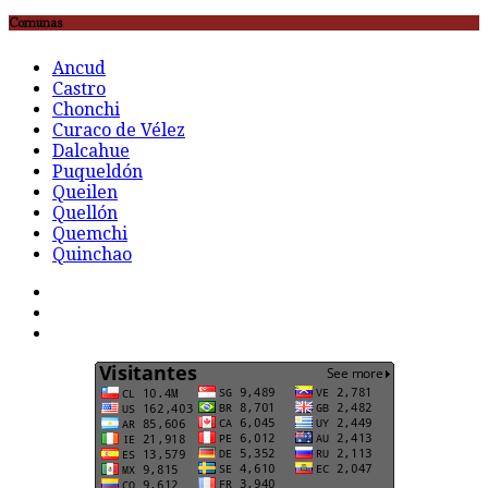
Comunas
Ancud
Castro
Chonchi
Curaco de Vélez
Dalcahue
Puqueldón
Queilen
Quellón
Quemchi
Quinchao
F
t
G