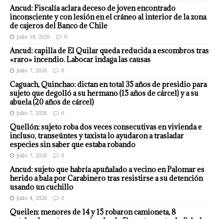
Ancud: Fiscalía aclara deceso de joven encontrado
inconsciente y con lesión en el cráneo al interior de la zona
de cajeros del Banco de Chile
julio 18, 2026
0
Ancud: capilla de El Quilar queda reducida a escombros tras
«raro» incendio. Labocar indaga las causas
julio 7, 2026
0
Caguach, Quinchao: dictan en total 35 años de presidio para
sujeto que degolló a su hermano (15 años de cárcel) y a su
abuela (20 años de cárcel)
julio 7, 2026
0
Quellón: sujeto roba dos veces consecutivas en vivienda e
incluso, transeúntes y taxista lo ayudaron a trasladar
especies sin saber que estaba robando
julio 7, 2026
0
Ancud: sujeto que habría apuñalado a vecino en Palomar es
herido a bala por Carabinero tras resistirse a su detención
usando un cuchillo
julio 4, 2026
0
Queilen: menores de 14 y 15 robaron camioneta, 8