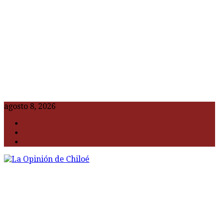
agosto 8, 2026
F
t
G