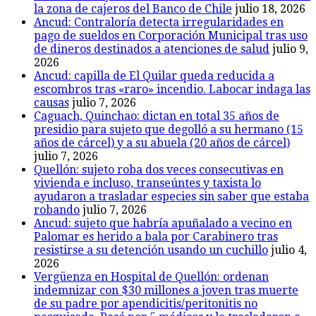
la zona de cajeros del Banco de Chile
julio 18, 2026
Ancud: Contraloría detecta irregularidades en
pago de sueldos en Corporación Municipal tras uso
de dineros destinados a atenciones de salud
julio 9,
2026
Ancud: capilla de El Quilar queda reducida a
escombros tras «raro» incendio. Labocar indaga las
causas
julio 7, 2026
Caguach, Quinchao: dictan en total 35 años de
presidio para sujeto que degolló a su hermano (15
años de cárcel) y a su abuela (20 años de cárcel)
julio 7, 2026
Quellón: sujeto roba dos veces consecutivas en
vivienda e incluso, transeúntes y taxista lo
ayudaron a trasladar especies sin saber que estaba
robando
julio 7, 2026
Ancud: sujeto que habría apuñalado a vecino en
Palomar es herido a bala por Carabinero tras
resistirse a su detención usando un cuchillo
julio 4,
2026
Vergüenza en Hospital de Quellón: ordenan
indemnizar con $30 millones a joven tras muerte
de su padre por apendicitis/peritonitis no