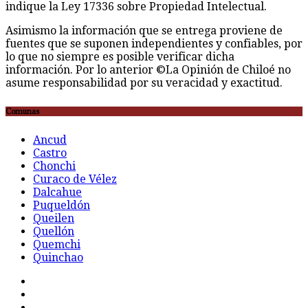
indique la Ley 17336 sobre Propiedad Intelectual.
Asimismo la información que se entrega proviene de
fuentes que se suponen independientes y confiables, por
lo que no siempre es posible verificar dicha
información. Por lo anterior ©La Opinión de Chiloé no
asume responsabilidad por su veracidad y exactitud.
Comunas
Ancud
Castro
Chonchi
Curaco de Vélez
Dalcahue
Puqueldón
Queilen
Quellón
Quemchi
Quinchao
F
t
G