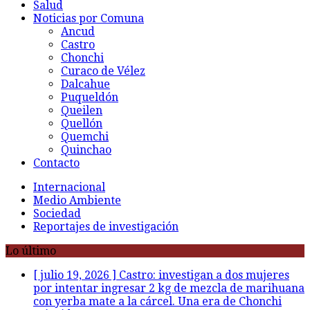
Salud
Noticias por Comuna
Ancud
Castro
Chonchi
Curaco de Vélez
Dalcahue
Puqueldón
Queilen
Quellón
Quemchi
Quinchao
Contacto
Internacional
Medio Ambiente
Sociedad
Reportajes de investigación
Lo último
[ julio 19, 2026 ]
Castro: investigan a dos mujeres
por intentar ingresar 2 kg de mezcla de marihuana
con yerba mate a la cárcel. Una era de Chonchi