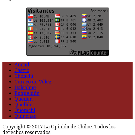
Ancud
Castro
Chonchi
Curaco de Vélez
Dalcahue
Puqueldón
Queilen
Quellón
Quemchi
Quinchao
Copyright © 2017 La Opinión de Chiloé. Todos los
derechos reservados.