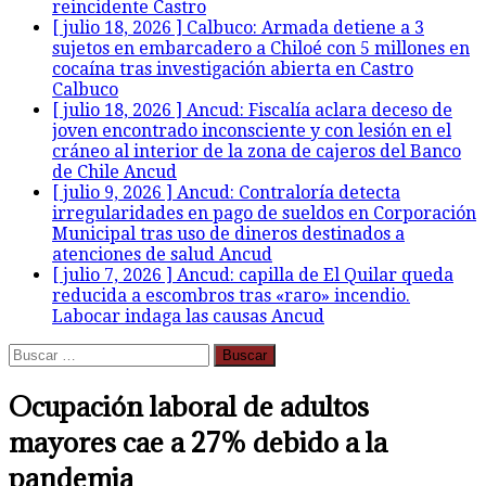
reincidente
Castro
[ julio 18, 2026 ]
Calbuco: Armada detiene a 3
sujetos en embarcadero a Chiloé con 5 millones en
cocaína tras investigación abierta en Castro
Calbuco
[ julio 18, 2026 ]
Ancud: Fiscalía aclara deceso de
joven encontrado inconsciente y con lesión en el
cráneo al interior de la zona de cajeros del Banco
de Chile
Ancud
[ julio 9, 2026 ]
Ancud: Contraloría detecta
irregularidades en pago de sueldos en Corporación
Municipal tras uso de dineros destinados a
atenciones de salud
Ancud
[ julio 7, 2026 ]
Ancud: capilla de El Quilar queda
reducida a escombros tras «raro» incendio.
Labocar indaga las causas
Ancud
Buscar:
Ocupación laboral de adultos
mayores cae a 27% debido a la
pandemia