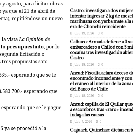
 y agosto, para licitar obras
Castro: investigan a dos mujer
 ya que el 21 de abril de
intentar ingresar 2 kg de mezcl
erta), repitiéndose un nuevo
marihuana con yerba mate a la 
era de Chonchi reincidente
julio 19, 2026
0
 la vista
La Opinión de
Calbuco: Armada detiene a 3 su
a lo presupuestado
, por lo
embarcadero a Chiloé con 5 mi
cocaína tras investigación abier
segunda licitación o
Castro
 tres propuestas son:
julio 18, 2026
0
Ancud: Fiscalía aclara deceso d
855.- esperando que se le
encontrado inconsciente y con 
el cráneo al interior de la zona
del Banco de Chile
3.583.700.- esperando que
julio 18, 2026
0
Ancud: capilla de El Quilar qu
- esperando que se le pague
a escombros tras «raro» incend
indaga las causas
julio 7, 2026
0
 ya se procedió a la
Caguach, Quinchao: dictan en t