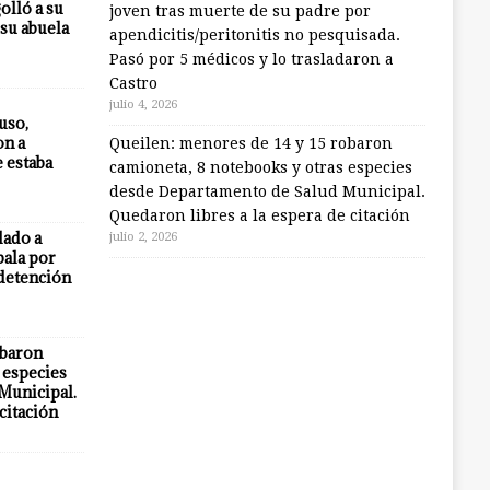
olló a su
joven tras muerte de su padre por
 su abuela
apendicitis/peritonitis no pesquisada.
Pasó por 5 médicos y lo trasladaron a
Castro
julio 4, 2026
uso,
on a
Queilen: menores de 14 y 15 robaron
e estaba
camioneta, 8 notebooks y otras especies
desde Departamento de Salud Municipal.
Quedaron libres a la espera de citación
lado a
julio 2, 2026
bala por
 detención
obaron
 especies
Municipal.
citación