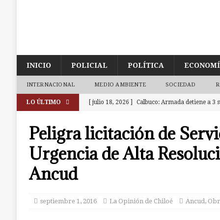
INICIO
POLICIAL
POLÍTICA
ECONOM
INTERNACIONAL
MEDIO AMBIENTE
SOCIEDAD
R
LO ÚLTIMO
[ julio 18, 2026 ]
Ancud: Fiscalía aclara deceso 
de la zona de cajeros del Banco de Chile
ANC
Peligra licitación de Servi
[ julio 9, 2026 ]
Ancud: Contraloría detecta irr
Urgencia de Alta Resoluc
dineros destinados a atenciones de salud
AN
Ancud
[ julio 7, 2026 ]
Ancud: capilla de El Quilar qu
causas
ANCUD
septiembre 1, 2016
La Opinión de Chiloé
Ancud
,
Obr
[ julio 19, 2026 ]
Castro: investigan a dos muj
a la cárcel. Una era de Chonchi reincidente