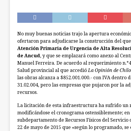
[ julio 18, 2026 ]
Calbuco: Armada detiene a 3 s
investigación abierta en Castro
CALBUCO
No muy buenas noticias trajo la apertura económic
ofertaron para adjudicarse la construcción del que
Atención Primaria de Urgencia de Alta Resoluc
de Ancud
, y que se emplazará como anexo al Cent
Manuel Ferreira. De acuerdo al requerimiento n.°4
Salud provincial al que accedió
La Opinión de Chilo
las obras alcanza a $852.001.000.- con IVA dentro 
31.02.004, pero las empresas que pujaron por la ad
recursos.
La licitación de esta infraestructura ha sufrido un 
modificándose el cronograma ostensiblemente; en e
subdepartamento de Recursos Físicos del Servicio 
22 de mayo de 2015 que «según lo programado, se e