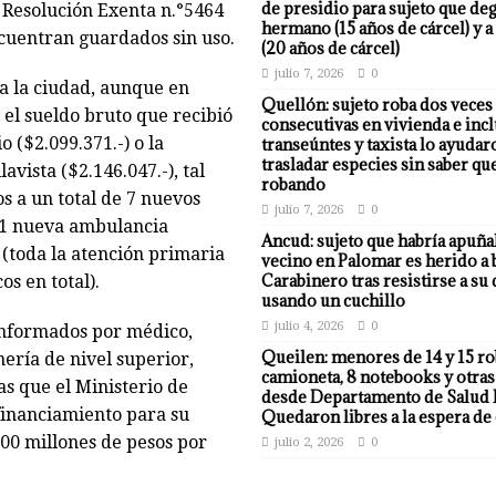
de presidio para sujeto que deg
 Resolución Exenta n.°5464
hermano (15 años de cárcel) y a
ncuentran guardados sin uso.
(20 años de cárcel)
julio 7, 2026
0
a la ciudad, aunque en
Quellón: sujeto roba dos veces
el sueldo bruto que recibió
consecutivas en vivienda e incl
o ($2.099.371.-) o la
transeúntes y taxista lo ayudar
trasladar especies sin saber qu
ista ($2.146.047.-), tal
robando
s a un total de 7 nuevos
julio 7, 2026
0
 1 nueva ambulancia
Ancud: sujeto que habría apuña
(toda la atención primaria
vecino en Palomar es herido a 
Carabinero tras resistirse a su
s en total).
usando un cuchillo
julio 4, 2026
0
onformados por médico,
Queilen: menores de 14 y 15 r
ería de nivel superior,
camioneta, 8 notebooks y otras
s que el Ministerio de
desde Departamento de Salud 
financiamiento para su
Quedaron libres a la espera de 
00 millones de pesos por
julio 2, 2026
0