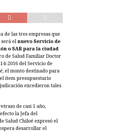
ujetos en embarcadero a Chiloé con 5 millones en cocaína tras
a de las tres empresas que
 será el
nuevo Servicio de
ión o SAR para la ciudad
ro de Salud Familiar Doctor
14-2016 del Servicio de
é
, el monto destinado para
del ítem presupuestario
judicación excedieron tales
retraso de casi 1 año,
fecto la Jefa del
de Salud Chiloé expresó el
spera desarrollar el