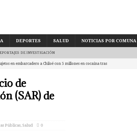
ÍA
DEPORTES
SALUD
NOTICIAS POR COMUNA
EPORTAJES DE INVESTIGACIÓN
de joven encontrado inconsciente y con lesión en el cráneo al interior
UD
cio de
egularidades en pago de sueldos en Corporación Municipal tras uso de
ión (SAR) de
CUD
eda reducida a escombros tras «raro» incendio. Labocar indaga las
as Públicas
,
Salud
0
eres por intentar ingresar 2 kg de mezcla de marihuana con yerba mate
CASTRO