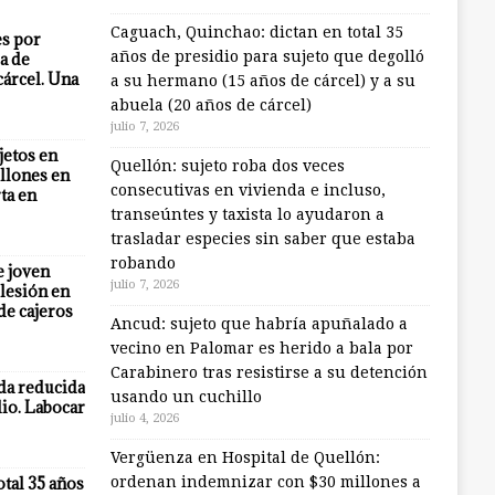
Caguach, Quinchao: dictan en total 35
es por
años de presidio para sujeto que degolló
a de
cárcel. Una
a su hermano (15 años de cárcel) y a su
abuela (20 años de cárcel)
julio 7, 2026
jetos en
Quellón: sujeto roba dos veces
llones en
consecutivas en vivienda e incluso,
ta en
transeúntes y taxista lo ayudaron a
trasladar especies sin saber que estaba
robando
e joven
julio 7, 2026
lesión en
 de cajeros
Ancud: sujeto que habría apuñalado a
vecino en Palomar es herido a bala por
Carabinero tras resistirse a su detención
eda reducida
usando un cuchillo
io. Labocar
julio 4, 2026
Vergüenza en Hospital de Quellón:
otal 35 años
ordenan indemnizar con $30 millones a