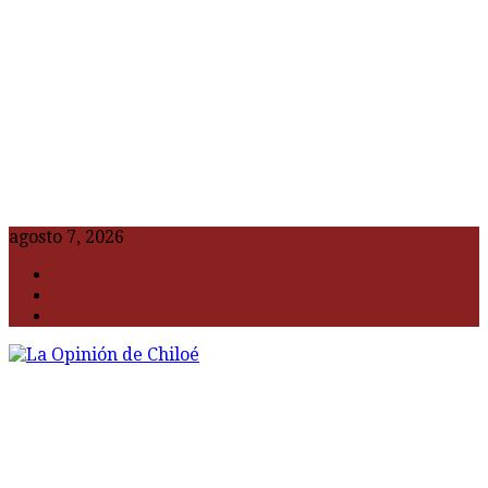
agosto 7, 2026
F
t
G