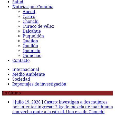
Salud
Noticias por Comuna
Ancud
Castro
Chonchi
Curaco de Vélez
Dalcahue
Puqueldón
Queilen
Quellón
Quemchi
Quinchao
Contacto
Internacional
Medio Ambiente
Sociedad
Reportajes de investigación
Lo último
[ julio 19, 2026 ]
Castro: investigan a dos mujeres
por intentar ingresar 2 kg de mezcla de marihuana
con yerba mate a la cárcel. Una era de Chonchi