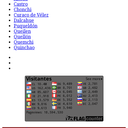
Castro
Chonchi
Curaco de Vélez
Dalcahue
Puqueldón
Queilen
Quellón
Quemchi
Quinchao
F
t
G