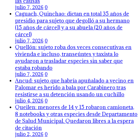
las causas
julio 7, 2026
0
Caguach, Quinchao: dictan en total 35 años de
presidio para sujeto que degolló a su hermano
(15 años de cárcel) y a su abuela (20 años de
cárcel)
julio 7, 2026
0
Quellón: sujeto roba dos veces consecutivas en
vivienda e incluso, transeúntes y taxista lo
ayudaron a trasladar especies sin saber que
estaba robando
julio 7, 2026
0
Ancud: sujeto que habría apuñalado a vecino en
Palomar es herido a bala por Carabinero tras
resistirse a su detención usando un cuchillo
julio 4, 2026
0
Queilen: menores de 14 y 15 robaron camioneta,
8 notebooks y otras especies desde Departamento
de Salud Municipal. Quedaron libres a la espera
de citación
julio 2, 2026
0