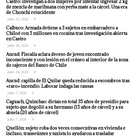
Castro: investigan a dos mujeres por intentar ingresar 2 kg
de mezcla de marihuana con yerba mate a la cárcel. Una era
de Chonchi reincidente
julio 19, 2026
0
Calbuco: Armada detiene a 3 sujetos en embarcadero a
Chiloé con 5 millones en cocaína tras investigación abierta
en Castro
julio 18, 2026
0
Ancud: Fiscalía aclara deceso de joven encontrado
inconsciente y con lesión en el cráneo al interior de la zona
de cajeros del Banco de Chile
julio 18, 2026
0
Ancud: capilla de El Quilar queda reducida a escombros tras
«raro» incendio. Labocar indaga las causas
julio 7, 2026
0
Caguach, Quinchao: dictan en total 35 años de presidio para
sujeto que degolló a su hermano (15 años de cárcel) y a su
abuela (20 años de cárcel)
julio 7, 2026
0
Quellón: sujeto roba dos veces consecutivas en vivienda e
incluso, transeúntes y taxista lo ayudaron a trasladar