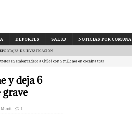
ÍA
DEPORTES
SALUD
NOTICIAS POR COMUNA
EPORTAJES DE INVESTIGACIÓN
ujetos en embarcadero a Chiloé con 5 millones en cocaína tras
de joven encontrado inconsciente y con lesión en el cráneo al interior
e y deja 6
UD
 grave
egularidades en pago de sueldos en Corporación Municipal tras uso de
CUD
 Montt
1
eda reducida a escombros tras «raro» incendio. Labocar indaga las
eres por intentar ingresar 2 kg de mezcla de marihuana con yerba mate