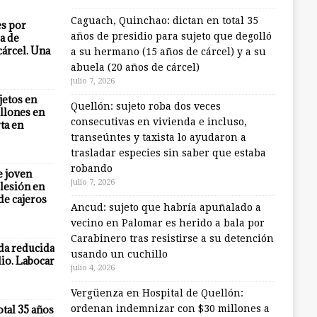
Caguach, Quinchao: dictan en total 35
es por
años de presidio para sujeto que degolló
a de
cárcel. Una
a su hermano (15 años de cárcel) y a su
abuela (20 años de cárcel)
julio 7, 2026
jetos en
Quellón: sujeto roba dos veces
llones en
consecutivas en vivienda e incluso,
ta en
transeúntes y taxista lo ayudaron a
trasladar especies sin saber que estaba
robando
e joven
julio 7, 2026
lesión en
 de cajeros
Ancud: sujeto que habría apuñalado a
vecino en Palomar es herido a bala por
Carabinero tras resistirse a su detención
eda reducida
usando un cuchillo
io. Labocar
julio 4, 2026
Vergüenza en Hospital de Quellón:
otal 35 años
ordenan indemnizar con $30 millones a