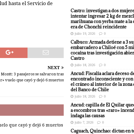
ud hasta el Servicio de
Castro: investigan a dos mujer
intentar ingresar 2 kg de mezcl
marihuana con yerba mate a la 
era de Chonchi reincidente
julio 19, 2026
0
Calbuco: Armada detiene a 3 su
embarcadero a Chiloé con 5 mi
cocaína tras investigación abier
Castro
julio 18, 2026
0
NEXT
Ancud: Fiscalía aclara deceso d
 Montt: 3 pasajeros se salvaron tras
encontrado inconsciente y con 
r» vuelo que cayó y dejó 6 muertos
el cráneo al interior de la zona
del Banco de Chile
julio 18, 2026
0
Ancud: capilla de El Quilar qu
a escombros tras «raro» incend
indaga las causas
julio 7, 2026
0
uelo que cayó y dejó 6 muertos
Caguach, Quinchao: dictan en t