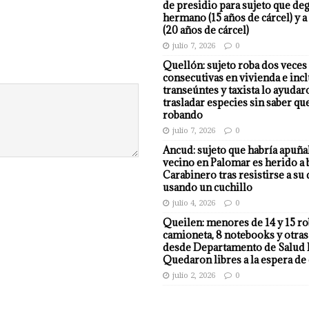
de presidio para sujeto que deg
hermano (15 años de cárcel) y a
(20 años de cárcel)
julio 7, 2026
0
Quellón: sujeto roba dos veces
consecutivas en vivienda e incl
transeúntes y taxista lo ayudar
trasladar especies sin saber qu
robando
julio 7, 2026
0
Ancud: sujeto que habría apuña
vecino en Palomar es herido a 
Carabinero tras resistirse a su
usando un cuchillo
julio 4, 2026
0
Queilen: menores de 14 y 15 r
camioneta, 8 notebooks y otras
desde Departamento de Salud 
Quedaron libres a la espera de 
julio 2, 2026
0