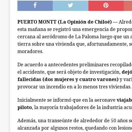
a la cárcel. Una era de Chonchi reincidente
PUERTO MONTT (La Opinión de Chiloé) —
Alrede
esta mañana se registró una emergencia de propor
cercana al aeródromo de La Paloma luego que un a
tierra sobre una vivienda que, afortunadamente, s
moradores.
De acuerdo a antecedentes preliminares recopilad
el accidente, que será objeto de investigación,
dejó
fallecidas (dos mujeres y cuatro varones)
y var
provocar un incendio en a lo menos tres viviendas.
Inicialmente se informó que en la aeronave
viajab
piloto
, la mayoría trabajadores de la industria acu
Además, una transeúnte de alrededor de 50 años se
alcanzada por algunos restos, quedando con lesion