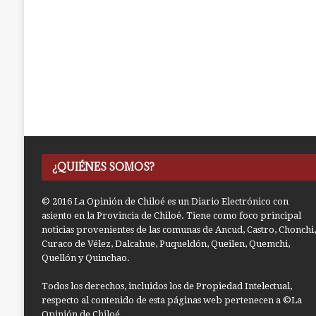
¿QUIÉNES SOMOS?
© 2016 La Opinión de Chiloé es un Diario Electrónico con
asiento en la Provincia de Chiloé. Tiene como foco principal
noticias provenientes de las comunas de Ancud, Castro, Chonchi,
Curaco de Vélez, Dalcahue, Puqueldón, Queilen, Quemchi,
Quellón y Quinchao.
Todos los derechos, incluidos los de Propiedad Intelectual,
respecto al contenido de esta páginas web pertenecen a ©La
Opinión de Chiloé.