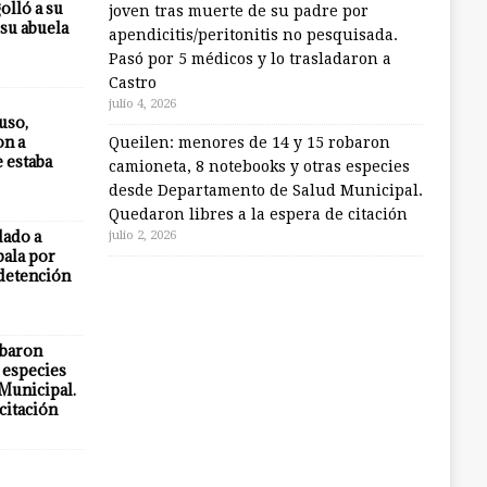
olló a su
joven tras muerte de su padre por
 su abuela
apendicitis/peritonitis no pesquisada.
Pasó por 5 médicos y lo trasladaron a
Castro
julio 4, 2026
uso,
on a
Queilen: menores de 14 y 15 robaron
e estaba
camioneta, 8 notebooks y otras especies
desde Departamento de Salud Municipal.
Quedaron libres a la espera de citación
lado a
julio 2, 2026
bala por
 detención
obaron
 especies
Municipal.
citación